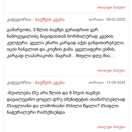
იხილეთ
პასუხი
კატეგორია -
ბავშვის კვება
თარიღი :
08-02-2025
გამარჯობა, 3 წლის ბავშვს ვერაფრით ვერ
ჩამოვუყალიბე მაგიდასთან ნორმალურად კვების
კულტურა. ყველა უნარი კარგად აქვს განვითარებული,
იცის ჩანგლით და კოვზის ჭამა, ყველაფერი ესმის,
კარგად ლაპარაკობს. მაგრამ... მთელი დღე შია,
მთელი დღე მაცივართან დგას, ოღონდ ვერ
გავაგებინე ის, თუ რა უნდა ჭამოს, რომ დანაყრდეს და
იხილეთ
პასუხი
ყოველ ნახევარ საათში არ მოშივდეს. მთელი დღის
განმავლობაში ჭამს ლუკმა-ლუკმა, პურს ნამცეც-
კატეგორია -
ბავშვის კვება
თარიღი :
13-09-2024
ნამცეც, წიწკნის, ანამცეცებს და ა.შ. წესიერად მოკბეჩა
-ᲨეიᲫლება Თუ არა წლის და 8 Თვის ბავᲨვს
და საკვებისთვის მიყოლება ვერ ვასწავლე. უმეტესად
დავალევინო ყოველ დᲦე იმუნიტეტის ასამაᲦლებლად
არც არაფერს აყოლებს პურს და არც დამანაყრებელ
Თაფლიანი და ლიმონიანი Თბილი წყალი? Თაფლი
საჭმელს ჭამს, მოშივდება, მივა სალათის ფოთლებს
ნატურალური რაᲗქმაუნდა
ჭამს, მერე კიდევ მოშივდება, ახლა ბულგარულ
წიწაკას ჭამს და ა.შ გაუთავებლად მთელი დღე.
მირჩიეთ რამე, ან მითხარით ეს ნორმაა? დატანჯული
იხილეთ
პასუხი