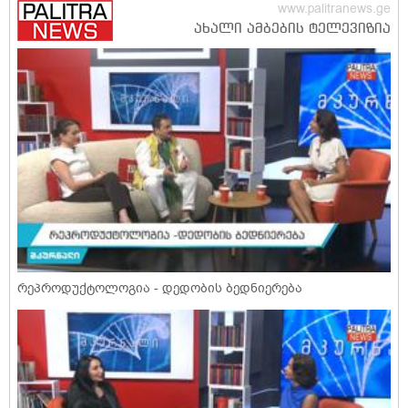
რეპროდუქტოლოგია - დედობის ბედნიერება