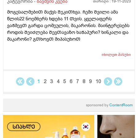
წელია,ფაქტიურად ჯანსაღს აღარაფერს
კატეგორია -
ბავშვის კვება
თარიღი :
19-11-2023
იღებს.ვერაფერს ვერ გავხდი.არანაირ ძალდატანებას
მოგესალმებიᲗ მაქვს ᲨეკიᲗხვა. Ჩემი Შვილი ამა
და წინააღმდეგობას აზრი არ აქვს.თვითონაც
წლის22 ნოემბერს ხდება 11 Თვის. ყველაფერს
განიცდის რომ ვუხსნი რა საფრთხისშემცველია
ვაᲭმევᲗ გარდა ცომეულის, მაკარონის. მაინტერესებს
მსგავსი კვება,მაგრამ არ შეუძლია ჭამოს სხვა
როდის ᲨეიᲫლება ᲨევᲗავაზო ხაᲭაპური? ხინკალი და
რამ.მირჩიეთ როგორ მოვიქცე.კვების ფსიქოლოგი ამ
მაკარონი? გᲗხოვᲗ მიპასუხოᲗ
კუთხით თუ მუშაობს რომ ჩავრთო?
იხილეთ
პასუხი
1
2
3
4
5
6
7
8
9
10
sponsored by
ContentRoom