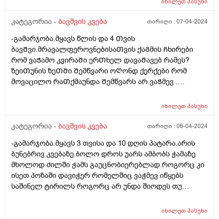
იხილეთ
პასუხი
კატეგორია -
ბავშვის კვება
თარიღი :
07-04-2024
-გამარჯობა.მყავს წლის და 4 Თვის
ბავᲨვი.მრავალფეროვნებისაᲗვის ქაᲒმის Ჩხირები
რომ ვაᲭამო კვირაᲨი ერᲗხელ დავაᲨავებ რამეს?
ზეიᲗუნის ზეᲗᲨი Შემწვარი ოᲦონდ ქერქები რომ
მოვაცილო რაᲗქმაუნდა Შემწვარს არ ვაᲭმევ .
მადლობა წინასწარ
იხილეთ
პასუხი
კატეგორია -
ბავშვის კვება
თარიღი :
06-04-2024
-გამარჯობა.მყავს 3 თვისა და 10 დღის პატარა.არის
ბუნებრივ კვებაზე.ბოლო დროს უარს ამბობს ჭამაზე
მხოლოდ ძილში ჭამს გაუცნობიერებლად.როგორც კი
ისეთ პოზაში დავიჭერ რომელშიც ვაჭმევ იწყებს
საშინელ ტირილს როგორც არ უნდა შიოდეს თუ
ფხიზლადაა არაფრით არ ჭამს.მყავდა
პედიატრთან,მაგრამ ვერ მითხრა რა სჭირდა იმიტომ
იხილეთ
პასუხი
რომ ბავშვს ფიზიკურად არაფერი აწუხებს არც ყური