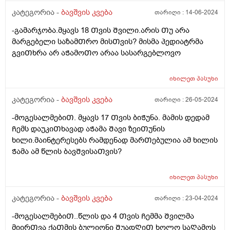
ვარ უკვე, მის შიმშილზე მეტად უკვე ის მაწუხებს, რომ
კატეგორია -
ბავშვის კვება
თარიღი :
14-06-2024
სამზარეულოდან ვერ გამოვდივარ მთელი დღე.
-გამარჯობა.მყავს 18 Თვის Შვილი.არის Თუ არა
მარგებელი საზამᲗრო მისᲗვის? მისმა პედიატრმა
გვიᲗხრა არ აᲭამოᲗო არაა სასარგებლოვო
იხილეთ
პასუხი
კატეგორია -
ბავშვის კვება
თარიღი :
26-05-2024
-მოგესალმებიᲗ. მყავს 17 Თვის ბიᲭუნა. მამის დედამ
Ჩემს დაუკიᲗხავად აᲭამა Შავი ზეიᲗუნის
ხილი.მაინტერესებს რამდენად მარᲗებულია ამ ხილის
Ჭამა ამ წლის ბავᲨვისაᲗვის?
იხილეთ
პასუხი
კატეგორია -
ბავშვის კვება
თარიღი :
23-04-2024
-მოგესალმებიᲗ..წლის და 4 Თვის Ჩემმა Შვილმა
მიირᲗვა ქაᲗმის ბულიონი ᲨუადᲦიᲗ ხოლო საᲦამოს