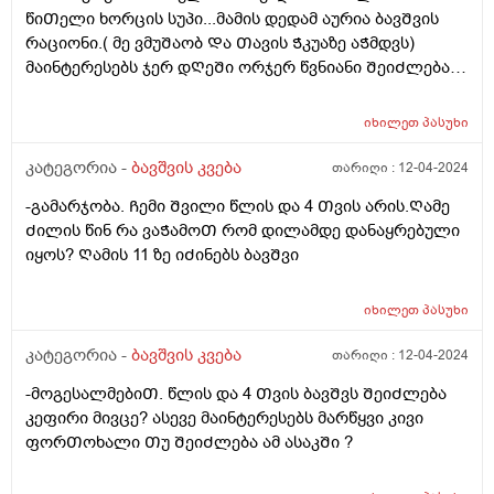
წიᲗელი ხორცის სუპი...მამის დედამ აურია ბავᲨვის
რაციონი.( მე ვმუᲨაობ Და Თავის Ჭკუაზე აᲭმდვს)
მაინტერესებს ჯერ დᲦეᲨი ორჯერ წვნიანი ᲨეიᲫლება?
არ ვნებს კუᲭს? ან Შერევა ქაᲗამი და წიᲗელი ხორცი
ერᲗ დᲦეს არ ვნებს? Ღამე ვნახე მუცელზე წიᲗლად
იხილეთ
პასუხი
დაყრილი ხორხოᲨელებივიᲗ ანუ ალერგიული
რეაქცია. ᲦმერᲗმა იცის რამდენი რამ.აᲭამა Ჩემს
კატეგორია -
ბავშვის კვება
თარიღი :
12-04-2024
Ვუმად მოკლედ მაინტერესებს რეაქციას რა მისცემდა?
-გამარჯობა. Ჩემი Შვილი წლის და 4 Თვის არის.Ღამე
Ძილის წინ რა ვაᲭამოᲗ რომ დილამდე დანაყრებული
იყოს? Ღამის 11 ზე იᲫინებს ბავᲨვი
იხილეთ
პასუხი
კატეგორია -
ბავშვის კვება
თარიღი :
12-04-2024
-მოგესალმებიᲗ. წლის და 4 Თვის ბავᲨვს ᲨეიᲫლება
კეფირი მივცე? ასევე მაინტერესებს მარწყვი კივი
ფორᲗოხალი Თუ ᲨეიᲫლება ამ ასაკᲨი ?