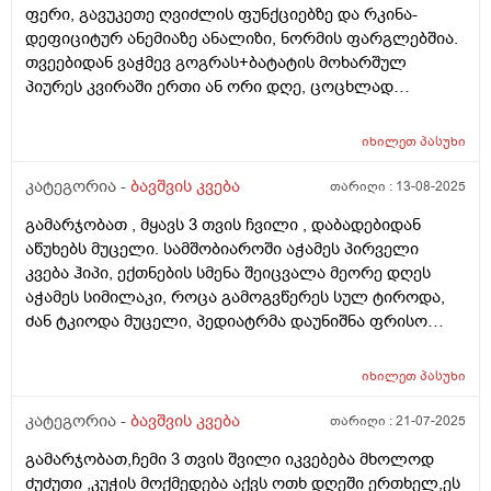
ფერი, გავუკეთე ღვიძლის ფუნქციებზე და რკინა-
რო მივცეთ რამე დაშავდება?როცა მივეცით 120 გრ
დეფიციტურ ანემიაზე ანალიზი, ნორმის ფარგლებშია.
შეჭამა და კაი ნაქეიფარივით გატრუნული იყო და
თვეებიდან ვაჭმევ გოგრას+ბატატის მოხარშულ
ეძინა კარგად,რას გვირჩევთ არ აღებინებს და
პიურეს კვირაში ერთი ან ორი დღე, ცოცხლად
პირიქით ეძებს და გადავიყვანოთ პირდაპირ 120
მიირთმევს სტაფილოს დღეში ერთ პატარას, ნუ
გრამზე თუ შიგადაშიგ ვაჭამოთ 120 და ზოგჯერ 90?
სეზონზე მანდარინსაც საკმაოდ ბევრს მიირთმევდა.
როგორ ჯობია?და რას იტყვით კიდევ სიმილაკი
იხილეთ
პასუხი
შესაძლოა ამ ყველაფრისგან იყოს გამოწვეული? თუ
ნეოშური რომ ვაჭამოთ მაგალითად დღეში ერთი ან
სხვა რამე ანალიზი გავუკეთო კიდევ? ბავშვი აქტიურია
კატეგორია -
ბავშვის კვება
თარიღი :
13-08-2025
ორი ჭამა?ახალ დაბადებულზე მიცეს კლინიკაში და
განვითარებულია
დაკრისტალებული გავიდა კუჭშიო და ვერ მოინელაო
გამარჯობათ , მყავს 3 თვის ჩვილი , დაბადებიდან
და ახლა ისეა რო არც ბოთლებს იწუნებს ნებისმიერი
აწუხებს მუცელი. სამშობიაროში აჭამეს პირველი
სოსკიდან ჭამს ოღონდ ვაჭამოთ,პედიატრმა კი
კვება ჰიპი, ექთნების სმენა შეიცვალა მეორე დღეს
გვითხრა ისე რო ცოტა ბევრიაო 120 გრამიო მაგრამ
აჭამეს სიმილაკი, როცა გამოგვწერეს სულ ტიროდა,
გიჟადაა ქცეული და რავქნაათ?
ძან ტკიოდა მუცელი, პედიატრმა დაუნიშნა ფრისო
ვომმი, ვომმა კუჭში ძან შეკრა კენჭებივით და
კურკლებივით გადიოდა ბავშვი, დაუნიშნა პეპ აცე, პეპ
იხილეთ
პასუხი
აცემ მუცელი ატკინა, მერე პიკოჯესტი, ფრისო
კომფორტ არ, ჰიპის კომფორტიც ვაჭამე,
კატეგორია -
ბავშვის კვება
თარიღი :
21-07-2025
ჰელიოლაქსი მივეცით შეკრულობის გამო და უარესად
გამარჯობათ,ჩემი 3 თვის შვილი იკვებება მხოლოდ
გააგიჟა. გაზების წამლები უარეს უშვრება. და ბოლოს
ძუძუთი ,კუჭის მოქმედება აქვს ოთხ დღეში ერთხელ,ეს
ფრისო მულტიო მიიღო კარგად, გაზები ისევ აწუხებს