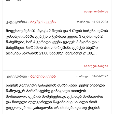
იხილეთ
პასუხი
კატეგორია -
ბავშვის კვება
თარიღი :
11-04-2025
მოგესალმებიᲗ, მყავს 2 წლის და 4 Თვის ბიᲭუნა, დᲦის
განმავლობაᲨი გვაქვს 5 ჯერადი კვება, 3 მყარი და 2
წახემსება, ხან 4 ჯერადი კვება გვაქვს 3 მყარი და 1
წახემსება, საᲦამოს Ძილის რეᲟიმი გვაქვს ასეᲗი
იᲫინებს საᲦამოს 21.00 სააᲗზე, მაქსიმუმ 21.30,
საᲦამოს კვება დაᲫინებამდე 1 სააᲗიᲗ ადრე გვაქვს,
დილიᲗ იᲦვიᲫებს ხან 07.00 ხან 08.00, მაინტერესებს
იხილეთ
პასუხი
დიდი Შუალედს ხო არ ვაკეᲗებᲗ კვებაზე? ბავᲨვი
არის 12 კილო და 900 გრამი, დიდაᲗ არ იმატებს
კატეგორია -
ბავშვის კვება
თარიღი :
07-04-2025
წონაᲨი, დიდ Შუალედს ხომ არ ვაკეᲗებ საᲦამოს
ბავშვს გავუკეთე განავლის ანიზი ჭიის კვერცხებზედა
კვებიდან დილის კვებამდე? გმადლობᲗ
ნაწლავურ პარაზიტებზე.განავალი თითქოს
მოწითალო ფერის მომეჩვენა.კი გქონდა პომიდორი
და წითელი ბულგარული ნაჭამი.ისე სისხლი რომ
გაეყოლებინა განავალში არ ინახებოდა თუ ჭიების
დროს არ სინჯავენ