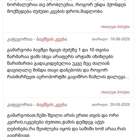
ნორმალურია თუ პრობლემაა, როგორ უნდა ჰქონდეს
მაგრამ არ ტირის, ვაჭმევ ფრისო მულტიოს 2 თვიდან.
მოქმედება ძუძუთი კვების დროს,მადლობა
თხის რძეს აქებს ბევრი და როგორია??? . ორი კვირაა
როცა რძეს გადაყლაპავს მუცლიდან ისმის ხრიალის
ხმები და ბოლომდე არ ჭამდა, პედიატრმა დაუნიშნა
იხილეთ
პასუხი
ქვამატელი დღეში ორჯერ, მეოთხედი. დავალევინე
კატეგორია -
ბავშვის კვება
თარიღი :
16-06-2025
ერთი დღე მხოლოდ ერთხელ დღეში და დაიწყო ჭამა,
ათი დღის მერე ისევ ისე დაიწყო, დავალევინე კიდევ
გამარჯობა ბავშვი მყავს ძუძუზე 1 და 10 თვისა
და ჭამს ხუთი დღეა გასული, სულ ორჯერ მივეცი
წარმარაა ჭამს სხვა არაფერს არჭამს იზიზღებს
ქვამატელი და ანოტაციაში წავიკითხე რომ
წარიმართა გადაკიდებულია უკვე მეც ძალიან
ჩვილებისთვის არ წერია, ძალიან შემეშინდა,
დავიღალე მინდა თავი დანებოსს და როგორ
საყურადღებო ხომ არ არის? პედიატრი მარწმუნებს
რასმირჩევთ აეროპორტში გავიშრო წამლის დალევას
რომ ვენდო უსაფრთხოა. თქვენ რას მეტყვით?
რასიტყვით??
იხილეთ
პასუხი
კატეგორია -
ბავშვის კვება
თარიღი :
30-05-2025
გამარჯობათ,ჩემი შვილი არის ერთი თვის და ორი
კვირის,იკვებება ძუძითი,ჭამის დემდეგ აქვს
ღებინება,რა შეიძლება იყოს და საშიში ხომ არაა,რას
გვირჩევთ