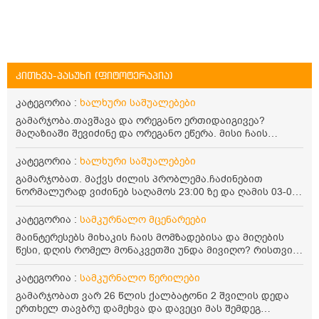
კითხვა-პასუხი (ფიტოტერაპია)
კატეგორია :
ხალხური საშუალებები
გამარჯობა.თავშავა და ორეგანო ერთიდაიგივეა?
მაღაზიაში შევიძინე და ორეგანო ეწერა. მისი ჩაის
დალევის წესი მაინტერესებს.რისთვის არის კარგი?
წავიკითხე რომ: 1 ჭიქა თბილ წყალში ჩავყაროთ 1 ჩაის
კატეგორია :
ხალხური საშუალებები
კოვზი დაქუცმაცებული და გამხმარი ორეგანო და
გამარჯობათ. მაქვს ძილის პრობლემა.ჩაძინებით
გავაჩეროთ 10-15 წუთი, მივიღოთო ჭამიდან 1-2 საათში.
ნორმალურად ვიძინებ საღამოს 23:00 ზე და ღამის 03-00
მიზანი: ანტიოქსიდანტური და ანთების საწინააღმდეგო
ან 04:00 საათზე მეღვიძება და მერე ვერ ვიძინებ
თვისება. სწორია ეს ინფორმაცია? უკუჩვენება რა აქვს
ვერაფრით.რამე ხალხური საშუალება თუ არის ამ
კატეგორია :
სამკურნალო მცენარეები
და ბრონქულ ასთმას თუ შველის ორეგანოს ჩაი?
პრობლემის მოსაგვარებლად
მაინტერესებს მიხაკის ჩაის მომზადებისა და მიღების
წესი, დღის რომელ მონაკვეთში უნდა მივიღო? რისთვის
არის სასარგებლო და უკუჩვენება თუ აქვს
კატეგორია :
სამკურნალო წერილები
გამარჯობათ ვარ 26 წლის ქალბატონი 2 შვილის დედა
ერთხელ თავბრუ დამეხვა და დავეცი მას შემდეგ