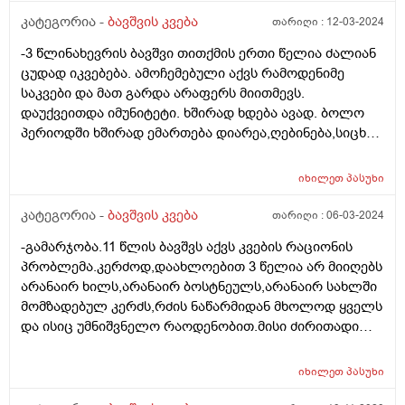
და არც სხვა რამ.მერე მე მოვიძიე და ვნახე Behavioral
კატეგორია -
ბავშვის კვება
თარიღი :
12-03-2024
feeding aversion -ზე ინფორმაცია.ყველაფერი ზუსტად
-3 წლინახევრის ბავშვი თითქმის ერთი წელია ძალიან
ემთხვევა.
ცუდად იკვებება. ამოჩემებული აქვს რამოდენიმე
საკვები და მათ გარდა არაფერს მიითმევს.
დაუქვეითდა იმუნიტეტი. ხშირად ხდება ავად. ბოლო
პერიოდში ხშირად ემართება დიარეა,ღებინება,სიცხე.
უკვე მეოთხედ დაემართა თვენახევრის განმავლობაში.
მადაც საერთოდ დაკარგული აქვს,რასაც
იხილეთ
პასუხი
მიირთმევდა,იმ პროდუქტებზეც უარს ამბობს. ძალიან
დასუსტებულია. გავუკეთე პარაზიტებზე კვლევა,არ
კატეგორია -
ბავშვის კვება
თარიღი :
06-03-2024
აღმოაჩნდა. რა კვლევებს მირჩევთ ან რასთან გვაქვს
-გამარჯობა.11 წლის ბავშვს აქვს კვების რაციონის
საქმე?
პრობლემა.კერძოდ,დაახლოებით 3 წელია არ მიიღებს
არანაირ ხილს,არანაირ ბოსტნეულს,არანაირ სახლში
მომზადებულ კერძს,რძის ნაწარმიდან მხოლოდ ყველს
და ისიც უმნიშვნელო რაოდენობით.მისი ძირითადი
საკვებია კარტოფილი,მაკარონი,პილმენი და ე.წ "fast
food". ეს ყველაფერი მოხდა დროთა
იხილეთ
პასუხი
განმავლობაში.ყველაფერს მიირთმევდა და ბოლო 3