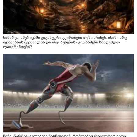
სამხრეთ ამერიკაში გიგანტური გვირაბები აღმოაჩინეს: ისინი არც
ადამიანის შექმნილია და არც ბუნების - ვინ ააშენა საიდუმლო
ლაბირინთები?
წინასწარმეტყველებები წიგნებიდან, რომლებიც რეალურად ახდა