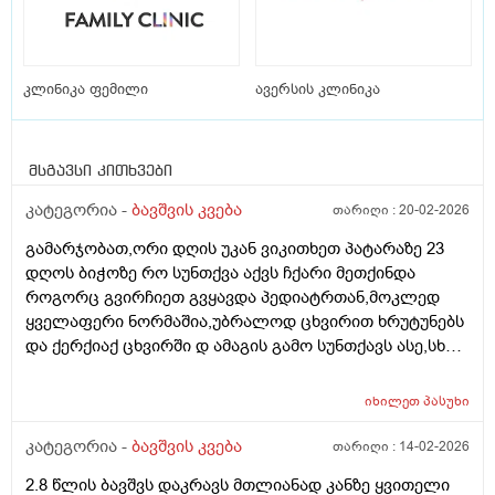
კლინიკა ფემილი
ავერსის კლინიკა
მსგავსი კითხვები
კატეგორია -
ბავშვის კვება
თარიღი :
20-02-2026
გამარჯობათ,ორი დღის უკან ვიკითხეთ პატარაზე 23
დღოს ბიჭოზე რო სუნთქვა აქვს ჩქარი მეთქინდა
როგორც გვირჩიეთ გვყავდა პედიატრთან,მოკლედ
ყველაფერი ნორმაშია,უბრალოდ ცხვირით ხრუტუნებს
და ქერქიაქ ცხვირში დ ამაგის გამო სუნთქავს ასე,სხვა
რამე ჩივილები სიმპტომები არააქვს,ბიჭო არის 25
დღის 4.600 დღეს ავწონეთ,ჭამს სიმილაკ გოლდ 1.
იხილეთ
პასუხი
იღებდა 90 გრ.ხოდა როცა ცლის საჭმელს ეტყობა რო
კიდევ უნდა,ამ საღამოთი არაფრით არ დაიძინა,90
კატეგორია -
ბავშვის კვება
თარიღი :
14-02-2026
გრამზე,გასულია სადღაც 1.30 წუთი და ეძებს საჭმელს
2.8 წლის ბავშვს დაკრავს მთლიანად კანზე ყვითელი
სოსკას ისე წოვს ლამის გახიოს და ასეთ დროს 120 გრ