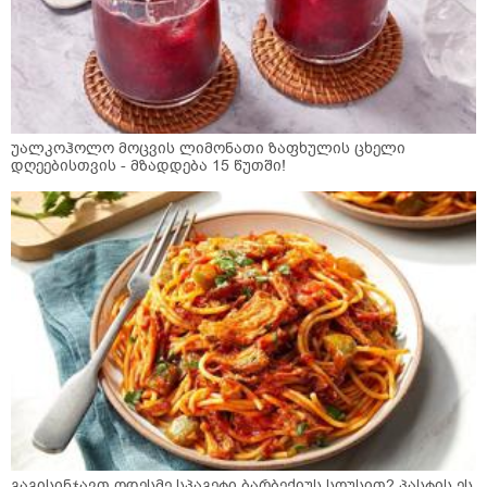
უალკოჰოლო მოცვის ლიმონათი ზაფხულის ცხელი
დღეებისთვის - მზადდება 15 წუთში!
გაგისინჯავთ ოდესმე სპაგეტი ბარბექიუს სოუსით? პასტის ეს