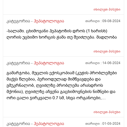
>>>-- ანიციტოზის მაჩვენებლის განსაზღვრა სისხლში
<< -ამის შედეგი არის 31.00 და ზღვარი 35.0-56.0 და რა
იხილეთ
პასუხი
არის ეს საერთოდ პირველად შემხვდა ანალიზში მაქვს
კატეგორია -
ჰეპატოლოგია
თარიღი :
09-08-2024
კუჭში ხშირი გასვლა და ხშირი შარდვა ესენი რაც
მოგწერეთ წერია შედეგები მაგრამ ბევრი რამე არ
-სალამი. ცხიმოვანი ჰეპატოზის დროს (1 ხარისხ)
წერია კიდე და გვერდზე პატარა ფურცელია მიკრული
ღორის უცხიმო ხორცის ჭამა თუ შეიძლება. მადლობა
ალბად რაც იქ არ წერია ფურცელზე ესენი ცალკე
გაკეთებულია . და არის დაბალ მაჩვენებლიანები
იხილეთ
პასუხი
ასევე მაღალმაჩვენებლიანები - MON% - 9.6% .MCHC -
358 . და RDWs - 31.00 ესენი რებია და რატომმაქვს
კატეგორია -
ჰეპატოლოგია
თარიღი :
14-06-2024
დაბალ მაღალი რისი მანიშნებელია გთხოვათ
მიპასუხოთ
გამარჯობა, მუცლის ექოსკოპიამ (კუჭის პრობლემები
მაქვს წლებია, პერიოდულად მიმწვავდება და
ვმუკრნალობ, ღვიძლზე პრობლემა არასდროს
მქონია), ღვიძლზე აჩვენა გაცხიმოვნების ნიშნები და
ორი ცალი ჯირკვალი 0.7 სმ, სხვა ორგანოები,
ნაღველი პანკრეასი, ელენთა და სხვები წესრიგშია,
სითხე მუცლის ღრუში არ არის, ღვიძლის ზომა
იხილეთ
პასუხი
გადიდებული არაა ამის შემდეგ გავიკეთე ღვიძლის
ფუნქციური სინჯები alt 17.5 - n 10-40. alp 58 n <129. ast
კატეგორია -
ჰეპატოლოგია
თარიღი :
01-05-2024