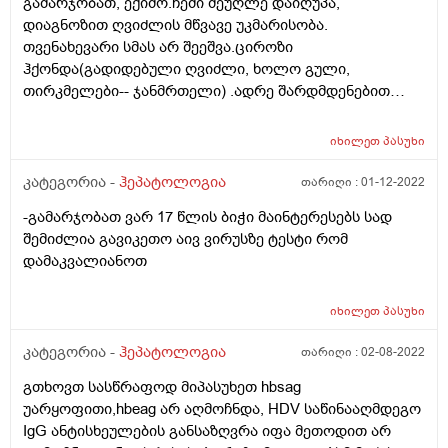
გამარჯობათ, ექიმო.ჩემი მეუღლე დაიღუპა,
დიაგნოზით ღვიძლის მწვავე უკმარისობა.
თვენახევარი სმას არ შეეშვა.ციროზი
ჰქონდა(გადიდებული ღვიძლი, ხოლო გული,
თირკმელები-- ჯანმრთელი) .ადრე შარდმდენებით
ასციტური სითხე გაეწოვებოდა ხოლმე, თუმცა
თერაპიის დასაწყისში მუცელს თავიდან არ ეტყობოდა
იხილეთ
პასუხი
ხოლმე. ალკოჰოლს სვამდა, მერე ვეროშპირონის
მიღება 1-2 დღის დაწყებული ჰქონდა.
კატეგორია -
ჰეპატოლოგია
თარიღი :
01-12-2022
ტოქსიკოლოგიურში არ მოგვყვებოდა. სამსახურში
-გამარჯობათ ვარ 17 წლის ბიჭი მაინტერესებს სად
ვიყავი, რომ მულმა სასწრაფოთი გადაიყვანა
შემიძლია გავიკეთო აივ ვირუსზე ტესტი რომ
კლინიკაში. ადრე სხვა კლინიკის ქირურგმა (სიხლდენა
დამაკვალიანოთ
ჰქონდა მაშინ) ასციტური სითხე არ ამოუღო, საჭირო
ცილებს თავად ორგანიზმი გაიწოვსო-თქვა. ახლა კი...
მე 100 ფორმას ვკითხულობ. --ჯერ კვლევები ჩაუტარეს.
იხილეთ
პასუხი
ჯანგბადი ასუნთქეს, 87 დან 96მდე დაუდგა სუნთქვის
კატეგორია -
ჰეპატოლოგია
თარიღი :
02-08-2022
მაჩვენებელი...მერე სუნთქვაში უშლის ხელსო და
სითხე ამოუღეს(16ლ). ზაზას რენიმაციაში თვენახევრის
გთხოვთ სასწრაფოდ მიპასუხეთ hbsag
მანძილზე ბილირუბინის მაღალი დონე ჰქონდა(100-
უარყოფითი,hbeag არ აღმოჩნდა, HDV საწინააღმდეგო
200). კომაში ჩავარდა და დაიღუპა. 100ფორმაში წერია
IgG ანტისხეულების განსაზღვრა იფა მეთოდით არ
სითხის ამოღებას გართულება არ მოჰყვაო, ვფიქრობ