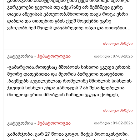
გამარჯობა.მაიმტერესებს ყბის ქვეშ მოძრავი წვრილი
ჯირკვლები ყველას თუ აქვს?ანუ არ მემჩნევა ვერც
თავის აწევისას ვპოულობ,მხოლოდ თავს როცა ვხრი
დაბლა და თითებით ყბის ქვეშ მოვძებნი ეგრე
ვპოუობბ,ჩემ შვილს დავახრევინე თავი და თითებით
ვუპოვე,აწევისას არც ამას არაფეეი აქვს ამიტომ
მაინტერესებს.ადრე ცოტა მტკიოდა და მაგან მიიქცია
იხილეთ
პასუხი
ყურადღება ეხოც გადავიღე არაფერიაო,მაგრამ კი
დახტიან.ისე ხშირად კი ვცივდები
კატეგორია -
ჰეპატოლოგია
თარიღი :
07-03-2025
-გამარჯობა.როდესაც მშობლის სისხლი ჯგუფი ერთის,
მეორე დადებითია და მეორის პირველი დადებითი
,ბავშვებს აუცილებლად რომელიმე მშობლის სისხლის
ჯგუფის სისხლი უნდა გამოყვეს ? ან შესაძლებელია
მხოლოდ ერთი მშობლის სისხლი ჯგუფი ქონდეს,
გამოყვეს ოთხივეს: მაგალითად ოთხივეს პირველი
დადებითი ან ოთხივეს მეორე დადებითი ? ან ოთხივეს
იხილეთ
პასუხი
უაროფითი? მხოლოდ ერთი მშობლის ქონდეს
ყველას?მადლობა
კატეგორია -
ჰეპატოლოგია
თარიღი :
01-02-2025
გამარჯობა. ვარ 27 წლია გოგო. მაქვს პოლიკისტოზი,