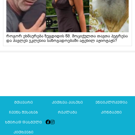
როგორ ეხმაურება ზუგდიდის წმ. მოციქულთა თავთა პეტრესა
და პავლეს ეკლესია საზოგადოებაში ატეხილ აჟიოტაჟს?
მთავარი
კითხვა-პასუხი
ენციკლოპედია
ჩვენს შესახებ
რეკლამა
კონტაქტი
ხშირად დასმული
კითხვები