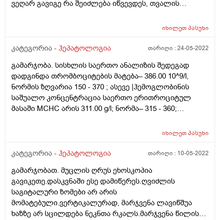
ვეღარ გავიგე რა შეიძლება იწვევდეს, თვალის
სკლერები არ მაქვს ყვითელი. იქნებ რამე მირჩიოთ,
მადლობა.
იხილეთ
პასუხი
კატეგორია -
ჰეპატოლოგია
თარიღი :
24-05-2022
გამარჯობა. სისხლის საერთო ანალიზის შედეგად
დადგინდა თრომბოციტების მატება– 386.00 10^9/l,
ნორმის ზღვარია 150 - 370 ; ასევე |ჰემოგლობინის
საშუალო კონცენტრაცია საერთო ერითროციტულ
მასაში MCHC არის 311.00 g/l; ნორმა– 315 - 360;
ლიმფოციტები LYM % – 18.20 % ნორმა 20 - 40 %;
ეოზინოფილები EO– % 0.40 , ნორმაა – 0.5 - 5%; რაზე
იხილეთ
პასუხი
მიგვითითებს ეს მონაცემები, რა შეიძლება იყოს
თრომბოციტების მომატების მიზეზი რომ მითხრათ;
კატეგორია -
ჰეპატოლოგია
თარიღი :
10-05-2022
გამარჯობათ. მუცლის ღრუს ეხოსკოპია
გავიკეთე.დასკვნაში ესე დამიწერეს.ღვიძლის
საგიტალური ზომები არ არის
მომატებული.ვერტიკალურად, მარჯვენა ლავიწშუა
ხაზზე არ სცილდება ნეკნთა რკალს.მარჯვენა წილის