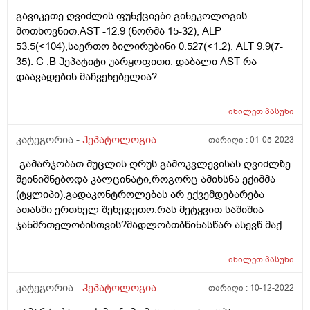
16,8 n15 - 40. Ggt - 34 2-30. ბილირუბინი - 0.916 n<1.2
გავიკეთე ღვიძლის ფუნქციები გინეკოლოგის
სისხლის საერთო ანალიზშიც ყველაფერი წესრიგშია.
მოთხოვნით.AST -12.9 (ნორმა 15-32), ALP
მხოლოდ ერითროციტებია ოდნავ დაბალი 4.48 n4.5-5.9
53.5(<104),საერთო ბილირუბინი 0.527(<1.2), ALT 9.9(7-
მარჯვენა ფერდქვეშა არეში, ხანდახან თითქოს
35). C ,B ჰეპატიტი უარყოფითი. დაბალი AST რა
უსიამოვნო შეგრძნებასავით მაქვს... რომელიც
დაავადების მაჩვენებელია?
მენჯისკენ გადაეცამა თითქოს. რამდენად
საყურადღებოა აღნიშნული (კუჭზე მკურნალობა
დავასრულე კურსი, მქონდა გასტრიტი, და წყლულები).
იხილეთ
პასუხი
კატეგორია -
ჰეპატოლოგია
თარიღი :
01-05-2023
-გამარჯობათ.მუცლის ღრუს გამოკვლევისას.ღვიძლზე
შეინიშნებოდა კალცინატი,როგორც ამიხსნა ექიმმა
(ტყლიპი).გადაკონტროლებას არ ექვემდებარება
ათასში ერთხელ შეხედეთო.რას მეტყვით საშიშია
ჯანმრთელობისთვის?მადლობთბწინასწარ.ასევწ მაქვს
მცირედ გაცხიმოვნებული
ღვიძლი(სტეანოზი)არცწეველი ვარ და არც
იხილეთ
პასუხი
ალკოჰლლის მომხმარებელი.ტკბილეულის
მოყვარული ვარ მხოლოდ.მდედრობითი 32წლის.
კატეგორია -
ჰეპატოლოგია
თარიღი :
10-12-2022