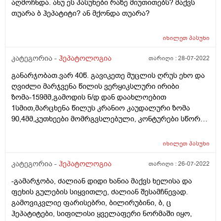
აღმოჩნდა. ანუ ეს პასუხები რაზე მიუთითებს? მაქვს
ცრუობს ქირურგი, მაშინ 1 თვე წნევას მხოლოდ
თუარა ბ ჰეპატიტი? ან მქონდა თუარა?
მედიკამენტებით რატომ ურეგულირებდნენ,
კლინიკიდან ამ მიზეზზით არ გვატანდნენ, გზაში
იხილეთ
პასუხი
დაგეღუპებათო, ე.ი. ოპერციისას დაეწია წნევა,
ალბათ. ექიმო ამ კლინიკას ტოქსიკოლოგიური აქვს.
კატეგორია -
ჰეპატოლოგია
თარიღი :
28-07-2022
ექიმო, გთხოვთ, მიპასუხოთ, თქვენ რა
გადაწყვეტილებას მიიღებდით ჩემი ქმრისნაირი
განარჯობათ.ვარ 40წ. გავიკეთე მუცლის ღრუს ეხო და
პაციენტი რომ მიგეღოთ.
ღვიძლი მარჯვენა წილის ვერყიკსლური ირიბი
ზომა-159მმ,გამოდის ნ/დ დან დაახლოებით
1სმით,მარცხენა წილუს კრანიო კაუდალური ზომა
90,4მმ,კუთხეები მომრგვსლებული, კონტურები სწორი.
პარენქიმის ექოსტრუქტურა ერთგვაროვანი.
ექოგენობა არათანაბარი კეტოვზნო დახიანებები არ
იხილეთ
პასუხი
აღენიდნება. კანოს ვენის დიამეტრი-12,5მმ. ჯერ ვერ
მივდივარ ექიმთან. მითხრეს გადიდებულიაო და
კატეგორია -
ჰეპატოლოგია
თარიღი :
26-07-2022
შეიძლება მითხრათ საშიშია რამე?
-გამარჯობა, ძალიან დიდი ხანია მაქვს ხელისა და
ფეხის გულების სიყვითლე, ძალიან შესამჩნევად.
გამოვიკვლიე ფარისებრი, ბილირუბინი, ბ, ც
ჰეპატიტები, სიფილისი ყველაფერი ნორმაში იყო,