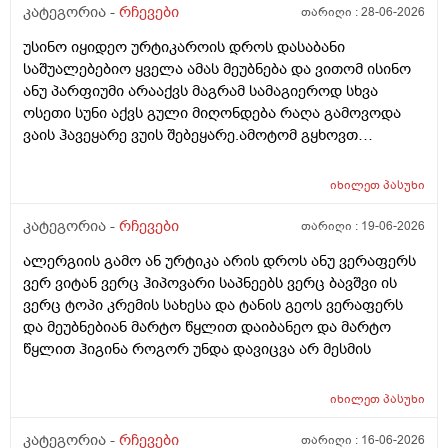
შემიხლია ვიტანკები.რამე მირჩიეთ დამპუნი რა რომ
კატეგორია -
რჩევები
თარიღი :
28-06-2026
სუნიც ქონდეს ცოტა ნორმალურო და არ
უსინო იყიდეო ურტიკაროის დროს დასაბანი
ამექავოს.ბიბხიანოს შამპუნი რომ ვიყიდო ბაბეზ3
საშუალებებიო ყველა ამას მეუბნება და ვითომ ისინო
უარესი ხომ არარის?მხოლპდ ბიბცოანის საპობს იტანს
ანუ პარფიუმი არააქვს მაგრამ სამაგიეროდ სხვა
ტანოს კანი მაგრამ შამპუნი აოხმაროა და ასე მგონია
ოსეთი სუნი აქვს გული მიღონდება რაღა გამოვოდა
ბაბე იფრო ნახია და თუ ბაბე მახლევს ქავილს ბიბჩენი
ვაის ჰავეყარე ვუის შებეყარე.ამოტომ გყხოვთ
იგრო მომცემს?სავატაუდოთ სიმშრალისგან მექავება
მომწერეთ მე ახლა ვხმარობ ბაბეა ექსტრა
რადგან დაბანის მეორე დღეს მეწყება ქავილი.ან თუ
დამატენიანებელ შამპუნს თაფლით რომ აროს იმას და
ბინჩენი უკეთესია რონელი?სხვადასხვა აქვს ბუბჩენს
იხილეთ
პასუხი
მაგას იფრო რბილი დამცოტა სილფატი აქვს თუ
ბუბჩენის შამპუნი რომ ვიყიდო იმად?
კატეგორია -
რჩევები
თარიღი :
19-06-2026
ალერგიის გამო ან ურტიკა არის დროს ანუ ვერაფერს
ვერ ვიტან ვერც ჰიპოვარი საპნეებს ვერც ბავშვი ის
ვერც ტოპი კრემის სახესა და ტანის გეოს ვერაფერს
და მეუბნებიან მარტო წყლით დაიბანეო და მარტო
წყლით ჰიგინა როგორ უნდა დავიცვა არ მესმის
იხილეთ
პასუხი
კატეგორია -
რჩევები
თარიღი :
16-06-2026