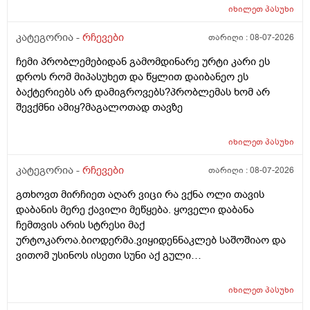
და ფულინრომ არჰვაქ ვერანაირად ექიმთან ვერ
იხილეთ
პასუხი
წაიყვან.ჰოდა რომ ხალიან ვცადო და მივაღწიო
შედეგს იბ ის ექიმთან მაომც ჩავიდეს თუ თავის
კატეგორია -
რჩევები
თარიღი :
08-07-2026
ექიმთან ვერა რადგან ძვირო კდება და არგვაქ .ჰოდა
ჩემი პრობლემებიდან გამომდინარე ურტი კარი ეს
იბნის ექიმყან რომ დ ვიტამინი გაიკეთოს და უბნის
დროს რომ მიპასუხეთ და წყლით დაიბანეო ეს
ექიმის დანიშნულებას ვენდო ის ხომ კარდიოლოგი
ბაქტერიებს არ დამიგროვებს?პრობლემას ხომ არ
არაა თან დიდათ რომ ვაკვირდები არაა მცოდნე ამ
შევქმნი ამიყ?მაგალოთად თავზე
მხრივ და ვერ ვენდობი და ხომ არავნებს მამას დ
ვიტამინი თუ დაინიშნა ექიმმა უბნის ექიმმა რამდენად
სარისკოა?მის კარდიოლოგა ვერ დავირეკავ ან
იხილეთ
პასუხი
კატეგორია -
რჩევები
თარიღი :
08-07-2026
გთხოვთ მირჩიეთ აღარ ვიცი რა ვქნა ოლი თავის
დაბანის მერე ქავილი მეწყება. ყოველი დაბანა
ჩემთვის არის სტრესი მაქ
ურტოკაროა.ბიოდერმა.ვიყიდენნაკლებ საშოშიაო და
ვითომ უსინოს ისეთი სუნი აქ გული
მიღონდება.ლეპეტიტოც ვიხმარე ბაბეს ექსტრა
დამატენიანებელი შამპუნიც მაგრამ ყველაფერზე
იხილეთ
პასუხი
ქავილი მეწყება დაბანიდან მეორე დღეს.აღარ