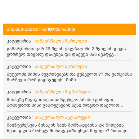
კითხვა-პასუხი (ფიტოტერაპია)
კატეგორია :
სამკურნალო წერილები
გამარჯობათ ვარ 26 წლის ქალბატონი 2 შვილის დედა
ერთხელ თავბრუ დამეხვა და დავეცი მას შემდეგ
დამეწყო შიშები ვეღარ გავდიოდი გარეთ რადგან ისევ
ასე ცუდად არ გავხდარიყავი ყურის ანთება მქონდა
კატეგორია :
სამკურნალო წერილები
მაშინ როგორც გაირკვა მას შემსეგ გავიდა 1 წელზე
მუცელში შიშის შეგრძნებებს რა ვუშველო ?? რა ვარჯიშსს
მეტინდა კიდე მეხვევა თავბრუ გარეთ გასვილისას
მირჩევთ რომ გადავუდეს : შიში
სახლში კარგად ვარ როცა ახსენებენ გარეთ წაავალა
სმაგაზეხ კი ცუდად ვხდებოდი ეხლა როგორმე გავდივარ
კატეგორია :
სამკურნალო მცენარეები
ბაღში ჯოხში ზოგჯერ მაქვს შეგრძნება მიწა მეცლება
ფეხებიდან და ჯოხზე უნდა დავეყრდნო აუცილებლად
მიხაკზე წავიკითხე სასარგებლო არისო.გთხოვთ,
არვიხი როგორ მოვიქცე რა გავაკეთო ასევე დამეწყო
მომწეროთ მისი გამოყენების წესი.როგორ დავლიო
შიშები უაზროდ შფოთვა რომ ვეღარ გავალ გაერთ
მიხაკის ჩაი. ასევე მაინტერესებს ლეიკოციტები მაქვს
საერთო ან რაომე მსგავსი როგორ მოვიქხე გავხდი
ოდნავ დაბალი და წავიკითხე ლეიკოციტების დონეს
კატეგორია :
სამკურნალო მცენარეები
ძალაინ მგრძნობიარე ყველაფერზე მეტირება ( ვინმერ
მაღლა წევსო და ასეა?
მაინტერესებს მიხაკის ჩაის მომზადებისა და მიღების
რომ ჩხუბობს ცუდად ვხდები შიშები მეწყება ეგრევე (
წესი, დღის რომელ მონაკვეთში უნდა მივიღო? რისთვის
ასევე მაქვს დანგრეული ოჯახი 7 თვეა 5წლიანი
არის სასარგებლო და უკუჩვენება თუ აქვს
ქორწინება დასრულებული იყო ღალატი პატიებები