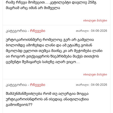
რამე რჩევა მომეცით.... კეტილეპტი დავლიე 25მგ
მაგრამ არც იმან არ მიშველა
იხილეთ
პასუხი
კატეგორია -
რჩევები
თარიღი :
04-06-2026
ურტოკაროისნმერე რომელოც ჯერ არ გამვლია
ბოლომდე ამოზეხდა ლანი და ამ.ეტაპზე.ვობან
მცოლპდ ეყლოთ თუმცა მაინც კი არ მეჭომება ლანი
აი როგორ ვთქვაყვროს ზსეჰრხმება მაქვს თითქოს
ცემენტი შემაყარეს სახეზე აღარ ვიცო
რავქნა.დავიღალე ამდენ ექსპერომენტებშო და
წვალებაშო..სულ ბავშობიდან დღემდე ალისა საპონს
იხილეთ
პასუხი
ბხმარობდო მშვენივრად და რაც სირბელო გაამძაფრწ
2036წელს.ვეღარ ბხმღობ.მცპლპდნეყალოც კი ესეთ
კატეგორია -
რჩევები
თარიღი :
04-06-2026
შეჰრძნებას მაძლევს და ასე მგონია ვერანაირი
შამპუნმანშეიძლება რომ თუ ალერგია მოგცა
დამატენოანებელო ვერ მშველოს.პოროს დაბანოს
ურტიკაროისნდროს ან ისედაც ანაფილაქსია
მერე 4ჯერ ვისმევ პატარა პატარა შიალედებში
გამოიწვიოს??
ბიბჩენის დამცავ გვირილოს კრემს პანთენოლოთ რომ
ლანმა ცოტა მაონც სული მოითქვამს ზტრესოა დაბანა