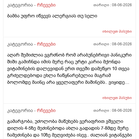
კატეგორია -
რჩევები
თარიღი :
08-06-2026
ბამბა უფრო იწვევს ალერგიას თუ სელი
იხილეთ
პასუხი
კატეგორია -
რჩევები
თარიღი :
08-06-2026
აღარ შემიძლია ვგრძნობ რომ არაბუნებრივი პანიკური
შიში გამიჩნდა იმის მერე რაც ურტი კარია მქონდა
ვიტამინების დალევიდან ერთ თვეში დამეწყო 10 თვეა
გრძელდებოდა ეხლა ჩაწყნარებულია მაგრამ
ბოლომდე მაინც არა ყველაფერი მაშინებს.. ვიყიდე
ტობი კრემის სახისა და ტანის გელი მაგრამ მეშინია
გამოყენება პატარა ადგილას რო ბცადო
იხილეთ
პასუხი
ალერგოულინთუ ვა4 სელზე რაც მე არვიცო ვარ თუ
არა.მაშონ ანაფილაქსია ხომ არ მექმება?
კატეგორია -
რჩევები
თარიღი :
08-06-2026
ამხელა.ფასო მიბეცო წვალებით და ვერ ვბედავ
გამარჯობა, უძოლობა მაწუხებს ვერაფრით ვშველი
ცუდათ ვხდებინშოშოსგან მარტო მაშინებს ეს
დილის 4-5ზე მეძინებოდა ახლა გადადის 7-8მდე მერე
ონტელექტოც ანაფილაქსიას ახსენებს სულ დამამე
ჩამეძინება და 10ზე მეღვიძება ისევ.. ძალიან ვიტანჯები
როზა