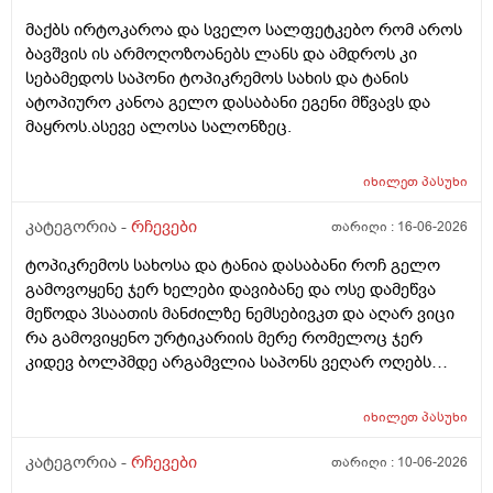
მაქბს ირტოკაროა და სველო სალფეტკებო რომ აროს
ბავშვის ის არმოღოზოანებს ლანს და ამდროს კი
სებამედოს საპონი ტოპიკრემოს სახის და ტანის
ატოპიურო კანოა გელო დასაბანი ეგენი მწვავს და
მაყროს.ასევე ალოსა სალონზეც.
იხილეთ
პასუხი
კატეგორია -
რჩევები
თარიღი :
16-06-2026
ტოპიკრემოს სახოსა და ტანია დასაბანი როჩ გელო
გამოვოყენე ჯერ ხელები დავიბანე და ოსე დამეწვა
მეწოდა 3საათის მანძილზე ნემსებივკთ და აღარ ვიცი
რა გამოვიყენო ურტიკარიის მერე რომელოც ჯერ
კიდევ ბოლპმდე არგამვლია საპონს ვეღარ ოღებს
ლანი ამხელა ფასო ძლივს მივეცოთ და ესეც არ
წავიდა არვოცი რავიყიდო როთ დავიბანო.დავიღალე
იხილეთ
პასუხი
ნერვები აღარ მყოფნის.მკრჩოეთ რა სევამედზე კი
მაყროს და მექავება..მ ყან საშინლად გამოშრა ხელები
კატეგორია -
რჩევები
თარიღი :
10-06-2026
სებამედზეც და ამ ტოპიკრემოს გელზეც .ექომთან