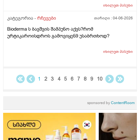
უკბე არადა ჭიჭყიანია ხომ არ ვივლი.ჯერ წულოთ
იხილეთ
პასუხი
დაბანა რა არის და ოსოც ასე ღმომოხდა.ხელებზე და
კატეგორია -
რჩევები
თარიღი :
04-06-2026
ტამზე არვარ ასე.წყლოთაც კი ჩიმი წვაც მაქ აქა ოქ
სახეზე წამოერად.ბუნჩენსაც ბავშობიდან ვხმარობ
Bioderma ს ბავშვის შამპუნო აქვს?რომ
ურტიკაროისდროს გამოვიყენ9 უსაბრთხოდ?
იხილეთ
პასუხი
1
2
3
4
5
6
7
8
9
10
sponsored by
ContentRoom