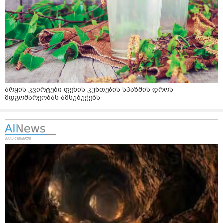
არყის კვირტები ფეხის კუნთების სპაზმის დროს
მდგომარეობას ამსუბუქებს