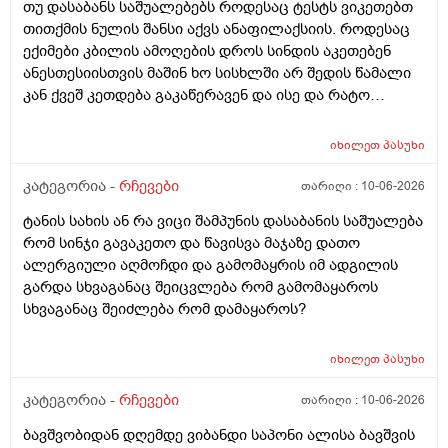
თუ დასაბანს საშუალებებს როდესაც ტესტს ვიკეთებთ
არსად და ვერც წავალ
თითქმის ნულის შანსი აქვს ანაფილაქსიის. როდესაც
ექიმები კბილის ამოღების დროს სინდის აკეთებენ
ანესთესიისთვის მაშინ ხო სისხლში არ შედის წამალი
კან ქვეშ კეთდება გაკაწერავენ და ისე და რატო
ეუბნებიან ხოლმე თავბრო ხო არდაგეხვაო? როგორ
ახარო რატომ იკითხებიან თუ ანა ფილოქსიოზე არ
იხილეთ
პასუხი
ფიქრობენ? დათმობად ადგილობრივად შეიძლება
გამონაყარი გაჩნდე რატო არიან მზად ყოფნაში გუშინ
კატეგორია -
რჩევები
თარიღი :
10-06-2026
შეიცვლება თავბრუ დაეხვეწეს და ან კიდევ უარესი
ტანის სახის ან რა ვიცი შამპუნის დასაბანის საშუალება
რატო არ აკეთებენ ამ სინდს ყველგან და რატომ
რომ სინჯი გავაკეთო და წავისვა მაჯაზე დათო
მაინცდამაინც სპეციალურ კლინიკებში რატომ ეს
ალერგიული აღმოჩდი და გამომაყრის იმ ადგილის
შენიათ
გარდა სხვაგანაც შეიცვლება რომ გამომაყაროს
სხვაგანაც შეიძლება რომ დამაყაროს?
იხილეთ
პასუხი
კატეგორია -
რჩევები
თარიღი :
10-06-2026
ბავშვობიდან დღემდე ვიბანდი საპონი ალისა ბავშვის