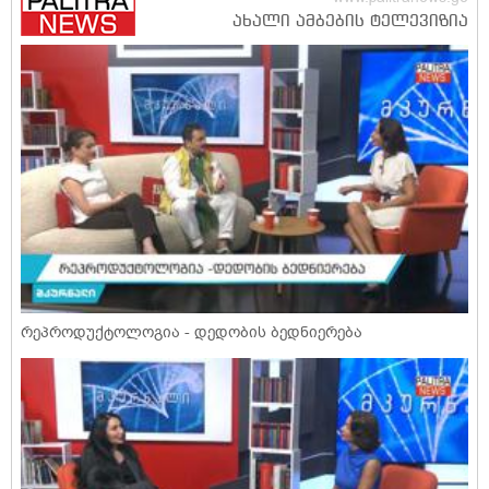
რეპროდუქტოლოგია - დედობის ბედნიერება