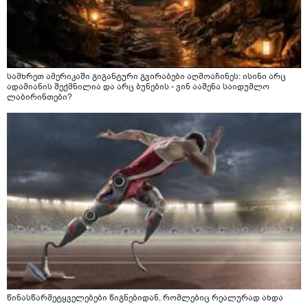
სამხრეთ ამერიკაში გიგანტური გვირაბები აღმოაჩინეს: ისინი არც
ადამიანის შექმნილია და არც ბუნების - ვინ ააშენა საიდუმლო
ლაბირინთები?
წინასწარმეტყველებები წიგნებიდან, რომლებიც რეალურად ახდა