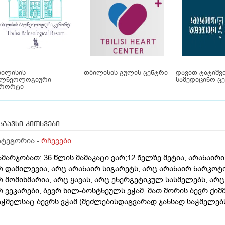
ბილისის
თბილისის გულის ცენტრი
დავით ტატიშვ
ალნეოლოგიური
სამედიცინო ც
ურორტი
სგავსი კითხვები
ატეგორია -
რჩევები
ამარჯობათ; 36 წლის მამაკაცი ვარ;12 წელზე მეტია, არანაი
რ დამილევია, არც არანაირ სიგარეტს, არც არანაირ ნარკოტ
რ მომიხმარია, არც ყავას, არც ენერგეტიკულ სასმელებს, არ
რ ვეკარები, ბევრ ხილ-ბოსტნეულს ვჭამ, მათ შორის ბევრ ქიშმ
აჭმელსაც ბევრს ვჭამ (შეძლებისდაგვარად ჯანსაღ საჭმელებს)
შვიათად ვჭამ, დღეში საშუალოდ 2 ლიტრ წყალს ვსვამ, ხანდა
ყალსაც, ფეხით ბევრს დავდივარ, როცა დრო მაქვს, სხვა ვარჯ