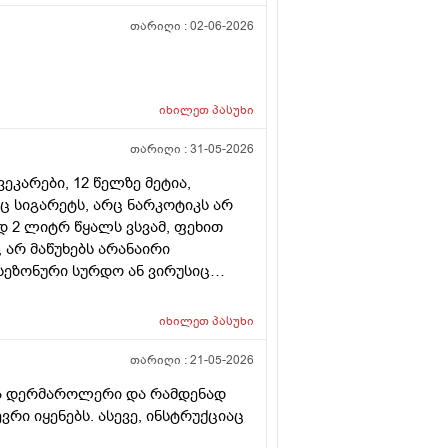
თარიღი :
02-06-2026
იხილეთ
პასუხი
თარიღი :
31-05-2026
ვეკარები, 12 წელზე მეტია,
ც სიგარეტს, არც ნარკოტიკს არ
დ 2 ლიტრ წყალს ვსვამ, ფეხით
 არ მაწუხებს არანაირი
 სეზონური სურდო ან ვირუსიც
ი; იშვიათად, რომ ამ დროს რაიმე
ებით 77 კგ, ჭარბი წონა
იხილეთ
პასუხი
ებია. მაინტერესებს:
ვჭამ, ერთ ჭამაზე ნებისმიერ ხილს
თარიღი :
21-05-2026
, შეიძლება დღის განმავლობაში 2
ლი და დერმაროლერი და რამდენად
ველთვის კარგად ვგრძნობ, თუმცა
რი იყენებს. ასევე, ინსტრუქციაც
ის ხილის ჭამა სასარგებლოა თუ
ეული ძალიან სასარგებლოა, ჯერ