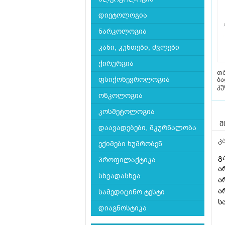
დიეტოლოგია
ნარკოლოგია
კანი, კუნთები, ძვლები
ქირურგია
თ
ფსიქონევროლოგია
ბ
კ
ონკოლოგია
კოსმეტოლოგია
მ
დაავადებები, მკურნალობა
კ
ექიმები ხუმრობენ
გ
პროფილაქტიკა
ა
სხვადასხვა
ა
ა
სამედიცინო ტესტი
ს
დიაგნოსტიკა
ი
წ