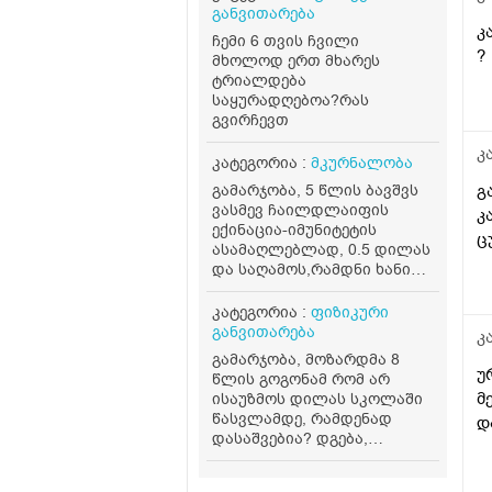
მ
განვითარება
ხ
კ
ჩემი 6 თვის ჩვილი
გ
?
მხოლოდ ერთ მხარეს
კ
ტრიალდება
რ
საყურადღებოა?რას
გვირჩევთ
პ
რ
კ
კატეგორია :
მკურნალობა
გამარჯობა, 5 წლის ბავშვს
გ
ვასმევ ჩაილდლაიფის
კ
ექინაცია-იმუნიტეტის
ც
ასამაღლებლად, 0.5 დილას
და საღამოს,რამდნი ხანი
დავალევინო და რამდენი
დავასვენო? თუ მთელი
კატეგორია :
ფიზიკური
ფლაკონი დაცალოს?
განვითარება
კ
გამარჯობა, მოზარდმა 8
უ
წლის გოგონამ რომ არ
მ
ისაუზმოს დილას სკოლაში
წასვლამდე, რამდენად
დ
დასაშვებია? დგება,
იღვიძებს 8 საათზე,
სკოლაში პირველი კვება