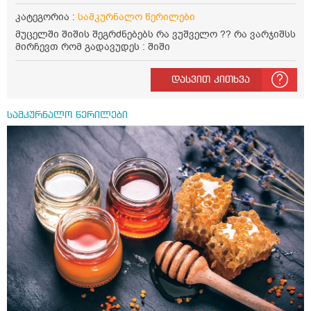
პლასტმასის სახურავით. ექნება თუ არა შენარჩუნებული
სასარგებლო თვისებები და შეიძლება თუ არა მისი
კატეგორია :
სამკურნალო წერილები
მირთმევა? გმადლობთ.
მუცელში შიშის შეგრძნებებს რა ვუშველო ?? რა ვარჯიშსს
მირჩევთ რომ გადავუდეს : შიში
დასვით კითხვა
სამკურნალო წერილები