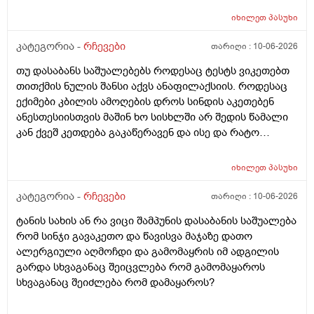
წავიდა არვოცი რავიყიდო როთ დავიბანო.დავიღალე
იხილეთ
პასუხი
ნერვები აღარ მყოფნის.მკრჩოეთ რა სევამედზე კი
მაყროს და მექავება..მ ყან საშინლად გამოშრა ხელები
კატეგორია -
რჩევები
თარიღი :
10-06-2026
სებამედზეც და ამ ტოპიკრემოს გელზეც .ექომთან
თუ დასაბანს საშუალებებს როდესაც ტესტს ვიკეთებთ
არსად და ვერც წავალ
თითქმის ნულის შანსი აქვს ანაფილაქსიის. როდესაც
ექიმები კბილის ამოღების დროს სინდის აკეთებენ
ანესთესიისთვის მაშინ ხო სისხლში არ შედის წამალი
კან ქვეშ კეთდება გაკაწერავენ და ისე და რატო
ეუბნებიან ხოლმე თავბრო ხო არდაგეხვაო? როგორ
ახარო რატომ იკითხებიან თუ ანა ფილოქსიოზე არ
იხილეთ
პასუხი
ფიქრობენ? დათმობად ადგილობრივად შეიძლება
გამონაყარი გაჩნდე რატო არიან მზად ყოფნაში გუშინ
კატეგორია -
რჩევები
თარიღი :
10-06-2026
შეიცვლება თავბრუ დაეხვეწეს და ან კიდევ უარესი
ტანის სახის ან რა ვიცი შამპუნის დასაბანის საშუალება
რატო არ აკეთებენ ამ სინდს ყველგან და რატომ
რომ სინჯი გავაკეთო და წავისვა მაჯაზე დათო
მაინცდამაინც სპეციალურ კლინიკებში რატომ ეს
ალერგიული აღმოჩდი და გამომაყრის იმ ადგილის
შენიათ
გარდა სხვაგანაც შეიცვლება რომ გამომაყაროს
სხვაგანაც შეიძლება რომ დამაყაროს?