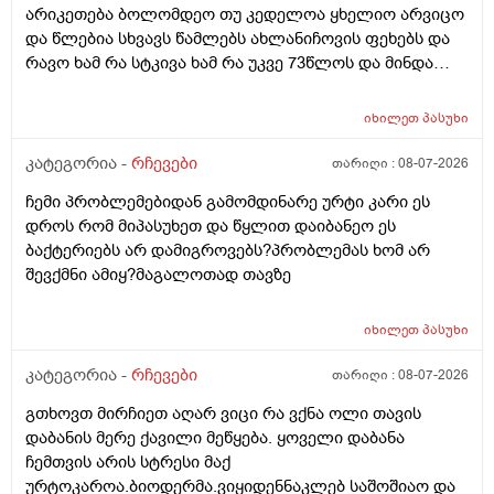
არიკეთება ბოლომდეო თუ კედელოა ყხელიო არვიცო
და წლებია სხვავს წამლებს ახლანიჩოვის ფეხებს და
რავო ხამ რა სტკივა ხამ რა უკვე 73წლოს და მინდა
რომ ყირადღება მივაქციო დ ვიტამინი დავალებინო
და ფულინრომ არჰვაქ ვერანაირად ექიმთან ვერ
იხილეთ
პასუხი
წაიყვან.ჰოდა რომ ხალიან ვცადო და მივაღწიო
შედეგს იბ ის ექიმთან მაომც ჩავიდეს თუ თავის
კატეგორია -
რჩევები
თარიღი :
08-07-2026
ექიმთან ვერა რადგან ძვირო კდება და არგვაქ .ჰოდა
ჩემი პრობლემებიდან გამომდინარე ურტი კარი ეს
იბნის ექიმყან რომ დ ვიტამინი გაიკეთოს და უბნის
დროს რომ მიპასუხეთ და წყლით დაიბანეო ეს
ექიმის დანიშნულებას ვენდო ის ხომ კარდიოლოგი
ბაქტერიებს არ დამიგროვებს?პრობლემას ხომ არ
არაა თან დიდათ რომ ვაკვირდები არაა მცოდნე ამ
შევქმნი ამიყ?მაგალოთად თავზე
მხრივ და ვერ ვენდობი და ხომ არავნებს მამას დ
ვიტამინი თუ დაინიშნა ექიმმა უბნის ექიმმა რამდენად
სარისკოა?მის კარდიოლოგა ვერ დავირეკავ ან
იხილეთ
პასუხი
კატეგორია -
რჩევები
თარიღი :
08-07-2026
გთხოვთ მირჩიეთ აღარ ვიცი რა ვქნა ოლი თავის
დაბანის მერე ქავილი მეწყება. ყოველი დაბანა
ჩემთვის არის სტრესი მაქ
ურტოკაროა.ბიოდერმა.ვიყიდენნაკლებ საშოშიაო და