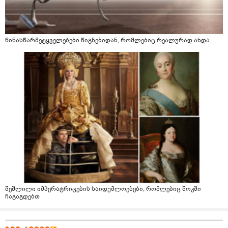
წინასწარმეტყველებები წიგნებიდან, რომლებიც რეალურად ახდა
შეშლილი იმპერატრიცების საიდუმლოებები, რომლებიც შოკში
ჩაგაგდებთ