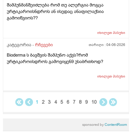
შეჰრძნებას მაძლევს და ასე მგონია ვერანაირი
შამპუნმანშეიძლება რომ თუ ალერგია მოგცა
დამატენოანებელო ვერ მშველოს.პოროს დაბანოს
ურტიკაროისნდროს ან ისედაც ანაფილაქსია
მერე 4ჯერ ვისმევ პატარა პატარა შიალედებში
გამოიწვიოს??
ბიბჩენის დამცავ გვირილოს კრემს პანთენოლოთ რომ
ლანმა ცოტა მაონც სული მოითქვამს ზტრესოა დაბანა
უკბე არადა ჭიჭყიანია ხომ არ ვივლი.ჯერ წულოთ
იხილეთ
პასუხი
დაბანა რა არის და ოსოც ასე ღმომოხდა.ხელებზე და
კატეგორია -
რჩევები
თარიღი :
04-06-2026
ტამზე არვარ ასე.წყლოთაც კი ჩიმი წვაც მაქ აქა ოქ
სახეზე წამოერად.ბუნჩენსაც ბავშობიდან ვხმარობ
Bioderma ს ბავშვის შამპუნო აქვს?რომ
ურტიკაროისდროს გამოვიყენ9 უსაბრთხოდ?
იხილეთ
პასუხი
1
2
3
4
5
6
7
8
9
10
sponsored by
ContentRoom