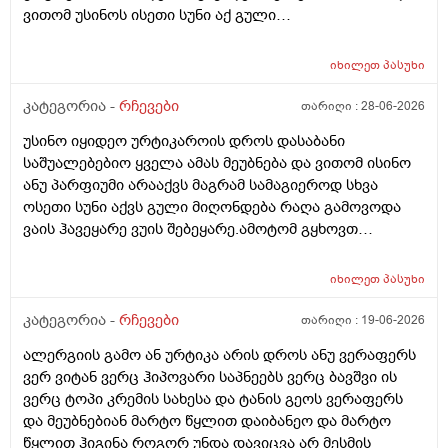
ვითომ უსინოს ისეთი სუნი აქ გული
მიღონდება.ლეპეტიტოც ვიხმარე ბაბეს ექსტრა
დამატენიანებელი შამპუნიც მაგრამ ყველაფერზე
იხილეთ
პასუხი
ქავილი მეწყება დაბანიდან მეორე დღეს.აღარ
შემიხლია ვიტანკები.რამე მირჩიეთ დამპუნი რა რომ
კატეგორია -
რჩევები
თარიღი :
28-06-2026
სუნიც ქონდეს ცოტა ნორმალურო და არ
უსინო იყიდეო ურტიკაროის დროს დასაბანი
ამექავოს.ბიბხიანოს შამპუნი რომ ვიყიდო ბაბეზ3
საშუალებებიო ყველა ამას მეუბნება და ვითომ ისინო
უარესი ხომ არარის?მხოლპდ ბიბცოანის საპობს იტანს
ანუ პარფიუმი არააქვს მაგრამ სამაგიეროდ სხვა
ტანოს კანი მაგრამ შამპუნი აოხმაროა და ასე მგონია
ოსეთი სუნი აქვს გული მიღონდება რაღა გამოვოდა
ბაბე იფრო ნახია და თუ ბაბე მახლევს ქავილს ბიბჩენი
ვაის ჰავეყარე ვუის შებეყარე.ამოტომ გყხოვთ
იგრო მომცემს?სავატაუდოთ სიმშრალისგან მექავება
მომწერეთ მე ახლა ვხმარობ ბაბეა ექსტრა
რადგან დაბანის მეორე დღეს მეწყება ქავილი.ან თუ
დამატენიანებელ შამპუნს თაფლით რომ აროს იმას და
ბინჩენი უკეთესია რონელი?სხვადასხვა აქვს ბუბჩენს
იხილეთ
პასუხი
მაგას იფრო რბილი დამცოტა სილფატი აქვს თუ
ბუბჩენის შამპუნი რომ ვიყიდო იმად?
კატეგორია -
რჩევები
თარიღი :
19-06-2026
ალერგიის გამო ან ურტიკა არის დროს ანუ ვერაფერს
ვერ ვიტან ვერც ჰიპოვარი საპნეებს ვერც ბავშვი ის
ვერც ტოპი კრემის სახესა და ტანის გეოს ვერაფერს
და მეუბნებიან მარტო წყლით დაიბანეო და მარტო
წყლით ჰიგინა როგორ უნდა დავიცვა არ მესმის