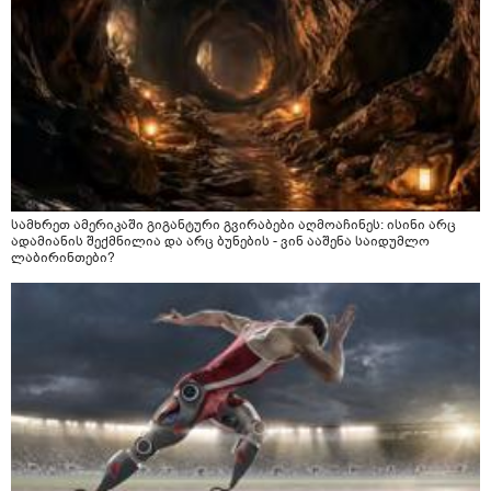
სამხრეთ ამერიკაში გიგანტური გვირაბები აღმოაჩინეს: ისინი არც
ადამიანის შექმნილია და არც ბუნების - ვინ ააშენა საიდუმლო
ლაბირინთები?