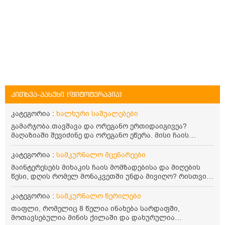
კითხვა-პასუხი (ფიტოტერაპია)
კატეგორია :
ხალხური საშუალებები
გამარჯობა.თავშავა და ორეგანო ერთიდაიგივეა?
მაღაზიაში შევიძინე და ორეგანო ეწერა. მისი ჩაის
დალევის წესი მაინტერესებს.რისთვის არის კარგი?
წავიკითხე რომ: 1 ჭიქა თბილ წყალში ჩავყაროთ 1 ჩაის
კატეგორია :
სამკურნალო მცენარეები
კოვზი დაქუცმაცებული და გამხმარი ორეგანო და
მაინტერესებს მიხაკის ჩაის მომზადებისა და მიღების
გავაჩეროთ 10-15 წუთი, მივიღოთო ჭამიდან 1-2 საათში.
წესი, დღის რომელ მონაკვეთში უნდა მივიღო? რისთვის
მიზანი: ანტიოქსიდანტური და ანთების საწინააღმდეგო
არის სასარგებლო და უკუჩვენება თუ აქვს
თვისება. სწორია ეს ინფორმაცია? უკუჩვენება რა აქვს
კატეგორია :
სამკურნალო წერილები
და ბრონქულ ასთმას თუ შველის ორეგანოს ჩაი?
თაფლი, რომელიც 8 წელია ინახება სარდაფში,
მოთავსებულია მინის ქილაში და დახურულია