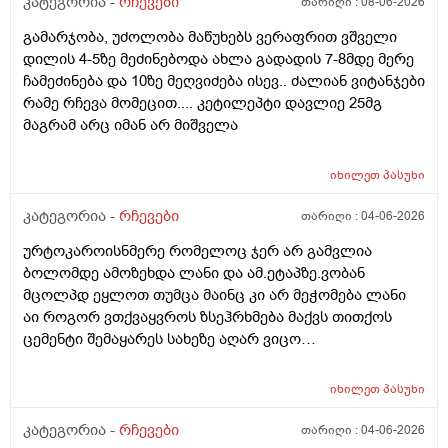
კატეგორია -
რჩევები
თარიღი :
08-06-2026
ამხელა.ფასო მიბეცო წვალებით და ვერ ვბედავ
გამარჯობა, უძოლობა მაწუხებს ვერაფრით ვშველი
ცუდათ ვხდებინშოშოსგან მარტო მაშინებს ეს
დილის 4-5ზე მეძინებოდა ახლა გადადის 7-8მდე მერე
ონტელექტოც ანაფილაქსიას ახსენებს სულ დამამე
ჩამეძინება და 10ზე მეღვიძება ისევ.. ძალიან ვიტანჯები
როზა
რამე რჩევა მომეცით.... კეტილეპტი დავლიე 25მგ
მაგრამ არც იმან არ მიშველა
იხილეთ
პასუხი
კატეგორია -
რჩევები
თარიღი :
04-06-2026
ურტოკაროისნმერე რომელოც ჯერ არ გამვლია
ბოლომდე ამოზეხდა ლანი და ამ.ეტაპზე.ვობან
მცოლპდ ეყლოთ თუმცა მაინც კი არ მეჭომება ლანი
აი როგორ ვთქვაყვროს ზსეჰრხმება მაქვს თითქოს
ცემენტი შემაყარეს სახეზე აღარ ვიცო
რავქნა.დავიღალე ამდენ ექსპერომენტებშო და
წვალებაშო..სულ ბავშობიდან დღემდე ალისა საპონს
იხილეთ
პასუხი
ბხმარობდო მშვენივრად და რაც სირბელო გაამძაფრწ
2036წელს.ვეღარ ბხმღობ.მცპლპდნეყალოც კი ესეთ
კატეგორია -
რჩევები
თარიღი :
04-06-2026