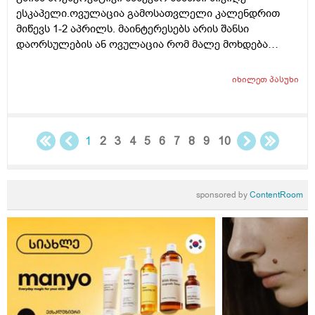
ესკაპელი.ოვულაცია გამოსათვლელი კალენდრით
მიწევს 1-2 აპრილს. მაინტერესებს არის შანსი
დაორსულების ან ოვულაცია რომ მალე მოხდება
ჰქონდა წამლის დალევას აზრი?ამასთან შერეულ
კვებაზე მყავს ბავშვი ხშირდ ვერ ვთავაზობ და იქნებ
იხილეთ
პასუხი
ძუძუთი კვებაც დაეხმაროს არ ჩასახვას.მადლობა.
1
2
3
4
5
6
7
8
9
10
sponsored by
ContentRoom