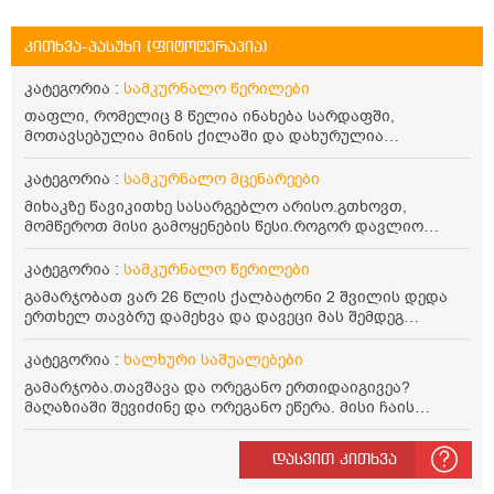
კითხვა-პასუხი (ფიტოტერაპია)
კატეგორია :
სამკურნალო წერილები
თაფლი, რომელიც 8 წელია ინახება სარდაფში,
მოთავსებულია მინის ქილაში და დახურულია
პლასტმასის სახურავით. ექნება თუ არა შენარჩუნებული
სასარგებლო თვისებები და შეიძლება თუ არა მისი
კატეგორია :
სამკურნალო მცენარეები
მირთმევა? გმადლობთ.
მიხაკზე წავიკითხე სასარგებლო არისო.გთხოვთ,
მომწეროთ მისი გამოყენების წესი.როგორ დავლიო
მიხაკის ჩაი. ასევე მაინტერესებს ლეიკოციტები მაქვს
ოდნავ დაბალი და წავიკითხე ლეიკოციტების დონეს
კატეგორია :
სამკურნალო წერილები
მაღლა წევსო და ასეა?
გამარჯობათ ვარ 26 წლის ქალბატონი 2 შვილის დედა
ერთხელ თავბრუ დამეხვა და დავეცი მას შემდეგ
დამეწყო შიშები ვეღარ გავდიოდი გარეთ რადგან ისევ
ასე ცუდად არ გავხდარიყავი ყურის ანთება მქონდა
კატეგორია :
ხალხური საშუალებები
მაშინ როგორც გაირკვა მას შემსეგ გავიდა 1 წელზე
გამარჯობა.თავშავა და ორეგანო ერთიდაიგივეა?
მეტინდა კიდე მეხვევა თავბრუ გარეთ გასვილისას
მაღაზიაში შევიძინე და ორეგანო ეწერა. მისი ჩაის
სახლში კარგად ვარ როცა ახსენებენ გარეთ წაავალა
დალევის წესი მაინტერესებს.რისთვის არის კარგი?
სმაგაზეხ კი ცუდად ვხდებოდი ეხლა როგორმე გავდივარ
წავიკითხე რომ: 1 ჭიქა თბილ წყალში ჩავყაროთ 1 ჩაის
ბაღში ჯოხში ზოგჯერ მაქვს შეგრძნება მიწა მეცლება
დასვით კითხვა
კოვზი დაქუცმაცებული და გამხმარი ორეგანო და
ფეხებიდან და ჯოხზე უნდა დავეყრდნო აუცილებლად
გავაჩეროთ 10-15 წუთი, მივიღოთო ჭამიდან 1-2 საათში.