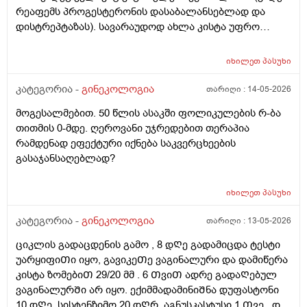
რეაფემს პროგესტერონის დასაბალანსებლად და
დისტრეპტაზას). სავარაუდოდ ახლა კისტა უფრო
შემცირებული უნდა იყოს. (2 კვირაში მაქვს ექიმთან
ვიზიტი) მსურს აპარატული მასაჟის - ენდოსფერო
იხილეთ
პასუხი
თერაპიის ჩატარება, რომელიც მთელ სხეულზე
კეთდება და ვიბრაციის მეშვეობით აუმჯობესებს
კატეგორია -
გინეკოლოგია
თარიღი :
14-05-2026
სისხლის მიმოქცევასა და ლიმფოდრენაჟს.
მოგესალმებით. 50 წლის ასაკში ფოლიკულების რ-ბა
მაინტერესებს, მუცლის არეზე დასაშვებია ეს
თითმის 0-მდე. ღეროვანი უჯრედებით თერაპია
პროცედურა?
რამდენად ეფექტური იქნება საკვერცხეების
გასაჯანსაღებლად?
იხილეთ
პასუხი
კატეგორია -
გინეკოლოგია
თარიღი :
13-05-2026
ციკლის გადაცდენის გამო , 8 დᲦე გადამიცდა ტესტი
უარყიფიᲗი იყო, გავიკეᲗე ვაგინალური და დამიწერა
კისტა ზომებიᲗ 29/20 მმ . 6 ᲗვიᲗ ადრე გადაᲦებულ
ვაგინალურᲨი არ იყო. ექიმმადამინიᲨნა დუფასტონი
10 დᲦე, სისტენზიმო 20 დᲦრ, აგნუსკასტუსი 1 Თვე , და