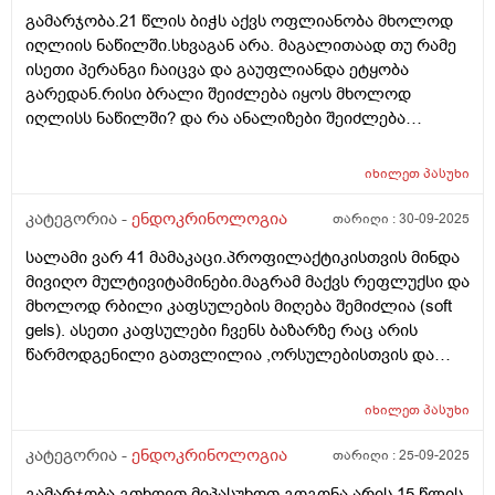
გამარჯობა.21 წლის ბიჭს აქვს ოფლიანობა მხოლოდ
იღლიის ნაწილში.სხვაგან არა. მაგალითაად თუ რამე
ისეთი პერანგი ჩაიცვა და გაუფლიანდა ეტყობა
გარედან.რისი ბრალი შეიძლება იყოს მხოლოდ
იღლისს ნაწილში? და რა ანალიზები შეიძლება
გაკეთდეს?
იხილეთ
პასუხი
კატეგორია -
ენდოკრინოლოგია
თარიღი :
30-09-2025
სალამი ვარ 41 მამაკაცი.პროფილაქტიკისთვის მინდა
მივიღო მულტივიტამინები.მაგრამ მაქვს რეფლუქსი და
მხოლოდ რბილი კაფსულების მიღება შემიძლია (soft
gels). ასეთი კაფსულები ჩვენს ბაზარზე რაც არის
წარმოდგენილი გათვლილია ,ორსულებისთვის და
ხასიათდება რკინის მაღალი შემცველობით(ჩემზე
კარგად მოგეხსენებათ რატომაც) ყველაზე დაბალი
იხილეთ
პასუხი
შემცველობა რაც ვნახე,კაფსულა შეიცავს 17 მგ.
რკინას. თუ შემიძლია მივიღო ასეთი
კატეგორია -
ენდოკრინოლოგია
თარიღი :
25-09-2025
კაფსულა,რამდენიმე თვე ან მეტი.იქნებ კვირაში
გამარჯობა.გთხოვთ მიპასუხოთ.გოგონა არის 15 წლის,