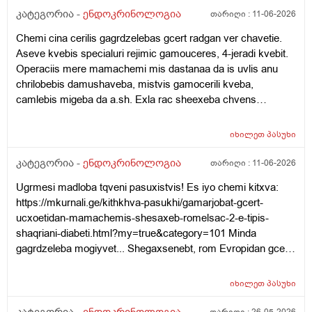
კატეგორია -
ენდოკრინოლოგია
თარიღი :
11-06-2026
Chemi cina cerilis gagrdzelebas gcert radgan ver chavetie.
Aseve kvebis specialuri rejimic gamouceres, 4-jeradi kvebit.
Operaciis mere mamachemi mis dastanaa da is uvlis anu
chrilobebis damushaveba, mistvis gamocerili kveba,
camlebis migeba da a.sh. Exla rac sheexeba chvens
kitxvebs... Rasac qvia shokshi vart, eseti ram rom moxda
saertod da tan tviton mamachemi qristiani adamiania da
იხილეთ
პასუხი
gvikvirs ram gamoicvia aseti sashineli nabijis gadadgma?!
Cota dadzabuli urtiertoba ki qonda dedachemtan bolo dros
კატეგორია -
ენდოკრინოლოგია
თარიღი :
11-06-2026
magram mere isev daicyes laparaki da icoda, rom
Ugrmesi madloba tqveni pasuxistvis! Es iyo chemi kitxva:
apirebdnen Tbilisshi chasvlas dzalian male. Zogadad es bolo
https://mkurnali.ge/kithkhva-pasukhi/gamarjobat-gcert-
clebia, ragac ver vcnobt mamachems anu dzalian shecvlilia
ucxoetidan-mamachemis-shesaxeb-romelsac-2-e-tipis-
da yvelapers negatiurad uyurebs! Tan cota pulis problemebic
shaqriani-diabeti.html?my=true&category=101 Minda
daemata da dzalian gagizianebuli, agresiuli iyo xolme, sul cola
gagrdzeleba mogiyvet... Shegaxsenebt, rom Evropidan gcert
undoda da ar midioda eqimtan! Chvenc vatyobdit, rom
mamachemis shesaxeb, romelic amjamad Tbilisshia da 2-e
depresia qonda magram dzalit xo ver caviyvandit eqimtan?
tipis shaqriani diabeti aqvs da aseve chriloba pexze. Im dges
Tviton mis mamas anu babuachemsac diabeti qonda da
იხილეთ
პასუხი
imdenad sheacuxa tavbrusxvevam, rom sascraposhi yopila
rogorc vicit, pexis titze gartuleba qonda da vpiqrobt, magisic
da iq 2 camali gamouceres tavbrusxvevis cinaagmdeg.