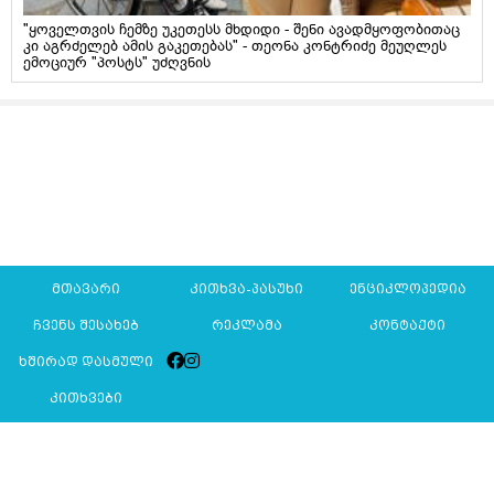
"ყოველთვის ჩემზე უკეთესს მხდიდი - შენი ავადმყოფობითაც
კი აგრძელებ ამის გაკეთებას" - თეონა კონტრიძე მეუღლეს
ემოციურ "პოსტს" უძღვნის
მთავარი
კითხვა-პასუხი
ენციკლოპედია
ჩვენს შესახებ
რეკლამა
კონტაქტი
ხშირად დასმული
კითხვები
Mkurnali.ge © 2016 ყველა უფლება დაცულია
მასალების გადაბეჭდვა/რეპროდუცირება აკრძალულია,
იხილეთ
მასალის გამოყენების პირობები