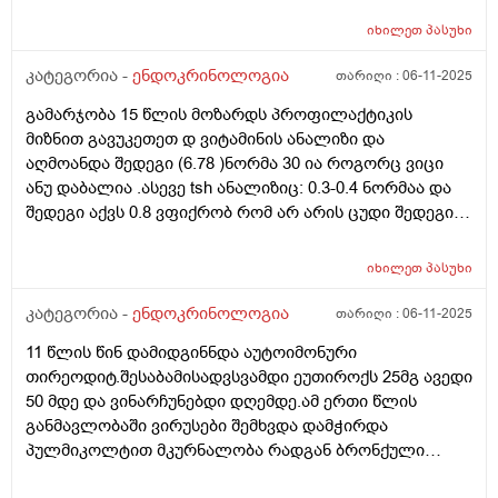
ზომით: 2x4 მმ (EU-TIRADS 5).) კითხვაა ასეთი. ცხიმიანი
იხილეთ
პასუხი
და აკნესკენ მიდრეკილი კანის გამო. დიდი
ხანი,წლებია ვსარგებლობ სოლარიუმით,კვირაში
კატეგორია -
ენდოკრინოლოგია
თარიღი :
06-11-2025
ერთხელ 10 წუთი,რაც ჩემს კანს შველის საკმაოდ(,ვიცი
გამარჯობა 15 წლის მოზარდს პროფილაქტიკის
კარგად სოლარიუმის მომაკვიდენებელი მხარეები) . ეს
მიზნით გავუკეთეთ დ ვიტამინის ანალიზი და
კვანძი სოლარიუმის სხივებს ხომ არ შეეძლო
აღმოანდა შედეგი (6.78 )ნორმა 30 ია როგორც ვიცი
გამოეწვია და ამჟამად,ამ კვანძის ფონზე შეიძლება
ანუ დაბალია .ასევე tsh ანალიზიც: 0.3-0.4 ნორმაა და
კიდევ სოლარიუმით სარგებლობა? მადლობა დიდი
შედეგი აქვს 0.8 ვფიქრობ რომ არ არის ცუდი შედეგი
და შესაძლოა დ ვიტამინის ასეთმა დაბალმა
მაჩვენებელმა tsh ეს შედეგი შეცვალოს თუ არ მიიღო
იხილეთ
პასუხი
დ ვიტამინი? ამათ შორის არის კავშირი? მადლობა
კატეგორია -
ენდოკრინოლოგია
თარიღი :
06-11-2025
11 წლის წინ დამიდგინნდა აუტოიმონური
თირეოდიტ.შესაბამისადვსვამდი ეუთიროქს 25მგ ავედი
50 მდე და ვინარჩუნებდი დღემდე.ამ ერთი წლის
განმავლობაში ვირუსები შემხვდა დამჭირდა
პულმიკოლტით მკურნალობა რადგან ბრონქული
სპაზმები და ასთმური შეტევებო მქონდა,ასევე ბევრი