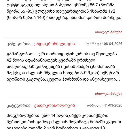
ტესტი გავიკეთე ასეთი პასუხია: უზმოზე 85.7 (ნორმა
წეირა 55 -95) გლუკოზა დატვირთვიდან 1საათში 172
(ნორმა წერია 140) რამდენად საშიშია და რას მირჩევთ
იხილეთ
პასუხი
კატეგორია -
ენდოკრინოლოგია
თარიღი :
08-04-2026
გამარჯობათ.... ქრ.თიროიდიტის დროს თუ შეიძლება
42 წლის ადამიანისთვის კვირაში ერთხელ
სოლარიუმის გამოყენება ( კანის ჰიპერ ცხიმიანობა
მაქვს და ძალიან მშველის სხივები 8-9 წუთი).იქნებ არ
იქონიოს გავლენა, ყველა ჰორმონი და ანტისხეული
წესრიგშია ფარისებრის. თავიდან არატოქსიკური
ჩიყვი იყო ,სამ თვიანმა მკურნალობამ კარგად იმუშავა(
იხილეთ
პასუხი
მიოინოზიტოლი+ Sl და ფერმენტები) ეხლა
მცენარეული დანამატებით და ფერმენტებით
კატეგორია -
ენდოკრინოლოგია
თარიღი :
11-03-2026
ვაგრძელებ მკურნალობას, ჩემ ენდიკრინოლოგს ვერ
მოგესალმებით. ვარ 44 წლის,მაქვს კლიმაქსური
შევბედე სოლარიუმზე საუბარი... ეს თვეებია არ
პერიოდი რის გამოც ძალიან მოვიმატე წონაში.კვებით
მისარგებლია,კანი საშინელ დღეში მაქვს,გამონაყრის
ვიკვებები დღეში 2 ჯერ ზომიერად.გავაკეთე 18