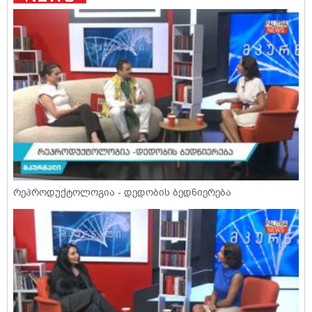
რეპროდუქტოლოგია - დედობის ბედნიერება