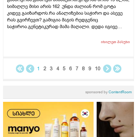
რამდენჯერმე,ხანგძლივად ან რა სქემას მირჩევთ
სიმაღლე მისი არის 162 .უნდა ძალიან რომ ცოტა
რკინა რომ არ დამიგროვდეს. ჰემოგლობინი მაქვს
კიდევ გაიზარდოს.რა ანალიზებია საჭირო და ასევე
ანალიზით 161 (120-160 ნორმ). ფერიტინი,ჰემატოკრიტი
რას გვირჩევთ? გამიგია მაჯის რედგენიც
და მთლიანად სისხლის ანალიზი ნორმაში მაქვს.
საჭიროა.გენეტიკურად მამა მაღალი. დედა იგივე
სიმაღლის 162 სმ.მოხრაც ახასიათებს რადგან აქვს
პლასკასტოპიაც.რომ მომწეროთ რა გამოკვლრვებია
იხილეთ
პასუხი
კონკრეტულად ამ პრობლემისთვის? სტატურანზე რას
იტყვით ?
1
2
3
4
5
6
7
8
9
10
sponsored by
ContentRoom