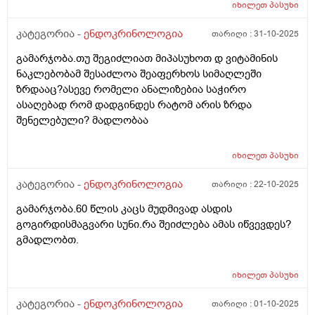
სტრესი და ნერვიიულობაც შემხვდა.ავიღე ანალიზები
იხილეთ
პასუხი
და თსჩ 0.3-0. 4 რომ ნორმაა რომ წერია მე მაქვს ეხლა
6.ასევე დაბალი მაქვს რკინა ფერიტინი მომატებული
კატეგორია -
ენდოკრინოლოგია
თარიღი :
31-10-2025
მაქვს იმუნოგლობობულის ანალიზი და შესაძლოა ამ
გამარჯობა.თუ შეგიძლიათ მიპასუხოთ დ ვიტამინის
ნახ წელიწადში ამის ფონზე მქონდეს 6? გადავიმეორო
ნაკლებობამ შესაძლოა შეაფერხოს სიმაღლეში
3 თვეში ისევ რადგან სხვა წამლების ფონზე შესაძლოა
ზრდააც?ასევე რომელი ანალიზებია საჭირო
განვითარდა ეს შედეგი? ან ზოგჯერ ვფიქრობ თავიდან
ასაღებად რომ დადგინდეს რატომ არის ზრდა
ხომ არ ჩავიტარო ენდოკრინოლოგია სახელ
შენელებული? მადლობაა
დაფინანსებით იქნებ სულ აღარ არის საჭირო რაც 10
წლის წინ მქონდა , რადგან ეხლა რომ ვაჩვენებ
პირველ ანალიზ ზოგი მეუბნება არ იყო საჭირო
იხილეთ
პასუხი
ჰორმონიო. თქვენი რჩევა რა იქნება?
კატეგორია -
ენდოკრინოლოგია
თარიღი :
22-10-2025
გამარჯობა.60 წლის კაცს მუდმივად ასდის
გოგირდისმაგვარი სუნი.რა შეიძლება ამას იწვევდეს?
გმადლობთ.
იხილეთ
პასუხი
კატეგორია -
ენდოკრინოლოგია
თარიღი :
01-10-2025