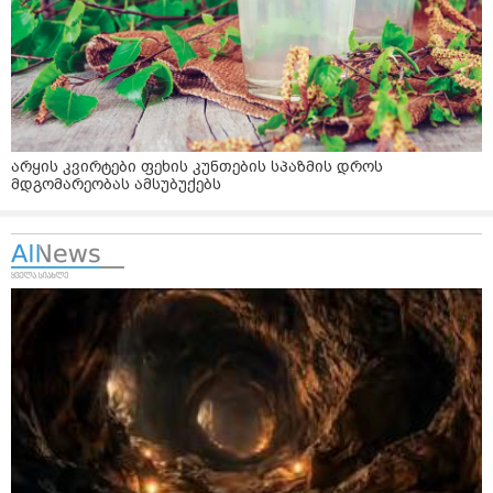
არყის კვირტები ფეხის კუნთების სპაზმის დროს
მდგომარეობას ამსუბუქებს