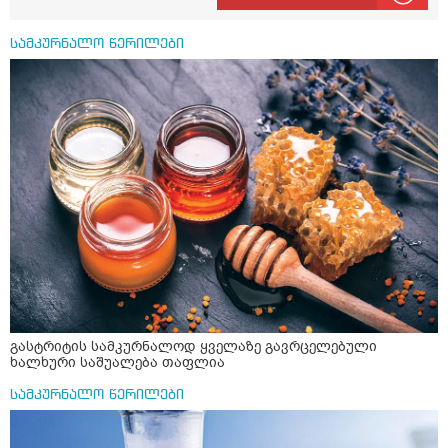
უნდა მივიღოთო ცხიმთან და შავ პილპილთან ერთად
ეფექტურობის მიზნით. 1) პირველი ვარიანტი არის ჩაი:
სამკურნალო წერილები
როგორ მივიღო კურკუმას ჩაი? უზმოზე,ჭამამდე თუ ჭამის
შემდეგ? თბილი წყალი უნდა დავასხათ თუ მდუღარე?
წავიკითხე რომ კურკუმას თუ დავასხამთ მდუღარე
წყალს, ის დაკარგავსო სასარგებლო თვისებებს, ასევე
წავიკითხე რომ თუ არ ადუღდა კურკუმა წყალში, მაშინ
შეიცავო დიდი ოდენობით ოქსალატებს და თირკმელში
გააჩენსო კენჭებს. ზუსტად ვერ გავიგე როგორ
მოვამზადო უსაფრთხოდ. 2) მეორე ვარიანტი
მაინტერესებს რძესთან ერთად მიღება: რძეში ჩავყარო
ერთი სუფრის კოვზის მეოთხედი ფხვნილი კურკუმა და
ჩავყარო ცოტა შავი პილპილი და ავადუღო თუ ჯერ რძე
ავადუღო, ცოტა გათბეს და მერე ჩავყარო კურკუმა? და
საღამოს ვახშამზე რომ მივიღო თუ შეიძლება? P.S მიზანი
არის ანთების საწინააღმდეგო,ანტიოქსიდანტური და
დამამშვიდებელი( მშვიდი ძილისთვის)
გასტრიტის სამკურნალოდ ყველაზე გავრცელებული
ხალხური საშუალება თაფლია
სამკურნალო წერილები