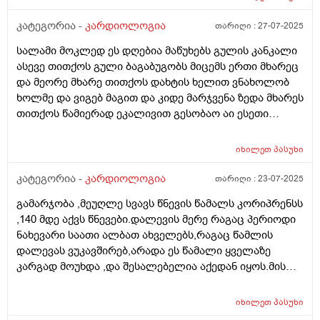
კატეგორია -
კარდიოლოგია
თარიღი :
27-07-2025
სალამი მოკლედ ეს დღებია მაწუხებს გულის კანკალი
ასევე თითქოს გული ბაგაბუგობს მიცემს ერთი მხარეც
და მეორე მხარე თითქოს დახტის ხელით ვნახოლობ
ხოლმე და ვიგებ მაგით და კიდე მარჯვენა ზედა მხარეს
თითქოს წამიერად ეკალივით გესობაო აი ესეთი
შეგრძნებები მაქვს რააა ,,, და ვშიშობ და ემოცია
ფონზე უფრო ვიძაბებიიი და უფრო მიღმავდება გულს
იხილეთ
პასუხი
რაც შეხება ყველაფერი გამოკვლეული მაქვს
ჰოლტერიც კიი ოღონდ ეს 3 4 თვის წინ და ეხა ვშიშობ
კატეგორია -
კარდიოლოგია
თარიღი :
23-07-2025
რა)) მაშინ სუფთა ვიყავი ყველაფერში მხოლოდ
გამარჯობა ,მეუღლე სვავს წნევის წამალს კორიპრენსს
ტახიკარდია ია მითხრეს ისიც ემოცია ფონზე ექიმის
,140 მდე აქვს წნევები.დალევის მერე რაგაც პერიოდი
თქმით რავიცი იქნება რჩევა მომცეთ ექიმთან ჯერ
ნახევარი საათი ალბათ ახველებს,რაგაც წამლის
ვერმივდივარ
დალევას ვუკავშირებ,არადა ეს წამალი ყველაზე
კარგად მოუხდა ,და შესალებელია აქედან იყოს.მის
ექიმი შვებულებაშია და ტელეფინიც გამორთული აქვს
რომ ვკითხო
იხილეთ
პასუხი