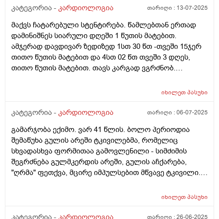
კატეგორია -
კარდიოლოგია
თარიღი :
13-07-2025
მაქვს ჩატარებული სტენტირება. წამლებთან ერთად
დამინიშნეს სიარული დღეში 1 წუთის მატებით.
ამჯერად დავდივარ ზედიზედ 1სთ 30 წთ -თვეში 15ჯერ
თითო წუთის მატებით და 4სთ 02 წთ თვეში 3 დღეს,
თითო წუთის მატებით. თავს კარგად ვგრძნობ.
რეკომენდაცია?
იხილეთ
პასუხი
კატეგორია -
კარდიოლოგია
თარიღი :
06-07-2025
გამარჯობა ექიმო. ვარ 41 წლის. ბოლო პერიოდია
შემაწუხა გულის არეში ტკივილებმა, რომელიც
სხვადასხვა ფორმითაა გამოვლენილი - სიმძიმის
შეგრძნება გულმკერდის არეში, გულის აჩქარება,
"ღრმა" ფეთქვა, მცირე იმპულსებით მწვავე ტკივილი.
ამასთან, როცა ველოსიპედით მივდივარ, ხშირად
მიბუჟდება მარცხენა ხელი. ასევე, მიჭირს მარცხენა
იხილეთ
პასუხი
მხარეს წოლა. რამდენად საშიშია ეგ სიმპტომები და
რითი შეიძლება იყოს გამოწვეული. ისე, ამ ბოლო
კატეგორია -
კარდიოლოგია
თარიღი :
26-06-2025