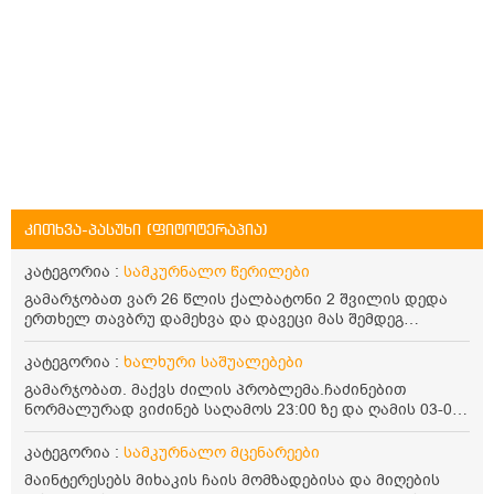
კითხვა-პასუხი (ფიტოტერაპია)
კატეგორია :
სამკურნალო წერილები
გამარჯობათ ვარ 26 წლის ქალბატონი 2 შვილის დედა
ერთხელ თავბრუ დამეხვა და დავეცი მას შემდეგ
დამეწყო შიშები ვეღარ გავდიოდი გარეთ რადგან ისევ
ასე ცუდად არ გავხდარიყავი ყურის ანთება მქონდა
კატეგორია :
ხალხური საშუალებები
მაშინ როგორც გაირკვა მას შემსეგ გავიდა 1 წელზე
გამარჯობათ. მაქვს ძილის პრობლემა.ჩაძინებით
მეტინდა კიდე მეხვევა თავბრუ გარეთ გასვილისას
ნორმალურად ვიძინებ საღამოს 23:00 ზე და ღამის 03-00
სახლში კარგად ვარ როცა ახსენებენ გარეთ წაავალა
ან 04:00 საათზე მეღვიძება და მერე ვერ ვიძინებ
სმაგაზეხ კი ცუდად ვხდებოდი ეხლა როგორმე გავდივარ
ვერაფრით.რამე ხალხური საშუალება თუ არის ამ
კატეგორია :
სამკურნალო მცენარეები
ბაღში ჯოხში ზოგჯერ მაქვს შეგრძნება მიწა მეცლება
პრობლემის მოსაგვარებლად
ფეხებიდან და ჯოხზე უნდა დავეყრდნო აუცილებლად
მაინტერესებს მიხაკის ჩაის მომზადებისა და მიღების