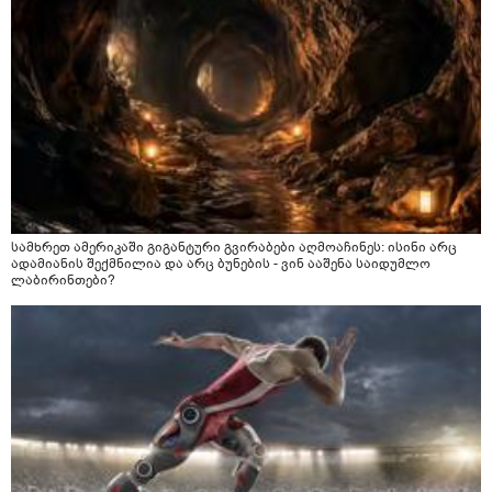
სამხრეთ ამერიკაში გიგანტური გვირაბები აღმოაჩინეს: ისინი არც
ადამიანის შექმნილია და არც ბუნების - ვინ ააშენა საიდუმლო
ლაბირინთები?