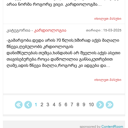
არაა ნორმა როგორც ვიცი. კარდიოლოგმა
დასკვნაშAიც და ისედაც არაფერი არ გჭირსო და
რატომ? მე ვიცი რომ სერიზული დარღვევა? რამდენად
იხილეთ
პასუხი
საშიშია? საკმად შევშინდი როცა გადავამოწმე
კატეგორია -
კარდიოლოგია
თარიღი :
15-03-2025
-გამარჯობა.დედა არის 70 წლის,ხშირად აქვს მაღალი
წნევა,ღებულობს კრდიოლოგის
დანიშნულებას.თუმცა,ხანდახან არ შველის.აქვს ასეთი
თავისებურება.როცა დაწოლილია განსაკუთრებით
ღამე,ადის წნევა მაღლა,როგორც კი ადგება და
დაიწყებს საქმის კეთებას,წნევა თავისით,წამლის
გარეშე ჩამოდის ქვემოთ? ეს რას უნდა ნიშნავდეს,?
იხილეთ
პასუხი
იქნებ ამიხსნათ..მადლობა
1
2
3
4
5
6
7
8
9
10
sponsored by
ContentRoom