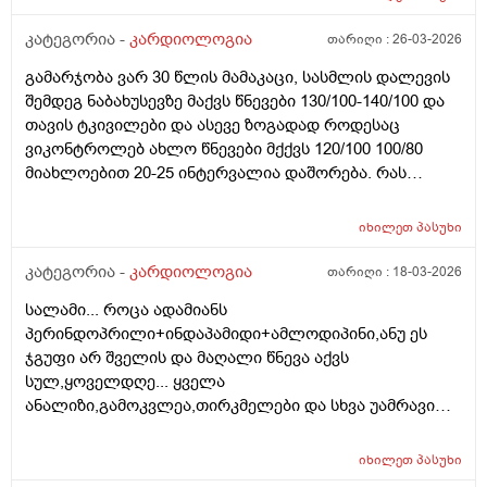
ნორმა 1.1 - 1.4 ამ კალიუმის და კალციუმის
ნაკლებობამ შესაძლებელია გამოეწვია მსგავსი
კატეგორია -
კარდიოლოგია
თარიღი :
26-03-2026
სიმპტომები ? ან რას მირჩევთ ტუჩის ოდნავი გაბრუება
გამარჯობა ვარ 30 წლის მამაკაცი, სასმლის დალევის
ისევ მაქვს
შემდეგ ნაბახუსევზე მაქვს წნევები 130/100-140/100 და
თავის ტკივილები და ასევე ზოგადად როდესაც
ვიკონტროლებ ახლო წნევები მქქვს 120/100 100/80
მიახლოებით 20-25 ინტერვალია დაშორება. რას
მირჩევთ როგორ მოვიქცე?
იხილეთ
პასუხი
კატეგორია -
კარდიოლოგია
თარიღი :
18-03-2026
სალამი... როცა ადამიანს
პერინდოპრილი+ინდაპამიდი+ამლოდიპინი,ანუ ეს
ჯგუფი არ შველის და მაღალი წნევა აქვს
სულ,ყოველდღე... ყველა
ანალიზი,გამოკვლეა,თირკმელები და სხვა უამრავი
რამ წესრიგში აქვს და არის 42 წლის... არსებობს
მომიჯნავე სხვა წნევის დამარეგულირებლების
იხილეთ
პასუხი
ჯგუფი,რომელმაც შეიძლება იმოქმედოს პაციენტზე?