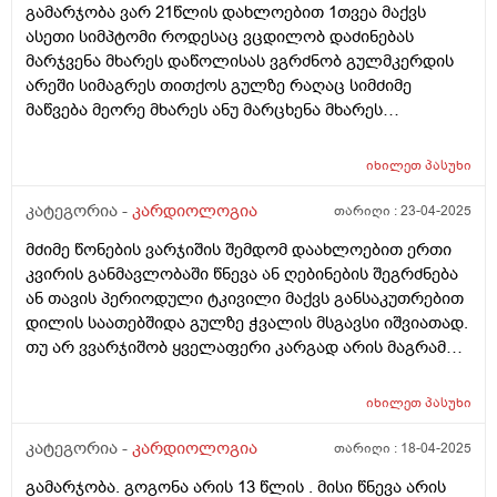
გამარჯობა ვარ 21წლის დახლოებით 1თვეა მაქვს
ასეთი სიმპტომი როდესაც ვცდილობ დაძინებას
მარჯვენა მხარეს დაწოლისას ვგრძნობ გულმკერდის
არეში სიმაგრეს თითქოს გულზე რაღაც სიმძიმე
მაწვება მეორე მხარეს ანუ მარცხენა მხარეს
გადატრიალების დროსაც ასე მომდის ამიტომ
იძულებული ვარ დავწვე გულმკერდის მხარეს რადგან
იხილეთ
პასუხი
დისკომფორტი არ მაძლევს უფლებას დავიძინო
მაინტერესებს რისგან შეიძლება იყოს გამოწვეული?
კატეგორია -
კარდიოლოგია
თარიღი :
23-04-2025
მძიმე წონების ვარჯიშის შემდომ დაახლოებით ერთი
კვირის განმავლობაში წნევა ან ღებინების შეგრძნება
ან თავის პერიოდული ტკივილი მაქვს განსაკუთრებით
დილის საათებშიდა გულზე ჭვალის მსგავსი იშვიათად.
თუ არ ვვარჯიშობ ყველაფერი კარგად არის მაგრამ
პატარა წონებზეც მემართება უკვე ასე. ემერტე
ჩატარებული მაქვს და არაფერი არცგამოიკვეთა
იხილეთ
პასუხი
თავზე არც გასტროენტეროლოგის პაციენტი არ ვარ
არც რაიმე ნერვოზული მჭირს, იქნებ დამეხმაროთ
კატეგორია -
კარდიოლოგია
თარიღი :
18-04-2025
სამი წელია როგორც კი რაიმე შეიცვლება ორგანიზმში
გამარჯობა. გოგონა არის 13 წლის . მისი წნევა არის
ასე მემართება, ვმკურნალობ ენდოკრინოგთან