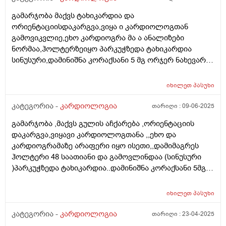
დროს ყავის დალევაზეც პრობლემები ექმნება გულს
გამარჯობა მაქვს ტახიკარდია და
და სიმპტომები იჩენს ხოლმე თავს. გმადლობთ
ორიენტაციისდაკარგვა,ვიყა ი კარდიოლოგთან
გამოვიკვლიე,ეხო კარდიოგრა მა ა ანალიზები
ნორმაა,ჰოლტერზეიყო პარკუჭზედა ტახიკარდია
სინუსური,დამინიშნა კორაქსანი 5 მგ ორჯერ ნახევარი
აბი. ნერვოლოგთანაც ვიყავი და დამინიშნა
ფენიბუტი,ზინასენი და ვიპოტროპილი. კი მითხრა
იხილეთ
პასუხი
კორაქსანთან შეგიძლია მიიღოვო ,მაგრამ რაიმე
უკუჩვენებას ხომ არ გამოიწვევს ამ წამლებთ.
კატეგორია -
კარდიოლოგია
თარიღი :
09-06-2025
გამარჯობა ,მაქვს გულის აჩქარება ,ორიენტაციის
დაკარგვა,ვიყავი კარდიოლოგთანა ,,ეხო და
კარდიოგრამაზე არაფერი იყო ისეთი,,დამიმაგრეს
ჰოლტერი 48 საათიანი და გამოვლინდაა (სინუსური
)პარკუჭზედა ტახიკარდია..დამინიშნა კორაქსანი 5მგ
1/2 2 ჯერ. ორი თვე და ენრელაქსი 1ჯერ 1 თვე. პულსი
max 110. დავიწყე 6 დღეა მაგრამ მაინც კიდე 91
იხილეთ
პასუხი
მიფისირდება. დრო ჭირდება დარეგუირებას? .ჯერ
მაინც თავს კარგად ვერ ვგრძნობ.რამდენ ხანში
კატეგორია -
კარდიოლოგია
თარიღი :
23-04-2025
მექნება შედეგი რომ პულსი დარეგულირდეს