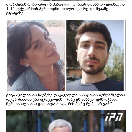
ფორმების რეალიზაცია პირველი კლასის მოსწავლეებისთვის
1–14 სექტემბრის პერიოდში, ხოლო მეორე და მესამე
ეტაპებზე...
გიგა ავალიანის საქმეზე დაკავებული ანასტასია ბერუაშვილის
დედა მიმართვას ავრცელებს - "რაც ეს ამბავი ჩემს ოჯახს,
ჩემს ანასტასიას გადახდა თავს, მის მერე მე მე არ ვარ"