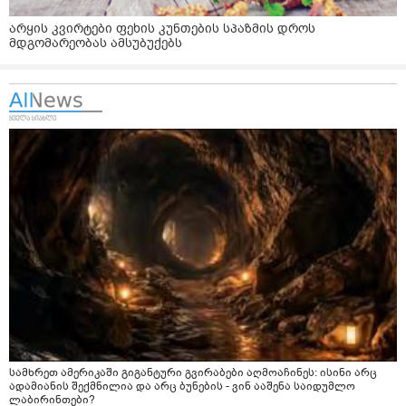
არყის კვირტები ფეხის კუნთების სპაზმის დროს
მდგომარეობას ამსუბუქებს
სამხრეთ ამერიკაში გიგანტური გვირაბები აღმოაჩინეს: ისინი არც
ადამიანის შექმნილია და არც ბუნების - ვინ ააშენა საიდუმლო
ლაბირინთები?