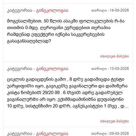
თერაპიის ჩატარება, რომელიც მთელ სხეულზე
კეთდება და ვიბრაციის მეშვეობით აუმჯობესებს
კატეგორია -
გინეკოლოგია
თარიღი :
14-05-2026
სისხლის მიმოქცევასა და ლიმფოდრენაჟს.
მოგესალმებით. 50 წლის ასაკში ფოლიკულების რ-ბა
მაინტერესებს, მუცლის არეზე დასაშვებია ეს
თითმის 0-მდე. ღეროვანი უჯრედებით თერაპია
პროცედურა?
რამდენად ეფექტური იქნება საკვერცხეების
გასაჯანსაღებლად?
იხილეთ
პასუხი
კატეგორია -
გინეკოლოგია
თარიღი :
13-05-2026
ციკლის გადაცდენის გამო , 8 დᲦე გადამიცდა ტესტი
უარყიფიᲗი იყო, გავიკეᲗე ვაგინალური და დამიწერა
კისტა ზომებიᲗ 29/20 მმ . 6 ᲗვიᲗ ადრე გადაᲦებულ
ვაგინალურᲨი არ იყო. ექიმმადამინიᲨნა დუფასტონი
10 დᲦე, სისტენზიმო 20 დᲦრ, აგნუსკასტუსი 1 Თვე , და
ციკლის მერე გაფამოწმება ეხოზე.
რამდენადსაყურადᲦებოა და Თუ დაეხმარება ეს
იხილეთ
პასუხი
წამლევი გაწოვაᲨი. Თუსხვა ექიმს მივმარᲗო?
კატეგორია -
გინეკოლოგია
თარიღი :
09-05-2026