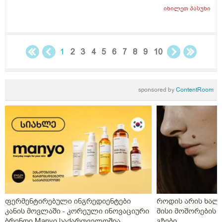
კვებაზე მყავს ბავშვი ხშირდ ვერ ვთავაზობ და იქნებ
იხილეთ
პასუხი
ძუძუთი კვებაც დაეხმაროს არ ჩასახვას.მადლობა.
1
2
3
4
5
6
7
8
9
10
sponsored by
ContentRoom
ფერმენტირებული ინგრედიენტები
როდის არის ხალი
კანის მოვლაში - კორეული ინოვაციური
მისი მოშორების 
ბრენდი Manyo საქართველოშია
გზები