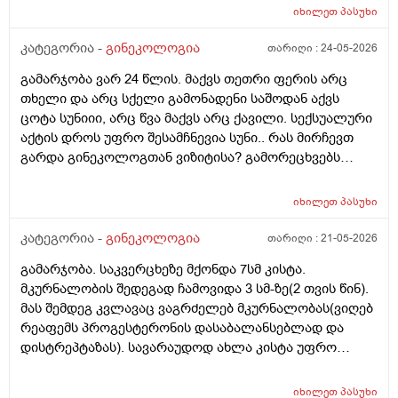
ჰორმონჩანაცვლებითი თერაპია (სიცოცხლის
იხილეთ
პასუხი
ბოლომდე) რადგან ქალს გულსისხლძარღვთა
დაავადებებსა და ალცჰაიმერის რისკს უმცირებს და
კატეგორია -
გინეკოლოგია
თარიღი :
24-05-2026
ზოგი სპეციალისტი კი ამტკიცებს რომ ეს ქალში
გამარჯობა ვარ 24 წლის. მაქვს თეთრი ფერის არც
სიმსივნურ პროცესებს უწყობს ხელს (საშვილოსნო,
თხელი და არც სქელი გამონადენი საშოდან აქვს
საკვერცხეები და უპირველესად, მკერდი). თუ
ცოტა სუნიიი, არც წვა მაქვს არც ქავილი. სექსუალური
შეიძლება, მითხრათ_დიდი მადლობა
აქტის დროს უფრო შესამჩნევია სუნი.. რას მირჩევთ
გულისხმიერებისთვის!
გარდა გინეკოლოგთან ვიზიტისა? გამორეცხვებს
სანთლებს რა შეიძლება გავიკეთო? და კიდევ
მაინტერესებს პირიდან ამომდის რაღაცნაირი სუნი
იხილეთ
პასუხი
თითქოს და კუჭიდან ამოდის ეს რისი ბრალი შეიძლება
იყოს?
კატეგორია -
გინეკოლოგია
თარიღი :
21-05-2026
გამარჯობა. საკვერცხეზე მქონდა 7სმ კისტა.
მკურნალობის შედეგად ჩამოვიდა 3 სმ-ზე(2 თვის წინ).
მას შემდეგ კვლავაც ვაგრძელებ მკურნალობას(ვიღებ
რეაფემს პროგესტერონის დასაბალანსებლად და
დისტრეპტაზას). სავარაუდოდ ახლა კისტა უფრო
შემცირებული უნდა იყოს. (2 კვირაში მაქვს ექიმთან
ვიზიტი) მსურს აპარატული მასაჟის - ენდოსფერო
იხილეთ
პასუხი