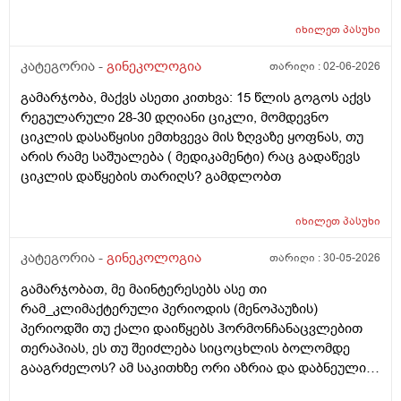
არსებობს. მენსტრუაცია(ყოველ შემთხვევაში მე ასე
ვფოქრობ რადგანაც Implantation bleeding არსებობს და
იხილეთ
პასუხი
არ მინდა ავირიო) მქონდა 24 რიცხვში,როგორც
ჩვეულებრივ 3-4 დღე,მაგრამ ადრე
კატეგორია -
გინეკოლოგია
თარიღი :
02-06-2026
მომივიდა,ველოდებოდი 1 კვირის ან 10 დღის მერე.
გამარჯობა, მაქვს ასეთი კითხვა: 15 წლის გოგოს აქვს
მალევე ვირუსი შემხვდა,სიცხე,გულისრევის
რეგულარული 28-30 დღიანი ციკლი, მომდევნო
შეგრძნებაც მქონდა. მალევე გავიკეთე
ციკლის დასაწყისი ემთხვევა მის ზღვაზე ყოფნას, თუ
ტესტი,უარყოფითი იყო. ეგ უცნაური შეგრძნება
არის რამე საშუალება ( მედიკამენტი) რაც გადაწევს
რამოდენიმე დღე მქონდა. ახლა მენტრუაციას
ციკლის დაწყების თარიღს? გამდლობთ
ველოდები,მაგრამ არ მომივიდა,შუალედი 28-32 დღე
მაქვს ხოლმე და ახლა გადაცდენაა. (მოგზაურობა
მოქმედებსო,2 კვირის წინ სხვა ქალაქში გავემგვაზრე
იხილეთ
პასუხი
და იქ ვარ 10 საათის სავალი), 3 დღის წინ ტესტი
კატეგორია -
გინეკოლოგია
თარიღი :
30-05-2026
გავიკეთე ისევ უარყოფითია. შემდეგი 1 კვირის
განმავლობაში ვერ ვახერხებ მისვლას ექიმთან. არის
გამარჯობათ, მე მაინტერესებს ასე თი
რაიმე შანსი ფეხმძიმობის? აზრი აქვს განმეორებით
რამ_კლიმაქტერული პერიოდის (მენოპაუზის)
ტესტს? მენტრუაცია რეგულარული მქონდა ხოლმე28-
პერიოდში თუ ქალი დაიწყებს ჰორმონჩანაცვლებით
30 დღე შუალედი.
თერაპიას, ეს თუ შეიძლება სიცოცხლის ბოლომდე
გააგრძელოს? ამ საკითხზე ორი აზრია და დაბნეული
ვარ_ზოგი სპეციალისტი ამბობს რომ უმჯობესია