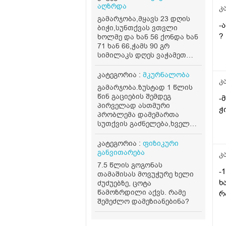
აღზრდა
კ
გამარჯობა,მყავს 23 დღის
-
ბიჭი,სუნთქვას ვთვლი
?
ხოლმე და ხან 56 ქონდა ხან
71 ხან 66,ჭამს 90 გრ
სიმილაკს დღეს ვაჭამეთ
120 გრ და თითქოს.ვერ
ისვენებდა,დავთვალე და 75
კატეგორია :
მკურნალობა
კ
ქონდა,როგორ მოვიქცეთ?
გამარჯობა.ზუსტად 1 წლის
არის 4.500 კგ,კუჭში 24
წინ გაციების შემდეგ
-
საათში ერთხელ გადის
პირველად ასთმური
ჭ
თითქმის,მივიღებ ზოგად
პრობლემა დამემართა
რჩევებსაც ბავშვის
სუთქვის გაძნელება,ხველა
აღზრდის მხრივ.მადლობა.
ნაკლებად ექიმმა ივარაუდა
მოსმენის შემდეგ და
კატეგორია :
ფიზიკური
მდგომარეობიდან
განვითარება
კ
გამომდინარე.დანიშნა
7.5 წლის გოგონას
პულმიკოლტი პუროქსანი
-
თამაშისას მოვუჭურე ხელი
და ვანსეარ დუო რომელმაც
ხ
ძუძუებზე, ცოტა
ძალიან კარგად ამილაგა
წამოზრდილი აქვს. რამე
რ
სიტუაცია.შემდეგ მქონდა
შემეძლო დამეზიანებინა?
გაციების გარეშე მსგავსი
სიმპტომები ყოველთვის
არა.ეხლაც გაციების შემდეგ