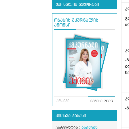
ჟურნალის ავტორები
კ
გ
ოჯახის მკურნალის
ა
ანონსი
კ
-
ი
ს
კ
არქივი
ივნისი 2026
-
კითხვა-პასუხი
კატეგორია :
ბავშვის