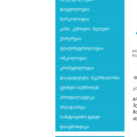
დიეტოლოგია
ნარკოლოგია
კანი, კუნთები, ძვლები
ქირურგია
ფსიქონევროლოგია
თს
სა
ონკოლოგია
კოსმეტოლოგია
დაავადებები, მკურნალობა
მ
ექიმები ხუმრობენ
კ
პროფილაქტიკა
გ
ჰ
სხვადასხვა
მ
სამედიცინო ტესტი
ა
დიაგნოსტიკა