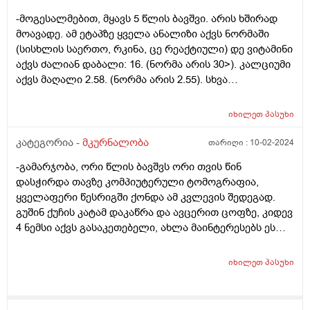
-მოგესალმებით, მყავს 5 წლის ბავშვი. არის ხშირად
მოავადე. ამ ეტაპზე ყველა ანალიზი აქვს ნორმაში
(სისხლის საერთო, რკინა, ცე რეაქტიული) დე ვიტამინი
აქვს ძალიან დაბალი: 16. (ნორმა არის 30>). კალციუმი
აქვს მაღალი 2.58. (ნორმა არის 2.55). სხვა
ლაბორატორიაშიც გადავამოწმე და იქაც მაღალი
დაფიქსირდა კალციუმი. გთხოვთ დამამშვიდოდ, რომ
იხილეთ
პასუხი
საშიში არაფერია, ძალიან ვნერვიულობ, ვიცი, რომ
კალციუმის მომატება არ არის კარგი. ექიმთან ვერ
კატეგორია -
მკურნალობა
თარიღი :
10-02-2024
მიმყავს ამ დღეებში და გთხოვთ მიპასუხოთ. მადლობა
-გამარჯობა, ორი წლის ბავშვს ორი თვის წინ
წინასწარ!
დასჭირდა თავზე კომპიუტერული ტომოგრაფია,
ყველაფერი წესრიგში ქონდა ამ კვლევის შედეგად.
გუშინ ქუჩის კატამ დაკაწრა და ავცერით ცოფზე, კიდევ
4 ნემსი აქვს გასაკეთებელი, ახლა მაინტერესებს ეს
ტომოგრაფია და აცრა ერთამანეთთან არანაირ
კავშირში ხო არაა? ხო არ დაემატება ერთი მეორეს და
იხილეთ
პასუხი
ბავშვს რამეს უზამს