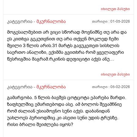
იხილეთ
პასუხი
კატეგორია -
მკურნალობა
თარიღი :
01-05-2026
მოგესალმებით არ ვიცი სწორად მოვნიშნე თუ არა და
ეს კითხვა გეკუთვნით თუ არა თქვენ მოკლედ ჩემი
შვილი 3 წლის არის.31 მარტს გავუკეთეთ სისხლის
საერთო ანალიზი, ექიმმა გვითხრა რომ ყველაფერი
წესრიგშია მაგრამ.რკინის დეფიციტი აქვს ანუ
ანემიაო.დაგვინიშნა ფეროზიტი ორი ბოთლი და
გამოგვიშვა.ბავშვმა რომ.დაიწყო ფეროზიტის სმა,
იხილეთ
პასუხი
მადაც მოემატა და ენერგიულად იყო, დღეს არის 1
მაისი, ჩავამთავრეთ ფეროზიტი სულ რაღაც 2 კვირაში
კატეგორია -
მკურნალობა
თარიღი :
05-02-2026
რადგან დილა.საღამოს ვასმევდი 5 მლ.ახლა კი 1 თვეა
გამარჯობა. 5 წლის ბავშვს ცოტცოტა ეპარება შარდი.
გასული და ბავშვი ისევ გაღიზიანებულია, აქვს
ზაფხულშიც ემართებოდა ასე. ამ ბოლოს შევამჩნიე
უმადობა, ფერმკრთალია, ღამით თავი სულ ოფლიანი
რომ ძალიან უსიამოვნო სუნი აქვს. დაბანიდან
აქვს და მუხლთან და იდაყვთან შევნიშნე წრიული
უახლოეს პერიოდშიც კი ასეთი სუნი უდის ტრუსზე.
ყავისფერი ვარდისფერი პიგმენტი..ძალიან მეშინია
რისი ბრალი შეიძლება იყოს?
საერთოდ არის თუ არა ანემია ლეიკემია? ან ეს ორი
არის თუ არა კავშირში? ან ანემია როცა აქვს ბავშვს