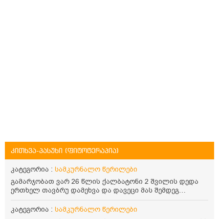
კითხვა-პასუხი (ფიტოტერაპია)
კატეგორია :
სამკურნალო წერილები
გამარჯობათ ვარ 26 წლის ქალბატონი 2 შვილის დედა
ერთხელ თავბრუ დამეხვა და დავეცი მას შემდეგ
დამეწყო შიშები ვეღარ გავდიოდი გარეთ რადგან ისევ
ასე ცუდად არ გავხდარიყავი ყურის ანთება მქონდა
კატეგორია :
სამკურნალო წერილები
მაშინ როგორც გაირკვა მას შემსეგ გავიდა 1 წელზე