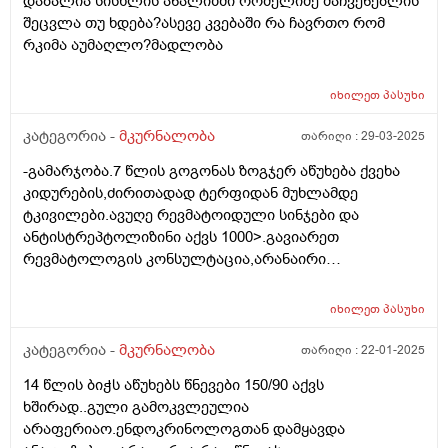
დაბალია სისხლის ანალიზში რომელიმე მაჩვენებლის
ბრონქებისთვის საკვები ან ხალხური მეთოდი
ამდრნი ხნის დარეგულირებული.
შეცვლა თუ ხდება?ასევე კვებაში რა ჩავრთო რომ
დასამატებლად.კიდევ რა ანალიზებია საჭირო ან რა
რკიმა აუმაღლო?მადლობა
მიმაართულებით წავიდე?
იხილეთ
პასუხი
კატეგორია -
მკურნალობა
თარიღი :
29-03-2025
-გამარჯობა.7 წლის გოგონას ზოგჯერ აწუხება ქვეხა
კიდურების,ძირითადად ტერფიდან მუხლამდე
ტკივილები.ავუღე რევმატოიდული სინჯები და
ანტისტრეპტოლიზინი აქვს 1000>.გავიარეთ
რევმატოლოგის კონსულტაცია,არანაირი
მკურნალობა არ დგვინიშნა.თქვა რომ
ანტისტრეპტოლისზინის მაღალი მაჩვენებელი
იხილეთ
პასუხი
მიუთითებს გადატანილ სტრეპტოკოკულ დაავადებაზე
და ტკივილები ფეხებში-ზრდის ტკივილებად
კატეგორია -
მკურნალობა
თარიღი :
22-01-2025
ჩათვალა.გულის ეხოსკოპიაზე ყველაფერი
14 წლის ბიჭს აწუხებს წნევები 150/90 აქვს
რიგზეა.თუმცა მე მაინც მაწუხებს
ხშირად..გული გამოკვლეულია
ანტისტრეპტოლიზინის ეს მაჩვენებელი და როგორ
არაფერიაო.ენდოკრინოლოგთან დამყავდა
მოვიქცე? რა პროფილია ექიმი გვჭირდება? ვფიქრობ