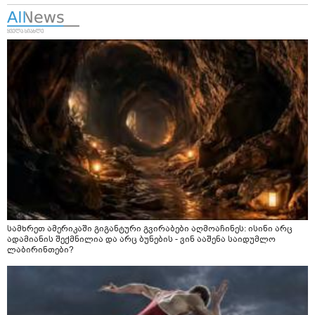
სამხრეთ ამერიკაში გიგანტური გვირაბები აღმოაჩინეს: ისინი არც
ადამიანის შექმნილია და არც ბუნების - ვინ ააშენა საიდუმლო
ლაბირინთები?