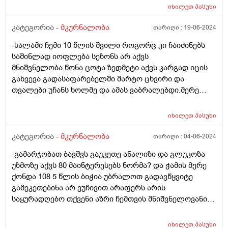
შეიძლება გენეტიკური იყოს? მე ყოველდღე მქონდა ეგ
იხილეთ
პასუხი
პრობლემა და ამას რამდენიმე თვეში ერთხელ მაგრამ
მაინც დისკომფორტს უქმნის
კატეგორია -
მკურნალობა
თარიღი :
19-06-2024
-სალამი ჩემი 10 წლის შვილი როგორც კი ჩაიძინებს
საშინლად იოფლება სეზონს არ აქვს
მნიშვნელობა.წონა ცოტა ზედმეტი აქვს.კარგად იცის
გახვევა გადასაფარებელში მარტო ცხვირი და
თვალები უჩანს ხოლმე და ამას ვაბრალებდი.მერე
სადღაც წავიკითხე რომ საყურადღებოა და
შემეშინდა.ბრეტელებიან მაისურში მაინც
იხილეთ
პასუხი
გაიოფლა.ახლა რამოდენიმე დღე დავაწვინე მაისურის
და გადასაფარებლის გარეშე და არ აქვს ოფლი ანუ
კატეგორია -
მკურნალობა
თარიღი :
04-06-2024
რაიმე პრობლემა რომ ჰქონდეს შიშველი და
-გამარჯობათ ბავშვს გაუკეთე ანალიზი და გლუკოზა
გადასაფარებლის გარეშეც ხომ გაიოფლებოდა?
უზმოზე აქვს 80 მაინტერესებს ნორმა? და ჭამის მერე
მადლობა პასუხისათვის.
ქონდა 108 5 წლის ბიჭია უბრალოთ გადავწყვიტე
გამეკეთებინა არ ვუჩივით არაფერს არის
საყურადღებო თქვენი აზრი ჩემთვის მნიშვნელოვანია
ვერ ვუკავშირდები პედიატრს ერთი თვე არ იქნება.
ჯანმრთელობის გამო
იხილეთ
პასუხი