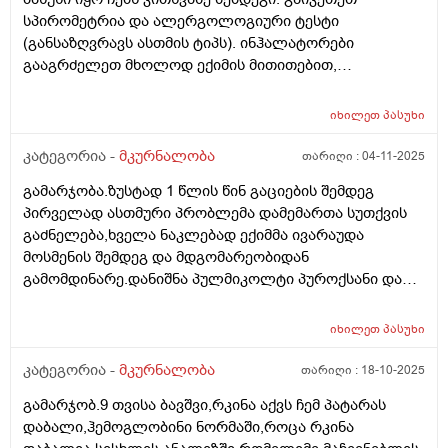
სპირომეტრია და ალერგოლოგიური ტესტი
(განსაზღვრავს ასთმის ტიპს). ინჰალატორები
გააგრძელეთ მხოლოდ ექიმის მითითებით,
თვითნებურად არ შეწყვიტოთ. ბუნებრივად: ხელს
უწყობს თბილი ორთქლის ინჰალაცია, თბილი წყლის
იხილეთ
პასუხი
მიღება. მოერიდეთ სიცივეს, სიგარეტის კვამლს და
მძაფრ სუნებს. თუ ყოველ გაციებაზე თავიდან იწყება
კატეგორია -
მკურნალობა
თარიღი :
04-11-2025
ქოშინი, აუცილებლად მიმართეთ პულმონოლოგს —
გამარჯობა.ზუსტად 1 წლის წინ გაციების შემდეგ
შეიძლება დაგჭირდეთ ხანგრძლივი
პირველად ასთმური პრობლემა დამემართა სუთქვის
კონტროლირებადი მკურნალობა. ჩემი კითვა თქვენს
გაძნელება,ხველა ნაკლებად ექიმმა ივარაუდა
პასუხზე კი ასეთია: მაინტერესებს სპინომეტრია
მოსმენის შემდეგ და მდგომარეობიდან
უშუალოდ იმ დროს უნდა გავიკეთო როცა მეწყება
გამომდინარე.დანიშნა პულმიკოლტი პუროქსანი და
სიმტომები თუ კარგად როცა ვარ მაშინ? ინჰალაცია
ვანსეარ დუო რომელმაც ძალიან კარგად ამილაგა
თბილად როგორ გავიკეთო მასწავლეთ რადგან
სიტუაცია.შემდეგ მქონდა გაციების გარეშე მსგავსი
პულმიკოლტით ცივ ჰაერს ვსუნთქავ? ასევე რომელი
იხილეთ
პასუხი
სიმპტომები ყოველთვის არა.ეხლაც გაციების შემდეგ
ალერგიული ტესტი გავიკეთო რა ქვია?ისე ეხლა
ისევ იგივე მომივიდა და ისევ მკურნალობ და თითქოს
კატეგორია -
მკურნალობა
თარიღი :
18-10-2025
იმუნოგლობინი გამაკეთებინა ექიმმა და 100 ნორმაა მე
ამ წამლებს რომ აღარ ვსვამ ისევ იწყება.გთხოვთ
ამ ეტაპზე 187 მაქვს.თუმცა ამ წამს არაფერი აღარ
გამარჯობ.9 თვისა ბავშვი,რკინა აქვს ჩემ პატარას
მომცეთ რჩევა და ასევე რამე დასამატებლად ხომ არ
მაწყუებს მაგრამ თან მეშინია ყოველი გაციების.ის
დაბალი,ჰემოგლობინი ნორმაში,როცა რკინა
არის რა შეიძლება ბუნებრივად მივიღო
არის რომ ამ პულმიკოლტის ფონზე თსჩ ამერია