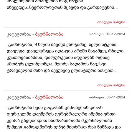
ანალიზებით არაფერია რაც წნევას
ოტორალინგოლოგის კონსულტაციას თუმცა ყელი
იწვევდეს..ნევროლოგთან მყავდა და გარდატეხის
ჩირქოვანი არ აქვს და არ ავადობს ხოლმე.გთხოვთ
ასაკის ბრალიაო..ერთი წელიწადი კი აქვს ეს წნევები
მიპასუხოთ რამდენად საგანგაშია
და რა იქნება მიზეზი ან რისი ექიმთან მივიყვანო
ანტისტრეპტოლიზინის ეს მაჩვენებელი და სად ვეძიო
იხილეთ
პასუხი
დამატებით კვლევებისთვის.მეშინია არ დარჩეს
ამის მიზეზი? მადლობა
ჰიპერტენზიული .
კატეგორია -
მკურნალობა
თარიღი :
16-12-2024
-გამარჯობა, 9 წლის ბავშვს ვარჯიშზე, ხელი იტკინა,
დაეჟეჟა, დაულურჯდა იდაყვის არეში მაჯამდე, რბილი
კუნთოვანიბმასა, დალურჯების ადგილას ოდნავ
ამობურცულიბქონდა, მეორე საღამოს წავუსვი
ტრაუმელის მაზი და შევუხვიე ელასტიური ბინტით
სავარაუდოდ ცოტა მაგრად მომივიდა შეფუთვა,
დილით 9 საათზე ხელის მტვენი ქონდა შეშუპებული,
იხილეთ
პასუხი
ახლა თითქოს ცოტა დაუცხრა მაგრამ ისევ აქვს
შეშუპება, როგორ მოვიქცეთ? ფერი შეცვლილი არა
კატეგორია -
მკურნალობა
თარიღი :
05-11-2024
აქვს მტევანს არც ტკივილი აქვს უბრალოდ მუჭის
-გამარჯობა ჩემს გოგონას გამოწერის დროს
შეკვრა ოდნავ უჭირს
ფურცელში დაუწერეს ცერებრალური იშემია ერთი
კვირა გავდიოდით სამშობიაროში მკურნალობას
შემდეგ გამოგვწერეს იქნებ მითხრათ რას ნიშნავს და