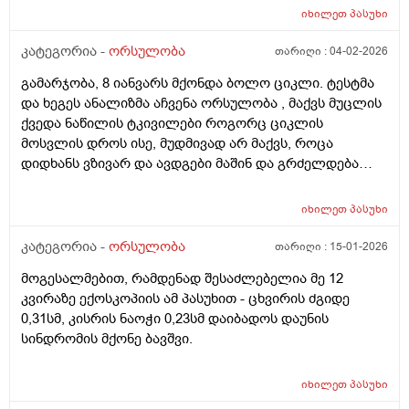
აღმოაჩნდა გულის მანკი, ასევე სმენის პრობლემა და
იხილეთ
პასუხი
შინაგანი ორგანოების სხვა პათოლოგიები. გთხოვთ
მირჩიოთ ჯერ გენეტიკოსის კონსულტაცია მჭირდება
კატეგორია -
ორსულობა
თარიღი :
04-02-2026
თუ კარიოტიპის ანალიზი?
გამარჯობა, 8 იანვარს მქონდა ბოლო ციკლი. ტესტმა
და ხეგეს ანალიზმა აჩვენა ორსულობა , მაქვს მუცლის
ქვედა ნაწილის ტკივილები როგორც ციკლის
მოსვლის დროს ისე, მუდმივად არ მაქვს, როცა
დიდხანს ვზივარ და ავდგები მაშინ და გრძელდება
დაახლოებით 1 2 წუთი და შემდეგ მივლის , ასევე ღამე
რომ ვწევარ მაშინ მტკივა იგივე ხანგრძლივობიფ
იხილეთ
პასუხი
ოღონდ თითქოს უფრო მეტად, ბუნებრივია? 3 დღეა
რაც ასე ვარ.
კატეგორია -
ორსულობა
თარიღი :
15-01-2026
მოგესალმებით, რამდენად შესაძლებელია მე 12
კვირაზე ექოსკოპიის ამ პასუხით - ცხვირის ძგიდე
0,31სმ, კისრის ნაოჭი 0,23სმ დაიბადოს დაუნის
სინდრომის მქონე ბავშვი.
იხილეთ
პასუხი