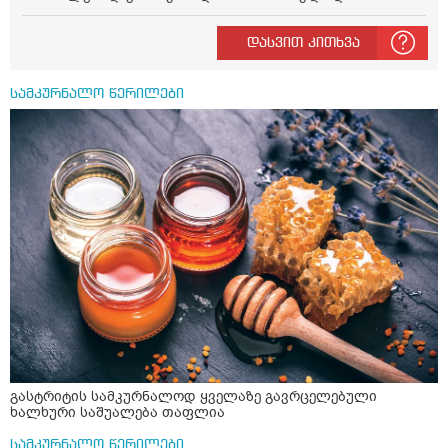
ან 04:00 საათზე მეღვიძება და მერე ვერ ვიძინებ
ვერაფრით.რამე ხალხური საშუალება თუ არის ამ
დასვით კითხვა
პრობლემის მოსაგვარებლად
სამკურნალო წერილები
გასტრიტის სამკურნალოდ ყველაზე გავრცელებული
ხალხური საშუალება თაფლია
სამკურნალო წერილები