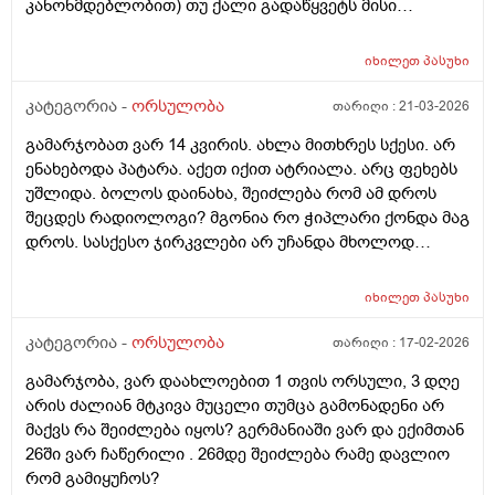
კანონმდებლობით) თუ ქალი გადაწყვეტს მისი
კვერცხუჯრედის გაყინვას, რამდენი ხნის ვადითაა ეს
(კვერცხუჯრედის კრიოპრეზერვაცია) შესაძლებელი?
იხილეთ
პასუხი
და რამდენია ყოველთვიური გადასახადი? და ყველაზე
მნიშვნელოვანი შეკითხვა_თუ, დავუშვათ, საკუთარ
კატეგორია -
ორსულობა
თარიღი :
21-03-2026
გაყინული კვერცხუჯრედების ნაწილს ქალი
გამარჯობათ ვარ 14 კვირის. ახლა მითხრეს სქესი. არ
გამოიყენებს, გაყინული კიდევ ისევ მორჩება
ენახებოდა პატარა. აქეთ იქით ატრიალა. არც ფეხებს
კლინიკაში, ამ დროს შემდგომ როგორ განვითარდება
უშლიდა. ბოლოს დაინახა, შეიძლება რომ ამ დროს
სცენარი? რა ბედი ეწევა დარჩენილ გაყინულ
შეცდეს რადიოლოგი? მგონია რო ჭიპლარი ქონდა მაგ
კვერცხუჯრედებს?_თუ მათ ვადა გასდით,
დროს. სასქესო ჯირკვლები არ უჩანდა მხოლოდ
გამოიყენებენ მანამ სხვა ქალის
სიგრძე გამოჩნდა ბიჭის.
გასანაყოფიერებლად, ე.წ "დონორის" სურვილის
მიუხედავად? თუ არ შეწუხდებით, დეტალურად რომ
იხილეთ
პასუხი
ამიხსნათ ამ ყველაფრის იურიდიული მხარე? უღრმესი
კატეგორია -
ორსულობა
თარიღი :
17-02-2026
მადლობა!
გამარჯობა, ვარ დაახლოებით 1 თვის ორსული, 3 დღე
არის ძალიან მტკივა მუცელი თუმცა გამონადენი არ
მაქვს რა შეიძლება იყოს? გერმანიაში ვარ და ექიმთან
26ში ვარ ჩაწერილი . 26მდე შეიძლება რამე დავლიო
რომ გამიყუჩოს?