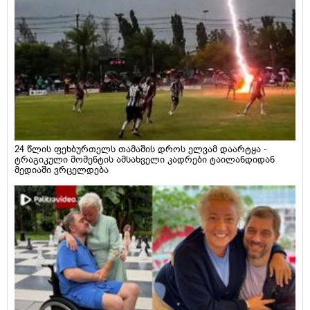
24 წლის ფეხბურთელს თამაშის დროს ელვამ დაარტყა -
ტრაგიკული მომენტის ამსახველი კადრები ტაილანდიდან
მედიაში ვრცელდება