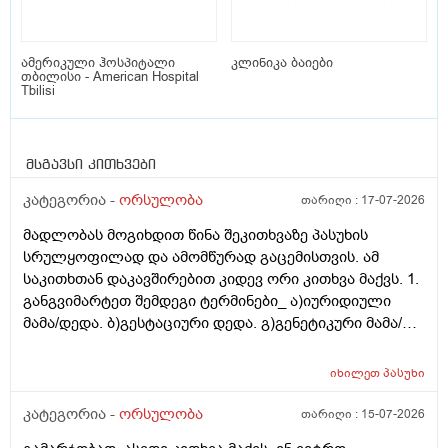
ამერიკული ჰოსპიტალი
კლინიკა ბაიები
თბილისი - American Hospital
Tbilisi
მსგავსი კითხვები
კატეგორია -
ორსულობა
თარიღი :
17-07-2026
მადლობას მოგიხდით წინა შეკითხვაზე პასუხის
სრულყოფილად და ამომწურად გაცემისთვის. ამ
საკითხთან დაკავშირებით კიდევ ორი კითხვა მაქვს. 1.
განგვიმარტეთ შემდეგი ტერმინები_ ა)იურიდიული
მამა/დედა. ბ)გესტაციური დედა. გ)გენეტიკური მამა/
დედა. გ)ბიოლოგიური მამა/დედა. და
კიდევ_მსოფლიოს მრავალ ქვეყანაში აქტიურად
იხილეთ
პასუხი
მიმდინარეობს კვერცხუჯრედის დონორად ინვიტრო
თუ ხელოვნური განაყოფიერების ცენტრებში მომუშავე
კატეგორია -
ორსულობა
თარიღი :
15-07-2026
მედიცინის მუშაკების გამოყენება/დასაქმება. ეს