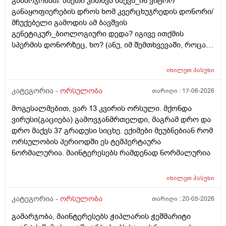
გამარჯობათ. ასეთი კითხვა მაქვს_ინ ვიტრო
რამდენად გავრცელებულია საქართველოში?
განაყოფიერების დროს ხომ კვერცხუჯრედის დონორი/
მჩუქებელი გამოდის ამ ბავშვის
გენეტიკურ_ბიოლოგიური დედა? იგივე ითქმის
სპერმის დონორზეც, ხო? (ანუ, იმ შემთხვევაში, როცა
თავისი სპერმით ან კვერცხუჯრედით ვერ ბადებს
წყვილი) და კიდევ_თუ მედიცინა აბორტს ჩასახული
იხილეთ
პასუხი
ბავშვის მკვლელობად აღიარებს, იგივე ითქმის ხო,
როცა ლაბორატორიაში, სინჯარაში
კატეგორია -
ორსულობა
თარიღი :
17-06-2026
განაყოფიერებული ემბრიონის დაბადება აღარ სურთ
მოგესალმებით, ვარ 13 კვირის ორსული. მქონდა
მის მშობლებს?
ვირუსი(გაციება) გამოვჯანმრთელდი, მაგრამ დრო და
დრო მაქვს 37 გრადუსი სიცხე. ექიმები მეუბნებიან რომ
ორსულობის პერიოდში ეს ტემპერტაურა
ნორმალურია. მაინტერესებს რამდენად ნორმალურია
იხილეთ
პასუხი
კატეგორია -
ორსულობა
თარიღი :
20-05-2026
გამარჯობა, მაინტერესებს ჭიპლარის ჭეშმარიტი