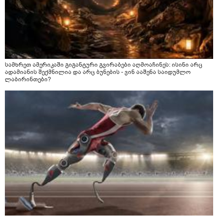
სამხრეთ ამერიკაში გიგანტური გვირაბები აღმოაჩინეს: ისინი არც
ადამიანის შექმნილია და არც ბუნების - ვინ ააშენა საიდუმლო
ლაბირინთები?