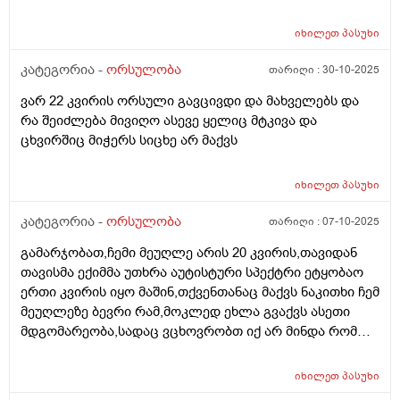
არაეთგვაროვანიმღვრიე,მითხრეს რომ შანსი მაქ
ნაადრევი მშობიარობის,მაქვს ამ ბოლოს წელის
იხილეთ
პასუხი
ტკივილი ხშირად,ყრუ ტკივილი თირკმლებისბარეში
და ხაჭოსებრი გამონადენი,ნაცხის ანალიზმა კანდიდა
კატეგორია -
ორსულობა
თარიღი :
30-10-2025
აჩვენა ერთი თვის უკან,როგორ მოვიქცე?
ვარ 22 კვირის ორსული გავცივდი და მახველებს და
რა შეიძლება მივიღო ასევე ყელიც მტკივა და
ცხვირშიც მიჭერს სიცხე არ მაქვს
იხილეთ
პასუხი
კატეგორია -
ორსულობა
თარიღი :
07-10-2025
გამარჯობათ,ჩემი მეუღლე არის 20 კვირის,თავიდან
თავისმა ექიმმა უთხრა აუტისტური სპექტრი ეტყობაო
ერთი კვირის იყო მაშინ,თქვენთანაც მაქვს ნაკითხი ჩემ
მეუღლეზე ბევრი რამ,მოკლედ ეხლა გვაქვს ასეთი
მდგომარეობა,სადაც ვცხოვრობთ იქ არ მინდა რომ
იმშობიაროს,გვინდა თბილისში,დავუკავშირდით
ექიმს,გაცვლაგგამოცვლის ფურცლი
იხილეთ
პასუხი
გაკეთებულია,ახალ ექიმს რომ უთხრა როგორც