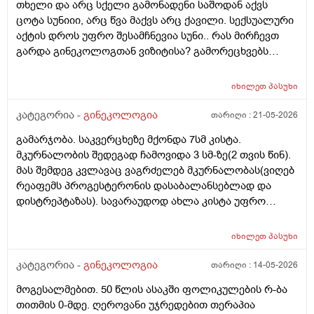
თხელი და არც სქელი გამონადენი საშოდან აქვს
საკვერცხეები და უპირველესად, მკერდი). თუ
ცოტა სუნიიი, არც წვა მაქვს არც ქავილი. სექსუალური
შეიძლება, მითხრათ_დიდი მადლობა
აქტის დროს უფრო შესამჩნევია სუნი.. რას მირჩევთ
გულისხმიერებისთვის!
გარდა გინეკოლოგთან ვიზიტისა? გამორეცხვებს
სანთლებს რა შეიძლება გავიკეთო? და კიდევ
მაინტერესებს პირიდან ამომდის რაღაცნაირი სუნი
იხილეთ
პასუხი
თითქოს და კუჭიდან ამოდის ეს რისი ბრალი შეიძლება
იყოს?
კატეგორია -
გინეკოლოგია
თარიღი :
21-05-2026
გამარჯობა. საკვერცხეზე მქონდა 7სმ კისტა.
მკურნალობის შედეგად ჩამოვიდა 3 სმ-ზე(2 თვის წინ).
მას შემდეგ კვლავაც ვაგრძელებ მკურნალობას(ვიღებ
რეაფემს პროგესტერონის დასაბალანსებლად და
დისტრეპტაზას). სავარაუდოდ ახლა კისტა უფრო
შემცირებული უნდა იყოს. (2 კვირაში მაქვს ექიმთან
ვიზიტი) მსურს აპარატული მასაჟის - ენდოსფერო
იხილეთ
პასუხი
თერაპიის ჩატარება, რომელიც მთელ სხეულზე
კეთდება და ვიბრაციის მეშვეობით აუმჯობესებს
კატეგორია -
გინეკოლოგია
თარიღი :
14-05-2026
სისხლის მიმოქცევასა და ლიმფოდრენაჟს.
მოგესალმებით. 50 წლის ასაკში ფოლიკულების რ-ბა
მაინტერესებს, მუცლის არეზე დასაშვებია ეს
თითმის 0-მდე. ღეროვანი უჯრედებით თერაპია
პროცედურა?