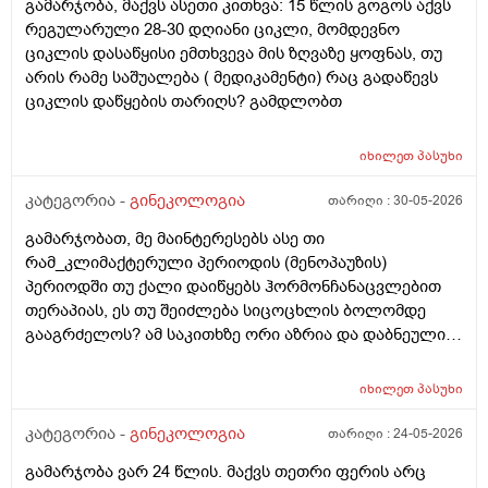
გამარჯობა, მაქვს ასეთი კითხვა: 15 წლის გოგოს აქვს
მალევე ვირუსი შემხვდა,სიცხე,გულისრევის
რეგულარული 28-30 დღიანი ციკლი, მომდევნო
შეგრძნებაც მქონდა. მალევე გავიკეთე
ციკლის დასაწყისი ემთხვევა მის ზღვაზე ყოფნას, თუ
ტესტი,უარყოფითი იყო. ეგ უცნაური შეგრძნება
არის რამე საშუალება ( მედიკამენტი) რაც გადაწევს
რამოდენიმე დღე მქონდა. ახლა მენტრუაციას
ციკლის დაწყების თარიღს? გამდლობთ
ველოდები,მაგრამ არ მომივიდა,შუალედი 28-32 დღე
მაქვს ხოლმე და ახლა გადაცდენაა. (მოგზაურობა
მოქმედებსო,2 კვირის წინ სხვა ქალაქში გავემგვაზრე
იხილეთ
პასუხი
და იქ ვარ 10 საათის სავალი), 3 დღის წინ ტესტი
კატეგორია -
გინეკოლოგია
თარიღი :
30-05-2026
გავიკეთე ისევ უარყოფითია. შემდეგი 1 კვირის
განმავლობაში ვერ ვახერხებ მისვლას ექიმთან. არის
გამარჯობათ, მე მაინტერესებს ასე თი
რაიმე შანსი ფეხმძიმობის? აზრი აქვს განმეორებით
რამ_კლიმაქტერული პერიოდის (მენოპაუზის)
ტესტს? მენტრუაცია რეგულარული მქონდა ხოლმე28-
პერიოდში თუ ქალი დაიწყებს ჰორმონჩანაცვლებით
30 დღე შუალედი.
თერაპიას, ეს თუ შეიძლება სიცოცხლის ბოლომდე
გააგრძელოს? ამ საკითხზე ორი აზრია და დაბნეული
ვარ_ზოგი სპეციალისტი ამბობს რომ უმჯობესია
ჰორმონჩანაცვლებითი თერაპია (სიცოცხლის
იხილეთ
პასუხი
ბოლომდე) რადგან ქალს გულსისხლძარღვთა
დაავადებებსა და ალცჰაიმერის რისკს უმცირებს და
კატეგორია -
გინეკოლოგია
თარიღი :
24-05-2026
ზოგი სპეციალისტი კი ამტკიცებს რომ ეს ქალში
გამარჯობა ვარ 24 წლის. მაქვს თეთრი ფერის არც
სიმსივნურ პროცესებს უწყობს ხელს (საშვილოსნო,