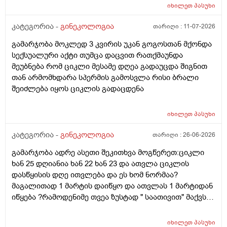
მენსტრუაცია 10 დღეა გადამიცდს,,, ორსულობას არ
იხილეთ
პასუხი
აჩვენებს ტესტი... ივნისში რომ დავოესულებოდი უკვე
თვე გავიდა... 9 ივლის რო დავორსულებოდი როგორ
კატეგორია -
გინეკოლოგია
თარიღი :
11-07-2026
ოვულაციია იყო დიდი ხნით ადრე... შეგრძმება მაქ მაქ
გამარჯობა მოკლედ 3 კვირის უკან გოგოსთან მქონდა
ტკივილის ხან არა, შარდვის შემდეგ ტკივილი და
სექსუალური აქტი თუმცა დაცვით რათქმაუნდა
შებერილობის შეგრძმება...ჩემით ორციპოლი და
მეუბნება რომ ციკლი მესამე დღეა გადაუცდა შიგნით
ნოშპაც დავლიეე.... რა უნდა ვქნა
თან არმომხდარა სპერმის გამოსვლა რისი ბრალი
შეიძლება იყოს ციკლის გადაცდენა
იხილეთ
პასუხი
კატეგორია -
გინეკოლოგია
თარიღი :
26-06-2026
გამარჯობა ადრე ასეთი შეკითხვა მოგწერეთ:ციკლი
ხან 25 დღიანია ხან 22 ხან 23 და ათვლა ციკლის
დასწყისის დღე ითვლება და ეს ხომ ნორმაა?
მაგალითად 1 მარტის დაიწყო და ათვლას 1 მარტიდან
იწყება ?რამოდენიმე თვეა ზუსტად " საათივით" მაქვს
უკვე 21 დღიანი და ვიცი რომ ნორმაა, მაგრამ სულ
მეშინია კიდევ ხომ არ ჩამოიწევს? მინდა რომ 25 ან
იხილეთ
პასუხი