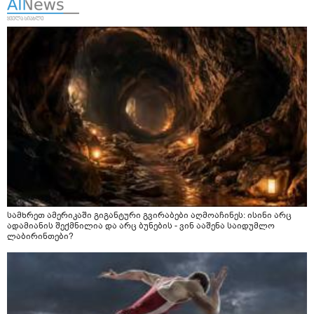
სამხრეთ ამერიკაში გიგანტური გვირაბები აღმოაჩინეს: ისინი არც
ადამიანის შექმნილია და არც ბუნების - ვინ ააშენა საიდუმლო
ლაბირინთები?