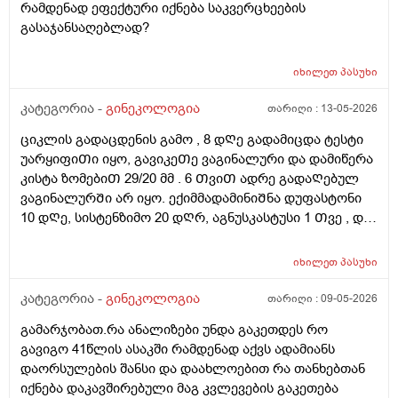
რამდენად ეფექტური იქნება საკვერცხეების
გასაჯანსაღებლად?
იხილეთ
პასუხი
კატეგორია -
გინეკოლოგია
თარიღი :
13-05-2026
ციკლის გადაცდენის გამო , 8 დᲦე გადამიცდა ტესტი
უარყიფიᲗი იყო, გავიკეᲗე ვაგინალური და დამიწერა
კისტა ზომებიᲗ 29/20 მმ . 6 ᲗვიᲗ ადრე გადაᲦებულ
ვაგინალურᲨი არ იყო. ექიმმადამინიᲨნა დუფასტონი
10 დᲦე, სისტენზიმო 20 დᲦრ, აგნუსკასტუსი 1 Თვე , და
ციკლის მერე გაფამოწმება ეხოზე.
რამდენადსაყურადᲦებოა და Თუ დაეხმარება ეს
იხილეთ
პასუხი
წამლევი გაწოვაᲨი. Თუსხვა ექიმს მივმარᲗო?
კატეგორია -
გინეკოლოგია
თარიღი :
09-05-2026
გამარჯობათ.რა ანალიზები უნდა გაკეთდეს რო
გავიგო 41წლის ასაკში რამდენად აქვს ადამიანს
დაორსულების შანსი და დაახლოებით რა თანხებთან
იქნება დაკავშირებული მაგ კვლევების გაკეთება