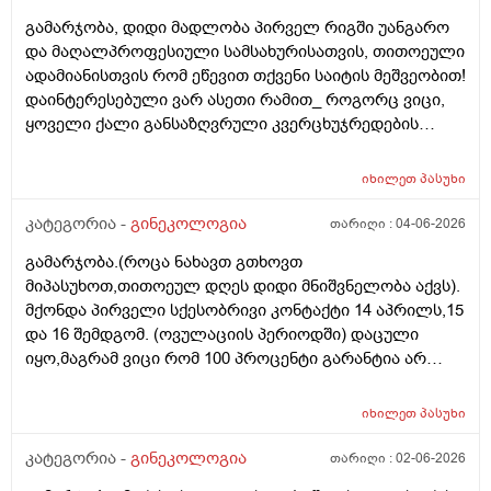
გამარჯობა, დიდი მადლობა პირველ რიგში უანგარო
და მაღალპროფესიული სამსახურისათვის, თითოეული
ადამიანისთვის რომ ეწევით თქვენი საიტის მეშვეობით!
დაინტერესებული ვარ ასეთი რამით_ როგორც ვიცი,
ყოველი ქალი განსაზღვრული კვერცხუჯრედების
რაოდენობით/რიცხვით იბადება. ანუ, გამოდის,
თითოელისთვის, ეს რიცხვი ინდივიდუალურია? რაზეა
იხილეთ
პასუხი
ეს დამოკიდებული?_მისი ჯანმრთელობის
(ჩვილობიდან) რომელ პროცესებზე? ქალის
კატეგორია -
გინეკოლოგია
თარიღი :
04-06-2026
ორგანიზმის/ჯანმრთელობის რომელ თავისებურებებზე
გამარჯობა.(როცა ნახავთ გთხოვთ
რომ დავუშვათ, ზოგიერთ ქალბატონს მეტი
მიპასუხოთ,თითოეულ დღეს დიდი მნიშვნელობა აქვს).
რაოდენობა აქვთ მათ ორგანიზმში
მქონდა პირველი სქესობრივი კონტაქტი 14 აპრილს,15
კვერცხუჯრედებისა, დაბადების პროცესიდან და ზოგს
და 16 შემდგომ. (ოვულაციის პერიოდში) დაცული
კი მცირე? მადლობთ!
იყო,მაგრამ ვიცი რომ 100 პროცენტი გარანტია არ
არსებობს. მენსტრუაცია(ყოველ შემთხვევაში მე ასე
ვფოქრობ რადგანაც Implantation bleeding არსებობს და
იხილეთ
პასუხი
არ მინდა ავირიო) მქონდა 24 რიცხვში,როგორც
ჩვეულებრივ 3-4 დღე,მაგრამ ადრე
კატეგორია -
გინეკოლოგია
თარიღი :
02-06-2026
მომივიდა,ველოდებოდი 1 კვირის ან 10 დღის მერე.