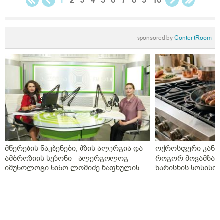
1
2
3
4
5
6
7
8
9
10
sponsored by
ContentRoom
მწერების ნაკბენები, მზის ალერგია და
ოქროსფერი კანი 
ამბროზიის სეზონი - ალერგოლოგ-
როგორ მოვამზად
იმუნოლოგი ნინო ლომიძე ზაფხულის
ხარისხის სოსისი 
ალერგიებზე
„შეფმაისტერის“ 