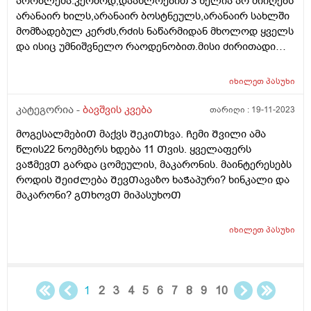
პრობლემა.კერძოდ,დაახლოებით 3 წელია არ მიიღებს
არანაირ ხილს,არანაირ ბოსტნეულს,არანაირ სახლში
მომზადებულ კერძს,რძის ნაწარმიდან მხოლოდ ყველს
და ისიც უმნიშვნელო რაოდენობით.მისი ძირითადი
საკვებია კარტოფილი,მაკარონი,პილმენი და ე.წ "fast
food". ეს ყველაფერი მოხდა დროთა
იხილეთ
პასუხი
განმავლობაში.ყველაფერს მიირთმევდა და ბოლო 3
წელია,ფაქტიურად ჯანსაღს აღარაფერს
კატეგორია -
ბავშვის კვება
თარიღი :
19-11-2023
იღებს.ვერაფერს ვერ გავხდი.არანაირ ძალდატანებას
მოგესალმებიᲗ მაქვს ᲨეკიᲗხვა. Ჩემი Შვილი ამა
და წინააღმდეგობას აზრი არ აქვს.თვითონაც
წლის22 ნოემბერს ხდება 11 Თვის. ყველაფერს
განიცდის რომ ვუხსნი რა საფრთხისშემცველია
ვაᲭმევᲗ გარდა ცომეულის, მაკარონის. მაინტერესებს
მსგავსი კვება,მაგრამ არ შეუძლია ჭამოს სხვა
როდის ᲨეიᲫლება ᲨევᲗავაზო ხაᲭაპური? ხინკალი და
რამ.მირჩიეთ როგორ მოვიქცე.კვების ფსიქოლოგი ამ
მაკარონი? გᲗხოვᲗ მიპასუხოᲗ
კუთხით თუ მუშაობს რომ ჩავრთო?
იხილეთ
პასუხი
1
2
3
4
5
6
7
8
9
10