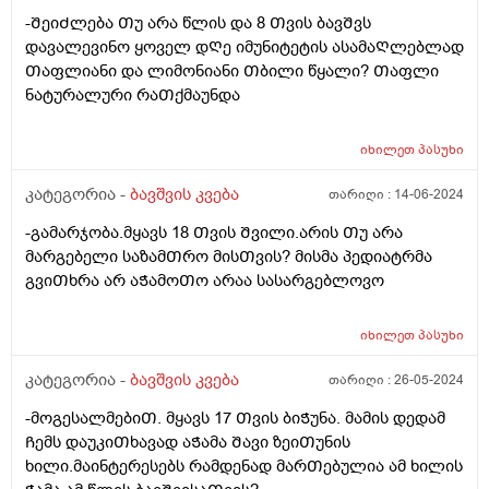
ნამცეც, წიწკნის, ანამცეცებს და ა.შ. წესიერად მოკბეჩა
-ᲨეიᲫლება Თუ არა წლის და 8 Თვის ბავᲨვს
და საკვებისთვის მიყოლება ვერ ვასწავლე. უმეტესად
დავალევინო ყოველ დᲦე იმუნიტეტის ასამაᲦლებლად
არც არაფერს აყოლებს პურს და არც დამანაყრებელ
Თაფლიანი და ლიმონიანი Თბილი წყალი? Თაფლი
საჭმელს ჭამს, მოშივდება, მივა სალათის ფოთლებს
ნატურალური რაᲗქმაუნდა
ჭამს, მერე კიდევ მოშივდება, ახლა ბულგარულ
წიწაკას ჭამს და ა.შ გაუთავებლად მთელი დღე.
მირჩიეთ რამე, ან მითხარით ეს ნორმაა? დატანჯული
იხილეთ
პასუხი
ვარ უკვე, მის შიმშილზე მეტად უკვე ის მაწუხებს, რომ
კატეგორია -
ბავშვის კვება
თარიღი :
14-06-2024
სამზარეულოდან ვერ გამოვდივარ მთელი დღე.
-გამარჯობა.მყავს 18 Თვის Შვილი.არის Თუ არა
მარგებელი საზამᲗრო მისᲗვის? მისმა პედიატრმა
გვიᲗხრა არ აᲭამოᲗო არაა სასარგებლოვო
იხილეთ
პასუხი
კატეგორია -
ბავშვის კვება
თარიღი :
26-05-2024
-მოგესალმებიᲗ. მყავს 17 Თვის ბიᲭუნა. მამის დედამ
Ჩემს დაუკიᲗხავად აᲭამა Შავი ზეიᲗუნის
ხილი.მაინტერესებს რამდენად მარᲗებულია ამ ხილის