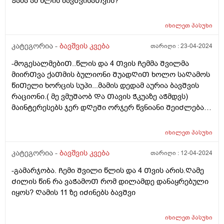
Ჭამა ამ წლის ბავᲨვისაᲗვის?
იხილეთ
პასუხი
კატეგორია -
ბავშვის კვება
თარიღი :
23-04-2024
-მოგესალმებიᲗ..წლის და 4 Თვის Ჩემმა Შვილმა
მიირᲗვა ქაᲗმის ბულიონი ᲨუადᲦიᲗ ხოლო საᲦამოს
წიᲗელი ხორცის სუპი...მამის დედამ აურია ბავᲨვის
რაციონი.( მე ვმუᲨაობ Და Თავის Ჭკუაზე აᲭმდვს)
მაინტერესებს ჯერ დᲦეᲨი ორჯერ წვნიანი ᲨეიᲫლება?
არ ვნებს კუᲭს? ან Შერევა ქაᲗამი და წიᲗელი ხორცი
ერᲗ დᲦეს არ ვნებს? Ღამე ვნახე მუცელზე წიᲗლად
იხილეთ
პასუხი
დაყრილი ხორხოᲨელებივიᲗ ანუ ალერგიული
რეაქცია. ᲦმერᲗმა იცის რამდენი რამ.აᲭამა Ჩემს
კატეგორია -
ბავშვის კვება
თარიღი :
12-04-2024
Ვუმად მოკლედ მაინტერესებს რეაქციას რა მისცემდა?
-გამარჯობა. Ჩემი Შვილი წლის და 4 Თვის არის.Ღამე
Ძილის წინ რა ვაᲭამოᲗ რომ დილამდე დანაყრებული
იყოს? Ღამის 11 ზე იᲫინებს ბავᲨვი
იხილეთ
პასუხი