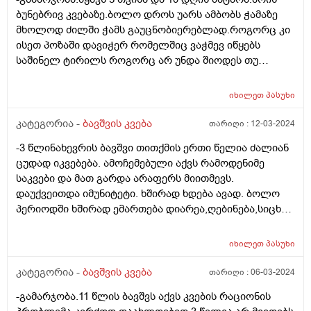
ბუნებრივ კვებაზე.ბოლო დროს უარს ამბობს ჭამაზე
მხოლოდ ძილში ჭამს გაუცნობიერებლად.როგორც კი
ისეთ პოზაში დავიჭერ რომელშიც ვაჭმევ იწყებს
საშინელ ტირილს როგორც არ უნდა შიოდეს თუ
ფხიზლადაა არაფრით არ ჭამს.მყავდა
პედიატრთან,მაგრამ ვერ მითხრა რა სჭირდა იმიტომ
იხილეთ
პასუხი
რომ ბავშვს ფიზიკურად არაფერი აწუხებს არც ყური
და არც სხვა რამ.მერე მე მოვიძიე და ვნახე Behavioral
კატეგორია -
ბავშვის კვება
თარიღი :
12-03-2024
feeding aversion -ზე ინფორმაცია.ყველაფერი ზუსტად
-3 წლინახევრის ბავშვი თითქმის ერთი წელია ძალიან
ემთხვევა.
ცუდად იკვებება. ამოჩემებული აქვს რამოდენიმე
საკვები და მათ გარდა არაფერს მიითმევს.
დაუქვეითდა იმუნიტეტი. ხშირად ხდება ავად. ბოლო
პერიოდში ხშირად ემართება დიარეა,ღებინება,სიცხე.
უკვე მეოთხედ დაემართა თვენახევრის განმავლობაში.
მადაც საერთოდ დაკარგული აქვს,რასაც
იხილეთ
პასუხი
მიირთმევდა,იმ პროდუქტებზეც უარს ამბობს. ძალიან
დასუსტებულია. გავუკეთე პარაზიტებზე კვლევა,არ
კატეგორია -
ბავშვის კვება
თარიღი :
06-03-2024
აღმოაჩნდა. რა კვლევებს მირჩევთ ან რასთან გვაქვს
-გამარჯობა.11 წლის ბავშვს აქვს კვების რაციონის
საქმე?