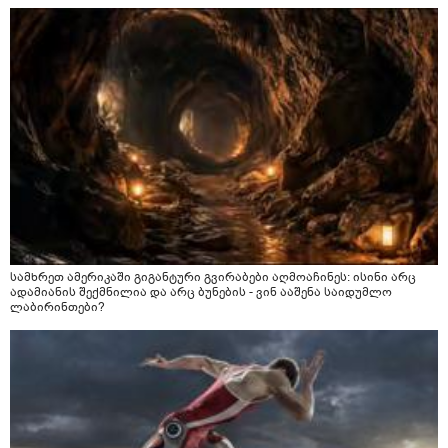
სამხრეთ ამერიკაში გიგანტური გვირაბები აღმოაჩინეს: ისინი არც
ადამიანის შექმნილია და არც ბუნების - ვინ ააშენა საიდუმლო
ლაბირინთები?