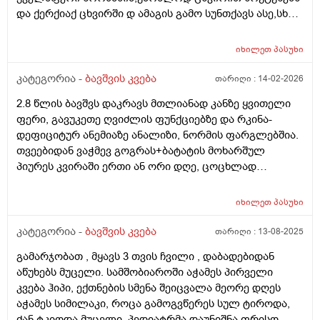
და ქერქიაქ ცხვირში დ ამაგის გამო სუნთქავს ასე,სხვა
რამე ჩივილები სიმპტომები არააქვს,ბიჭო არის 25
დღის 4.600 დღეს ავწონეთ,ჭამს სიმილაკ გოლდ 1.
იხილეთ
პასუხი
იღებდა 90 გრ.ხოდა როცა ცლის საჭმელს ეტყობა რო
კიდევ უნდა,ამ საღამოთი არაფრით არ დაიძინა,90
კატეგორია -
ბავშვის კვება
თარიღი :
14-02-2026
გრამზე,გასულია სადღაც 1.30 წუთი და ეძებს საჭმელს
2.8 წლის ბავშვს დაკრავს მთლიანად კანზე ყვითელი
სოსკას ისე წოვს ლამის გახიოს და ასეთ დროს 120 გრ
ფერი, გავუკეთე ღვიძლის ფუნქციებზე და რკინა-
რო მივცეთ რამე დაშავდება?როცა მივეცით 120 გრ
დეფიციტურ ანემიაზე ანალიზი, ნორმის ფარგლებშია.
შეჭამა და კაი ნაქეიფარივით გატრუნული იყო და
თვეებიდან ვაჭმევ გოგრას+ბატატის მოხარშულ
ეძინა კარგად,რას გვირჩევთ არ აღებინებს და
პიურეს კვირაში ერთი ან ორი დღე, ცოცხლად
პირიქით ეძებს და გადავიყვანოთ პირდაპირ 120
მიირთმევს სტაფილოს დღეში ერთ პატარას, ნუ
გრამზე თუ შიგადაშიგ ვაჭამოთ 120 და ზოგჯერ 90?
სეზონზე მანდარინსაც საკმაოდ ბევრს მიირთმევდა.
როგორ ჯობია?და რას იტყვით კიდევ სიმილაკი
იხილეთ
პასუხი
შესაძლოა ამ ყველაფრისგან იყოს გამოწვეული? თუ
ნეოშური რომ ვაჭამოთ მაგალითად დღეში ერთი ან
სხვა რამე ანალიზი გავუკეთო კიდევ? ბავშვი აქტიურია
კატეგორია -
ბავშვის კვება
თარიღი :
13-08-2025
ორი ჭამა?ახალ დაბადებულზე მიცეს კლინიკაში და
განვითარებულია
დაკრისტალებული გავიდა კუჭშიო და ვერ მოინელაო
გამარჯობათ , მყავს 3 თვის ჩვილი , დაბადებიდან
და ახლა ისეა რო არც ბოთლებს იწუნებს ნებისმიერი
აწუხებს მუცელი. სამშობიაროში აჭამეს პირველი
სოსკიდან ჭამს ოღონდ ვაჭამოთ,პედიატრმა კი
კვება ჰიპი, ექთნების სმენა შეიცვალა მეორე დღეს
გვითხრა ისე რო ცოტა ბევრიაო 120 გრამიო მაგრამ
აჭამეს სიმილაკი, როცა გამოგვწერეს სულ ტიროდა,
გიჟადაა ქცეული და რავქნაათ?
ძან ტკიოდა მუცელი, პედიატრმა დაუნიშნა ფრისო