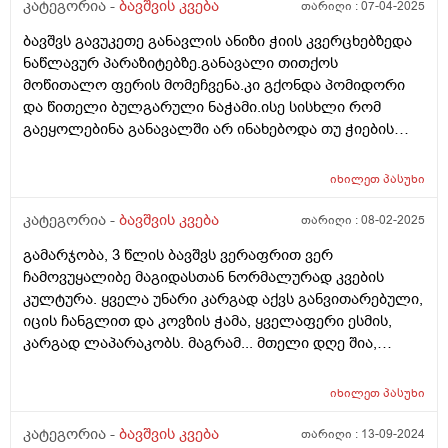
არის 12 კილო და 900 გრამი, დიდაᲗ არ იმატებს
კატეგორია -
ბავშვის კვება
თარიღი :
07-04-2025
წონაᲨი, დიდ Შუალედს ხომ არ ვაკეᲗებ საᲦამოს
ბავშვს გავუკეთე განავლის ანიზი ჭიის კვერცხებზედა
კვებიდან დილის კვებამდე? გმადლობᲗ
ნაწლავურ პარაზიტებზე.განავალი თითქოს
მოწითალო ფერის მომეჩვენა.კი გქონდა პომიდორი
და წითელი ბულგარული ნაჭამი.ისე სისხლი რომ
გაეყოლებინა განავალში არ ინახებოდა თუ ჭიების
დროს არ სინჯავენ
იხილეთ
პასუხი
კატეგორია -
ბავშვის კვება
თარიღი :
08-02-2025
გამარჯობა, 3 წლის ბავშვს ვერაფრით ვერ
ჩამოვუყალიბე მაგიდასთან ნორმალურად კვების
კულტურა. ყველა უნარი კარგად აქვს განვითარებული,
იცის ჩანგლით და კოვზის ჭამა, ყველაფერი ესმის,
კარგად ლაპარაკობს. მაგრამ... მთელი დღე შია,
მთელი დღე მაცივართან დგას, ოღონდ ვერ
გავაგებინე ის, თუ რა უნდა ჭამოს, რომ დანაყრდეს და
იხილეთ
პასუხი
ყოველ ნახევარ საათში არ მოშივდეს. მთელი დღის
განმავლობაში ჭამს ლუკმა-ლუკმა, პურს ნამცეც-
კატეგორია -
ბავშვის კვება
თარიღი :
13-09-2024