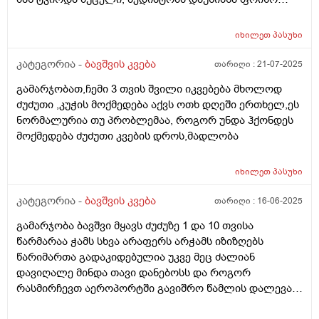
ვომმი, ვომმა კუჭში ძან შეკრა კენჭებივით და
კურკლებივით გადიოდა ბავშვი, დაუნიშნა პეპ აცე, პეპ
იხილეთ
პასუხი
აცემ მუცელი ატკინა, მერე პიკოჯესტი, ფრისო
კომფორტ არ, ჰიპის კომფორტიც ვაჭამე,
კატეგორია -
ბავშვის კვება
თარიღი :
21-07-2025
ჰელიოლაქსი მივეცით შეკრულობის გამო და უარესად
გამარჯობათ,ჩემი 3 თვის შვილი იკვებება მხოლოდ
გააგიჟა. გაზების წამლები უარეს უშვრება. და ბოლოს
ძუძუთი ,კუჭის მოქმედება აქვს ოთხ დღეში ერთხელ,ეს
ფრისო მულტიო მიიღო კარგად, გაზები ისევ აწუხებს
ნორმალურია თუ პრობლემაა, როგორ უნდა ჰქონდეს
მაგრამ არ ტირის, ვაჭმევ ფრისო მულტიოს 2 თვიდან.
მოქმედება ძუძუთი კვების დროს,მადლობა
თხის რძეს აქებს ბევრი და როგორია??? . ორი კვირაა
როცა რძეს გადაყლაპავს მუცლიდან ისმის ხრიალის
ხმები და ბოლომდე არ ჭამდა, პედიატრმა დაუნიშნა
იხილეთ
პასუხი
ქვამატელი დღეში ორჯერ, მეოთხედი. დავალევინე
კატეგორია -
ბავშვის კვება
თარიღი :
16-06-2025
ერთი დღე მხოლოდ ერთხელ დღეში და დაიწყო ჭამა,
ათი დღის მერე ისევ ისე დაიწყო, დავალევინე კიდევ
გამარჯობა ბავშვი მყავს ძუძუზე 1 და 10 თვისა
და ჭამს ხუთი დღეა გასული, სულ ორჯერ მივეცი
წარმარაა ჭამს სხვა არაფერს არჭამს იზიზღებს
ქვამატელი და ანოტაციაში წავიკითხე რომ
წარიმართა გადაკიდებულია უკვე მეც ძალიან
ჩვილებისთვის არ წერია, ძალიან შემეშინდა,
დავიღალე მინდა თავი დანებოსს და როგორ
საყურადღებო ხომ არ არის? პედიატრი მარწმუნებს
რასმირჩევთ აეროპორტში გავიშრო წამლის დალევას
რომ ვენდო უსაფრთხოა. თქვენ რას მეტყვით?
რასიტყვით??