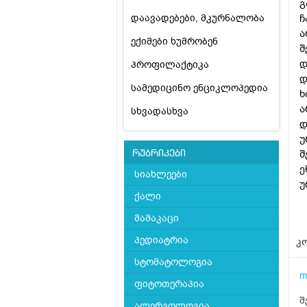
გ
დაავადებები, მკურნალობა
ჩ
ა
ექიმები ხუმრობენ
შ
დ
პროფილაქტიკა
დ
სამედიცინო ენციკლოპედია
ხ
ა
სხვადასხვა
დ
უ
შ
რუბრიკები
ე
სიახლეები
უ
ქალი
მამაკაცი
პედიატრია
კო
სტომატოლოგია
m
ფიტოთერაპია
შ
ალერგოლოგია