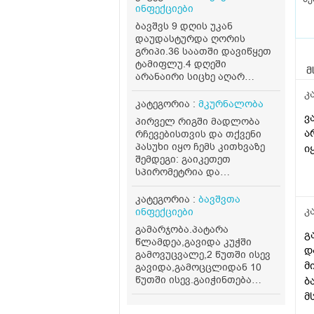
ინფექციები
ბავშვს 9 დღის უკან
დაუდასტურდა ღორის
გრიპი.36 საათში დავიწყეთ
ტამიფლუ.4 დღეში
მ
არანაირი სიცხე აღარ
ჰქონდა. მე 8 დღეს მითხრა
კ
რომ ყბასთან სტკიოდა,
კატეგორია :
მკურნალობა
ვიფიქრე ჯირკველი
ვ
პირველ რიგში მადლობა
გაუღიზიანდა,დილით
ა
რჩევებისთვის და თქვენი
გაიღვიძა დასიებული ყბით
პასუხი იყო ჩემს კითხვაზე
ი
,გავაკეთეთ ეხო,ლიმფური
შემდეგი: გაიკეთეთ
ჯირკვლებია
სპირომეტრია და
გადიდებული,20მმ
ალერგოლოგიური ტესტი
,ანთებითი პროცესიო.ჩვენი
(განსაზღვრავს ასთმის
კატეგორია :
ბავშვთა
პედიატრი არ იყო ადგილზე
ტიპს). ინჰალატორები
კ
ინფექციები
და სხვასთან მყავდა.ამ
გააგრძელეთ მხოლოდ
პედიტა ანალიზებში არაა
გამარჯობა.პატარა
გ
ექიმის მითითებით,
ბაქტერიული ფონიო და. ჯერ
წლამდეა,გავიდა კუჭში
თვითნებურად არ
დ
ანტიბიოტიკი არ
გამოვუცვალე,2 წუთში ისევ
შეწყვიტოთ. ბუნებრივად:
მ
უნდაო.ტეპერატურაც
გავიდა,გამოცცლიდან 10
ხელს უწყობს თბილი
პირველ დღეს დაბალი
წუთში ისევ.გაიჭინთება
ბ
ორთქლის ინჰალაცია,
ჰქონდა, დღეს აღარ აქვს
გავა.აშლილი არაა,ღამეც
მ
თბილი წყლის მიღება.
,ცოტა დაცხრა. ჩვენმა
მშვიდად ეძინა,გუშინ
მოერიდეთ სიცივეს,
რ