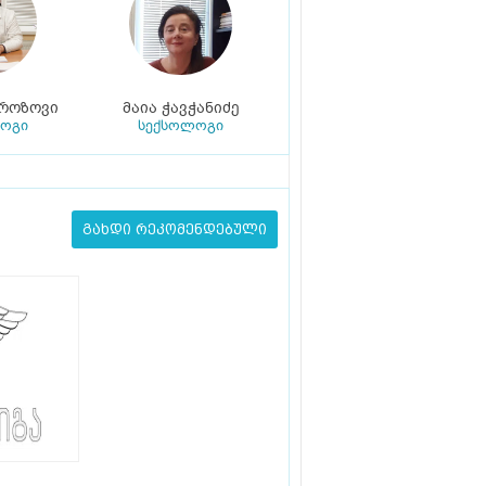
როზოვი
მაია ჭავჭანიძე
ოგი
სექსოლოგი
გახდი რეკომენდებული