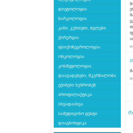
გ
დიეტოლოგია
ე
მ
ნარკოლოგია
ვ
თ
კანი, კუნთები, ძვლები
ფ
ქირურგია
ა
თ
ფსიქონევროლოგია
ონკოლოგია
ე
კოსმეტოლოგია
მ
დაავადებები, მკურნალობა
თ
ექიმები ხუმრობენ
პროფილაქტიკა
სხვადასხვა
რ
სამედიცინო ტესტი
დიაგნოსტიკა