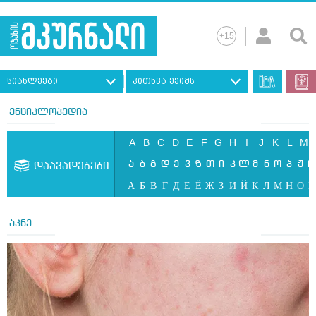
სიახლეები
კითხვა ექიმს
ენციკლოპედია
A
B
C
D
E
F
G
H
I
J
K
L
M
ა
ბ
გ
დ
ე
ვ
ზ
თ
ი
კ
ლ
მ
ნ
ო
პ
ჟ
რ
დაავადებები
А
Б
В
Г
Д
Е
Ё
Ж
З
И
Й
К
Л
М
Н
О
П
აკნე