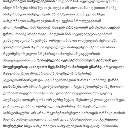
სამკურნალო საშუალებებთან :
მიღების წინ აუცილებელია ექიმის
ინფორმირება იმის შესახებ, იღებთ ან ახლახანს იღებდით რაიმე
სამკურნალო საშუალებებს.
არ არსებობს მონაცემები სხვა
სამკურნალო საშუალებებთან და კვების პროდუქტებთან
ურთიერთქმედების შესახებ.
მიღება ორსულობის და ძუძუთი კვების
დროს:
რაიმე პრეპარატის მიღების წინ აუცილებელია ექიმთან
კონსულტაციის ჩატარება.
ორსულობის და ლაქტაციის პერიოდში
უსაფრთხოების შესახებ შეზღუდული მონაცემების გამო არ არის
რეკომენდირებული პრეპარატის მიღება ამ კატეგორიის
პაციენტებისათვის.
ზემოქმედება ავტოტრასნპორტის ტარების და
პოტენციურად სახიფათო მექანიზმების მართვის უნარზე:
არ ყოფილა
შეტყობინებები პრეპარატის ზემოქმედების შესახებ
ავტოტრასნპორტის და სხვა მექანიზმების მართვის უნარზე.
ჭარბი
დოზირება:
არ არის რეკომენდირებული რეკომენდირებულზე მაღალი
დოზების მიღება.
სიმპტომები: დოზების მიღებისას, რომლებიც
აღემატება დღიურ დოზა ორ ჯერზე მეტად, შესაძლებელია გულისრევა,
ღებინება, დიარეა, აგზნებული მდგომარეობა.
მკურნალობა:
სიმპტომატური.
არ არის რეკომენდირებული სიროფის ორმაგი დოზის
მიღება გამოტოვებული მიღების კომპენსირებისათვის.
გვერდითი
მოქმედება:
სხვა სამკურნალო საშუალებების მსგავსად ჰერბიონი