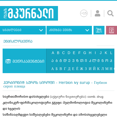
სიახლეები
კითხვა ექიმს
ენციკლოპედია
A
B
C
D
E
F
G
H
I
J
K
L
ა
ბ
გ
დ
ე
ვ
ზ
თ
ი
კ
ლ
მ
ნ
ო
პ
ჟ
მედიკამენტები
А
Б
В
Г
Д
Е
Ё
Ж
З
И
Й
К
Л
М
Н
О
ჰერბიონი® სუროს სიროფი - Herbion ivy surup - Гербион
сироп плюща
საერთაშორისო დასახელება
(აქტიური ნივთიერება): comb. drug
კლინიკურ-ფარმაკოლოგიური ჯგუფი:
პულმონოლოგია მუკოლიზური
და ხველის
საწინააღმდეგო საშუალებები მუკოლიზური და ამოსახველებელი