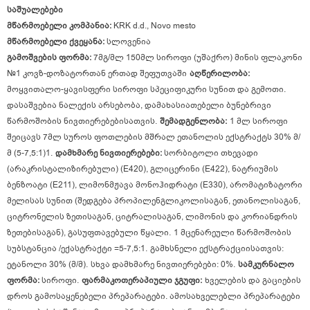
საშუალებები
მწარმოებელი კომპანია:
KRK d.d., Novo mesto
მწარმოებელი ქვეყანა:
სლოვენია
გამოშვების ფორმა:
7მგ/მლ 150მლ სიროფი (უშაქრო) მინის ფლაკონი
№1 კოვზ-დოზატორთან ერთად შეფუთვაში
აღწერილობა:
მოყვითალო-ყავისფერი სიროფი სპეციფიკური სუნით და გემოთი.
დასაშვებია ნალექის არსებობა, დამახასიათებელი ბუნებრივი
წარმოშობის ნივთიერებებისათვის.
შემადგენლობა:
1 მლ სიროფი
შეიცავს 7მლ სუროს ფოთლების მშრალ ეთანოლის ექსტრაქტს 30% მ/
მ (5-7,5:1)1.
დამხმარე ნივთიერებები:
სორბიტოლი თხევადი
(არაკრისტალიზირებული) (E420), გლიცერინი (E422), ნატრიუმის
ბენზოატი (E211), ლიმონმჟავა მონოჰიდრატი (E330), არომატიზატორი
მელისას სუნით (შედგება პროპილენგლიკოლისაგან, ეთანოლისაგან,
ციტრონელის ზეთისაგან, ციტრალისაგან, ლიმონის და კორიანდრის
ზეთებისაგან), გასუფთავებული წყალი.
1 მცენარეული წარმოშობის
სუბსტანცია /ექასტრაქტი =5-7,5:1.
გამხსნელი ექსტრაქციისათვის:
ეტანოლი 30% (მ/მ).
სხვა დამხმარე ნივთიერებები: 0%.
სამკურნალო
ფორმა:
სიროფი.
ფარმაკოთერაპიული ჯგუფი:
ხველების და გაციების
დროს გამოსაყენებელი პრეპარატები.
ამოსახველებლი პრეპარატები