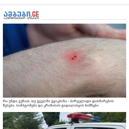
წავიკითხე რომ თუ არ ადუღდა კურკუმა წყალში, მაშინ
შეიცავო დიდი ოდენობით ოქსალატებს და თირკმელში
გააჩენსო კენჭებს. ზუსტად ვერ გავიგე როგორ
მოვამზადო უსაფრთხოდ. 2) მეორე ვარიანტი
მაინტერესებს რძესთან ერთად მიღება: რძეში ჩავყარო
ერთი სუფრის კოვზის მეოთხედი ფხვნილი კურკუმა და
ჩავყარო ცოტა შავი პილპილი და ავადუღო თუ ჯერ რძე
ავადუღო, ცოტა გათბეს და მერე ჩავყარო კურკუმა? და
საღამოს ვახშამზე რომ მივიღო თუ შეიძლება? P.S მიზანი
არის ანთების საწინააღმდეგო,ანტიოქსიდანტური და
დამამშვიდებელი( მშვიდი ძილისთვის)
რა უნდა ვქნათ, თუ გველმა გვიკბინა - პირველადი დახმარების
წესები, სიმპტომები და კრიზისის გადალახვის ნიშნები