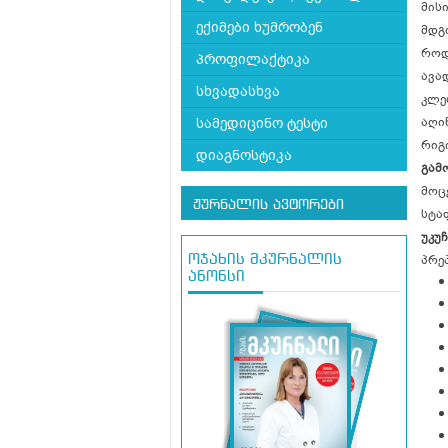
მის
ექიმები ხუმრობენ
მდგ
როდ
პროფილაქტიკა
ავა
სხვადასხვა
კლე
სამედიცინო ტესტი
აღინ
რიგ
დიაგნოსტიკა
გამო
მოც
ჟურნალის ავტორები
სტა
უკუჩ
ოჯახის მკურნალის
პრე
ანონსი