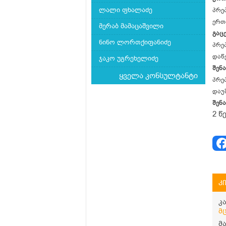
ლალი ფხალაძე
პრე
ერთ
მერაბ მამაცაშვილი
გაც
ნინო ლორთქიფანიძე
პრე
დაწ
ჯაკო უგრეხელიძე
შენ
ყველა კონსულტანტი
პრე
დაუ
შენა
2 წ
კ
კ
მ
მ