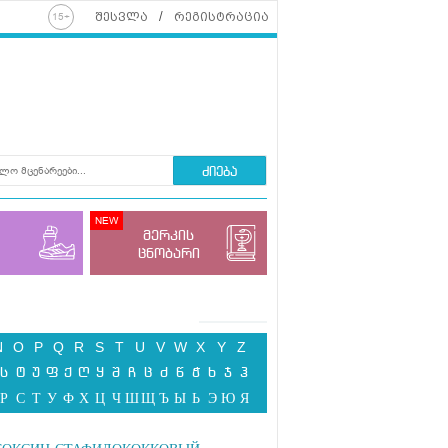
შესვლა
რეგისტრაცია
ძიება
მერკის
ცნობარი
N
O
P
Q
R
S
T
U
V
W
X
Y
Z
ს
ტ
უ
ფ
ქ
ღ
ყ
შ
ჩ
ც
ძ
წ
ჭ
ხ
ჯ
ჰ
Р
С
Т
У
Ф
Х
Ц
Ч
Ш
Щ
Ъ
Ы
Ь
Э
Ю
Я