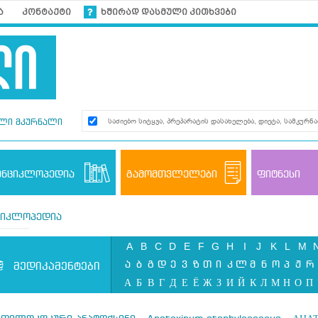
ა
კონტაქტი
ხშირად დასმული კითხვები
ლი მკურნალი
ენციკლოპედია
გამომთვლელები
ფიტნესი
ციკლოპედია
A
B
C
D
E
F
G
H
I
J
K
L
M
ა
ბ
გ
დ
ე
ვ
ზ
თ
ი
კ
ლ
მ
ნ
ო
პ
ჟ
რ
მედიკამენტები
А
Б
В
Г
Д
Е
Ё
Ж
З
И
Й
К
Л
М
Н
О
П