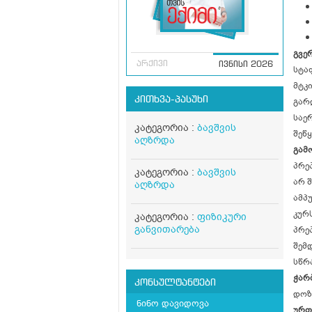
გვე
არქივი
ივნისი 2026
სტა
მტკი
კითხვა-პასუხი
გარ
საე
კატეგორია :
ბავშვის
შეწ
აღზრდა
გამ
პრე
კატეგორია :
ბავშვის
არ 
აღზრდა
ამპუ
კურ
კატეგორია :
ფიზიკური
განვითარება
პრე
შემდ
სწრ
ჭარ
კონსულტანტები
დოზ
ნინო დავიდოვა
ურთ