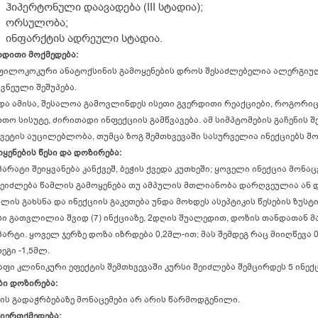
ჰიპერტონული დაავადება (III სტადია);
ორსულობა;
ინფარქტის ადრეული სტადია.
რდითი მოქმედება:
ფილოკოკური ანატოქსინის გამოყენების დროს შესაძლებელია ალერგიულ
ვნეული შეშუპება.
და ამისა, შესალოა გამოვლინდეს ისეთი გვერდითი რეაქციები, როგორიც
რთო სისუტე, ძირითადი ინფექციის გამწვავება. ამ სიმპტომების გაჩენის 
ყვეტის აუცილებლობა, თუმცა ზოგ შემთხვევაში სასურველია ინექციებს 
ოყენების წესი და დოზირება:
პარატი შეიყვანება კანქვეშ, ბეჭის ქვედა კუთხეში; ყოველი ინექცია მონა
შეიძლება წამლის გამოყენება თუ ამპულის მთლიანობა დარღვეულია ან დ
ლის გახსნა და ინექციის გაკეთება უნდა მოხდეს ასეპტიკის წესების ზუსტ
სი გათვლილია შვიდ (7) ინქციაზე, 2დღის შუალედით, დოზის თანდათან 
პარტი. ყოველ ჯერზე დოზა იზრდება 0,2მლ-ით; მას შემდეგ რაც მიიღწევა 0
ეგი -1,5მლ.
აფი კლინიკური ეფექტის შემთხვევაში კურსი შეიძლება შემცირდეს 5 ინექ
ბი დოზირება:
ის გადაჭრბებაზე მონაცემები არ არის წარმოდგენილი.
იერთქმედება: