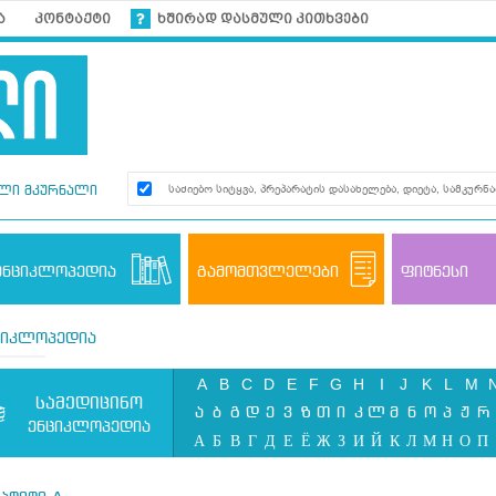
ა
კონტაქტი
ხშირად დასმული კითხვები
ლი მკურნალი
ენციკლოპედია
გამომთვლელები
ფიტნესი
ციკლოპედია
A
B
C
D
E
F
G
H
I
J
K
L
M
სამედიცინო
ა
ბ
გ
დ
ე
ვ
ზ
თ
ი
კ
ლ
მ
ნ
ო
პ
ჟ
რ
ენციკლოპედია
А
Б
В
Г
Д
Е
Ё
Ж
З
И
Й
К
Л
М
Н
О
П