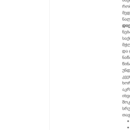
ამჟ
რომ
მედ
ნაღ
დი
ნებ
საქ
მჭლ
და 
ნაწ
წინ
უნდ
კვე
ხორ
აკრ
იხვ
შოკ
სრუ
თავ