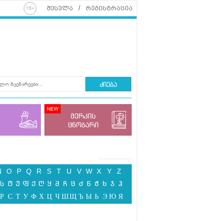
შესვლა
რეგისტრაცია
ძიება
მერკის
ცნობარი
N
O
P
Q
R
S
T
U
V
W
X
Y
Z
ს
ტ
უ
ფ
ქ
ღ
ყ
შ
ჩ
ც
ძ
წ
ჭ
ხ
ჯ
ჰ
Р
С
Т
У
Ф
Х
Ц
Ч
Ш
Щ
Ъ
Ы
Ь
Э
Ю
Я