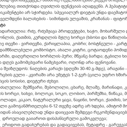
ამად ფარმაცევტულ ბაზარზე რეკლამირებას უწევენ მრავალ 
ლებიც თითქოსდა ღვიძლის ფუნქციას აღადგენს. A ჰეპატიტ
იკამენტები არ სჭირდება. სპეციალურ დიეტას უნდა დაემატო
ველმდენი ბალახების - სიმინდის ულვაშის, კრაზანას - ფიტოჩ
ეტა
ადართულია: რძე, რძემჟავა პროდუქტები, ხაჭო, მოხარშულ
ონლის, ქათმის, კურდღლის მჭლე ხორცი (ხბოსი და წიწილის
ე თევზი - ვირთევზა, ქარიყლაპია, კობრი; ბოსტნეული - კა
დამწნილებული კომბოსტო, ახალი კიტრი, ცოტაოდენი პომიდ
არმი, დაღერღილი ხორბლის პური; მწვანე ბარდა; ტკბილი ხი
ა დღეს გამომცხვარი ნამცხვარი, ოღონდ არა ფენოვანი.
ა შეიზღუდოს: ნაღების კარაქი (დღეში 30-40 გ-მდე), არაჟა
რცხის გული - კვირაში არა უმეტეს 1-2-ჯერ (ცილა უფრო ხში
ცის სოსისი, დიეტური ძეხვი.
ძალულია: შემწვარი, შებოლილი, ცხარე, მლაშე, მარინადი, კ
ის ხორცი, ხახვი, ბოლოკი, სოკო, ლობიო, პირშუშხა, წიწაკა, 
ოლადი, კაკაო, ნატურალური ყავა, ნაყინი, ხორცი, ქათმის, 
ლი გამოჯანმრთელება 6-12 თვეზე ადრე არ ხდება, ამიტომ 
იდან ასაცილებლად უნდა დაიცვათ შემდეგი რეკომენდაციებ
დროულად გაიაროთ დისპანსერული გამოკვლევა;
ერიდოთ გადახურებას და გადაცივებას, მეტადრე - გარუჯვას