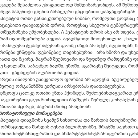
ვადება შესაძლოა უსიყვითლოდ მიმდინარეობდეს. ამ შემთხვევ
ჩევა სასუნთქი გზების ბანალური გაციებითი დაავადებისგან.
ეპატიტის ოთხი განსაკუთრებული ნიშანი, რომელთა ცოდნაც
გაციებითი დაავადების დროს, როდესაც სხეულის ტემპერატურ
თშეგრძნება უმჯობესდება. A ჰეპატიტის დროს ასე არ ხდება.
რამ თვითშეგრძნება ცუდია: ავადმყოფი მოთენთილია, უხალი
ნორმალური ტემპერატურის ფონზე მადა არ აქვს, აღებინებს, 
რძნება უჩნდება. ღებინებაც თავისებურია - არა ხშირი და უხ
იათი და მცირე, მაგრამ შეუპოვარი და ზედიზედ რამდენიმე დ
თუ სკოლაში, საბავშვო ბაღში, ეზოში, აგარაკზე შეიტყვეთ, რო
ვით - გადადების ალბათობა დიდია.
შარდის ანალიზი უსიყვითლო ფორმას არ ავლენს. აუცილებელ
ელიც ორგანიზმში ვირუსის არსებობას დაადასტურებს.
დმყოფს ცალკე ოთახი უნდა ჰქონდეს. შეძლებისდაგვარად ერ
საკუთრებით გაუფრთხილდით ბავშვებს. ზერელე კონტაქტის 
ათობა მცირეა, მაგრამ მაინც არსებობს.
ბორატორიული მონაცემები
ეპატიტის დიაგნოზს სვამენ სისხლისა და შარდის ბიოქიმიური
ორმაციულია შარდის ტესტი ბილირუბინზე, შრატში საერთო 
ნინამინტრანსფერაზის და ასპარტატამინტრანსფერაზის გან