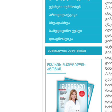
კლი
ექიმები ხუმრობენ
A ჰ
ინფ
პროფილაქტიკა
გან
სხვადასხვა
უშუ
აღი
სამედიცინო ტესტი
ვარ
დიაგნოსტიკა
ჯირ
აქტ
ჟურნალის ავტორები
გავ
იდე
დაბ
ოჯახის მკურნალის
სიმ
ანონსი
A ჰ
გამ
საი
როც
პრო
დღე
სახ