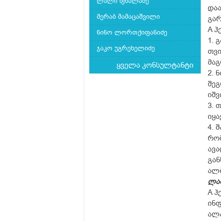
ლალი ფხალაძე
დაა
მერაბ მამაცაშვილი
გარ
A ჰ
ნინო ლორთქიფანიძე
1. 
ჯაკო უგრეხელიძე
თვი
მაგ
ყველა კონსულტანტი
2. 
შეგ
იშვ
3. 
იყა
4. 
რომ
ავა
გან
ალბ
ლა
A ჰ
ინფ
ალა