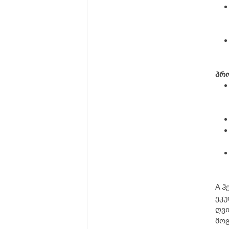
პრ
A ჰ
ეკუ
ღვი
მოგ