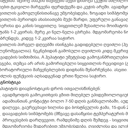
ატებას. მცირე ასაკის ბავშვებს აქვთ დიარეა (კუჭის აშლილ
ხებთ ტკივილი მარჯვენა ფერდქვეშა და კუჭის არეში. ავადმ
ვითლის გამოვლენისთანავე უმჯობესდება, ზოგადი სიმპტომებ
ვითლის პერიოდს ახასიათებს მუქი შარდი, უფერული განავ
ერისა და კანის სიყვითლე. სიყვითლემ შესაძლოა მოიმატოს 
ტანს 1-2 კვირას, მერე კი ნელ-ნელა ცხრება. მდგომარეობა
ბრუნდეს, კიდევ 1-2 კვირაა საჭირო.
ვითლის პირველ დღეებში ისინჯება გადიდებული ღვიძლი (ჰე
ლენომეგალია). ნეკნებიდან გამოსული ღვიძლის კიდე მკვრივ
ვადების სიმძიმისა, A ჰეპატიტი უმეტესად გამოჯანმრთელებ
გება, თუმცა არ არის გამორიცხული სიყვითლის რეციდივი (
ორატორიული მაჩვენებლების დიდხანს შენარჩუნება. ასეთ
ძლის ფუნქციის აღსადგენად ერთი წელია საჭირო.
გნოსტიკა
ეპატიტის დიაგნოსტიკის დროს ითვალისწინებენ:
ავადმყოფის გამოკითხვის გზით მიღებულ ეპიდემიოლოგიურ
ადამიანთან კონტაქტი ბოლო 7-50 დღის განმავლობაში, აუ
დალევა, გაურეცხავი ხილისა და ბოსტნეულის ჭამა, 15-დან 2
დაავადების სიმპტომებს (მწვავე დასაწყისი ტემპერატურის
პროცესების დარღვევით, რამდენიმე დღის შემდეგ - სიყვ
მდგომარეობა შედარებით უმჯობესდება, ღვიძლისა და ელენ