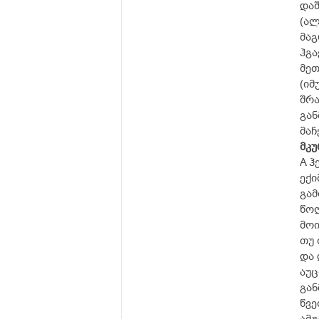
დაშ
(ალ
მაგ
ჰგა
მეთ
(იმ
შრა
გან
მაჩ
მკ
A ჰ
ექი
გამ
წოლ
მოი
თუ 
და 
აუც
გან
წვე