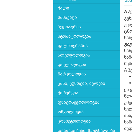
ჰე
ქალი
A ჰ
მამაკაცი
გვხ
უკა
პედიატრია
ცნო
სტომატოლოგია
სახ
გა
ფიტოთერაპია
ხან
ალერგოლოგია
ზამ
შემ
დიეტოლოგია
A ჰ
ნარკოლოგია
კანი, კუნთები, ძვლები
ეს 
ქირურგია
წლა
ფსიქონევროლოგია
უმე
ხელ
ონკოლოგია
ასა
კოსმეტოლოგია
სან
შედ
დაავადებები, მკურნალობა