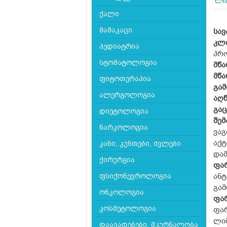
ლი
ქალი
მამაკაცი
სა
კლ
პედიატრია
პრო
სტომატოლოგია
მწა
მწა
ფიტოთერაპია
გამ
ალერგოლოგია
აღ
გაც
დიეტოლოგია
შე
ნარკოლოგია
ვაგ
აქტ
კანი, კუნთები, ძვლები
დამ
ქირურგია
ფა
ფსიქონევროლოგია
ანტ
გამ
ონკოლოგია
ფა
კოსმეტოლოგია
ფა
ლი
დაავადებები, მკურნალობა