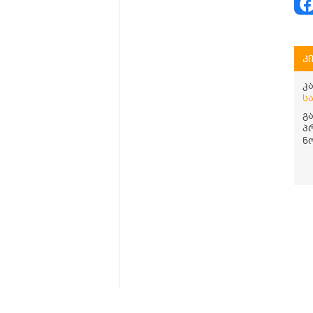
კ
კ
ს
გ
პ
ნ
სა
00
დ
ვ
ს
პ
მთავარი
ჩვენს შესახებ
კითხვა-პასუხი