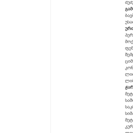
ძუძ
გამ
ბავ
უსა
ურთ
პე
მოქ
ფენ
შემ
ცი
კონ
ლით
ლიმ
ჭარ
მეტ
საშ
საკ
სიმ
მეტ
კურ