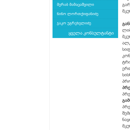
გარ
მერაბ მამაცაშვილი
მკუ
ნინო ლორთქიფანიძე
ჯაკო უგრეხელიძე
გან
ლიმ
ყველა კონსულტანტი
მკუ
ალკ
სიფ
კონ
ტრი
ერ
სის
პრო
პრე
პრე
გამ
პრე
შემ
ნაყ
მკუ