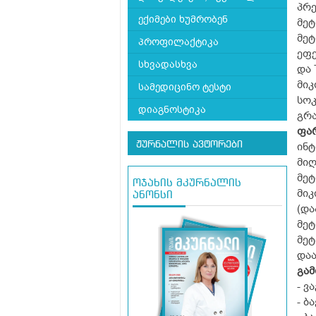
პრე
ექიმები ხუმრობენ
მე
მეტ
პროფილაქტიკა
ეფე
სხვადასხვა
და 
მიკ
სამედიცინო ტესტი
სოკ
დიაგნოსტიკა
გრა
ფარ
ჟურნალის ავტორები
ინტ
მიღ
მეტ
ოჯახის მკურნალის
მიკ
ანონსი
(და
მე
მეტ
და
გამ
- ვ
- ბ