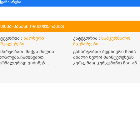
გაზიარება
ითხვა-პასუხი (ფიტოტერაპია)
ატეგორია :
ხალხური
კატეგორია :
სამკურნალო
აშუალებები
მცენარეები
ამარჯობათ. მაქვს ძილის
გამარჯობათ.ბედნიერი შობა-
რობლემა.ჩაძინებით
ახალი წელი! მაინტერესებს
ორმალურად ვიძინებ
კურკუმას( კურკუმინი) ჩაი ან
ღამოს 23:00 ზე და ღამის 03-
რძიანი კურკუმას მიღების
 ან 04:00 საათზე მეღვიძება
წესი. მაინტერესებდა და
ა მერე ვერ ვიძინებ
წავიკითხე ასეთი
ერაფრით.რამე ხალხური
ინფორმაცია: კურკუმას
აშუალება თუ არის ამ
გააჩნია ანთების
რობლემის მოსაგვარებლად
საწინააღმდეგო,
დამამშვიდებელი და
ანტიოქსიდანტური
თვისებები.ის უნდა მივიღოთ
ცხიმთან და შავ პილპილთან
ერთად ეფექტურობის მიზნით.
1) პირველი ვარიანტი არის
ენციკლოპედია
რეკლამა
ჩაი: როგორ მივიღო კურკუმას