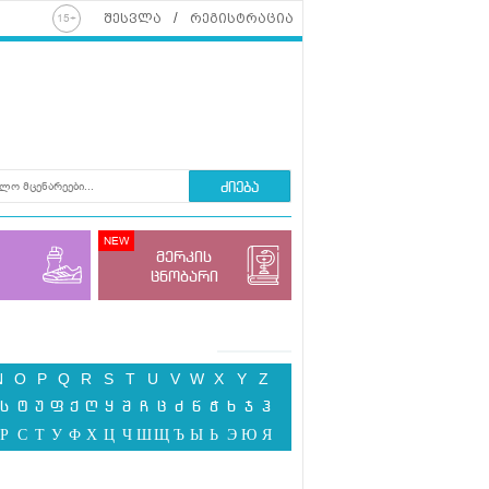
შესვლა
რეგისტრაცია
ძიება
მერკის
ცნობარი
N
O
P
Q
R
S
T
U
V
W
X
Y
Z
ს
ტ
უ
ფ
ქ
ღ
ყ
შ
ჩ
ც
ძ
წ
ჭ
ხ
ჯ
ჰ
Р
С
Т
У
Ф
Х
Ц
Ч
Ш
Щ
Ъ
Ы
Ь
Э
Ю
Я