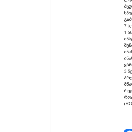
ლეი
მკ
სპე
გამ
7 ს
1 ა
ინს
შენ
ინა
ინა
ვარ
3 წ
პრე
მწ
რეგ
როტ
(RO