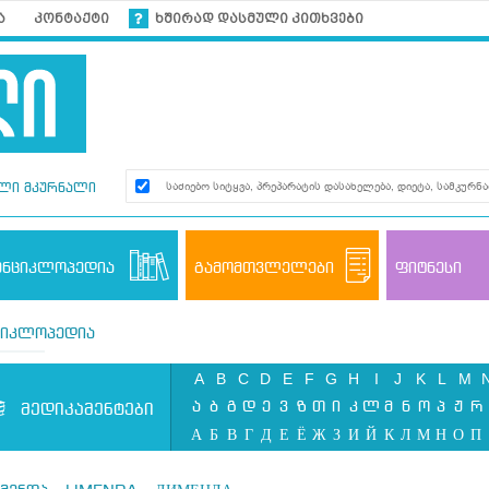
ა
კონტაქტი
ხშირად დასმული კითხვები
ლი მკურნალი
ენციკლოპედია
გამომთვლელები
ფიტნესი
ციკლოპედია
A
B
C
D
E
F
G
H
I
J
K
L
M
ა
ბ
გ
დ
ე
ვ
ზ
თ
ი
კ
ლ
მ
ნ
ო
პ
ჟ
რ
მედიკამენტები
А
Б
В
Г
Д
Е
Ё
Ж
З
И
Й
К
Л
М
Н
О
П