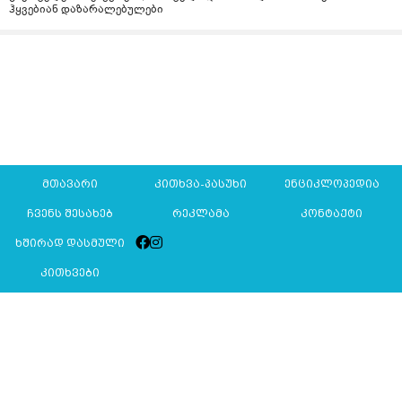
ჰყვებიან დაზარალებულები
მთავარი
კითხვა-პასუხი
ენციკლოპედია
ჩვენს შესახებ
რეკლამა
კონტაქტი
ხშირად დასმული
კითხვები
Mkurnali.ge © 2016 ყველა უფლება დაცულია
მასალების გადაბეჭდვა/რეპროდუცირება აკრძალულია,
იხილეთ
მასალის გამოყენების პირობები