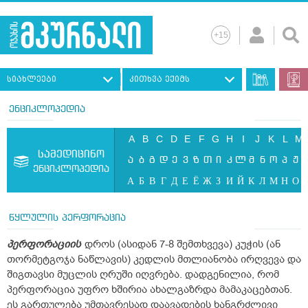
სიახლეები
კითხვა ექიმს
ენციკლოპედია
A
B
C
D
E
F
G
H
I
J
K
L
M
სამედიცინო
ა
ბ
გ
დ
ე
ვ
ზ
თ
ი
კ
ლ
მ
ნ
ო
პ
ჟ
ენციკლოპედია
А
Б
В
Г
Д
Е
Ё
Ж
З
И
Й
К
Л
М
Н
О
წყლულის პერფორაცია
პერფორაციის
დროს (ასიდან 7-8 შემთხვევა) კუჭის (ან
თორმეტგოჯა ნაწლავის) კედლის მთლიანობა ირღვევა და
შიგთავსი მუცლის ღრუში იღვრება. დადგენილია, რომ
პერფორაცია უფრო ხშირია ახალგაზრდა მამაკაცებთან.
ეს გართულება უმთავრესად დაავადების ხანგრძლივი