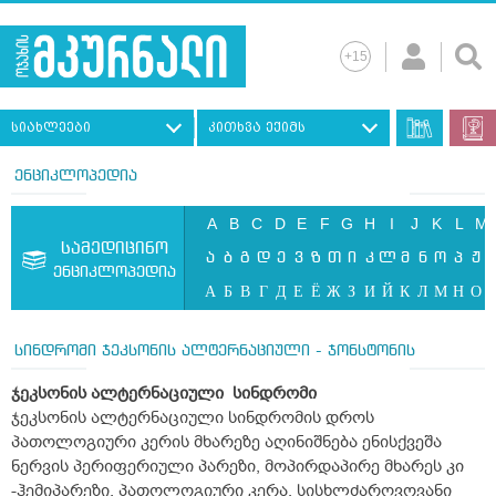
სიახლეები
კითხვა ექიმს
ენციკლოპედია
A
B
C
D
E
F
G
H
I
J
K
L
M
სამედიცინო
ა
ბ
გ
დ
ე
ვ
ზ
თ
ი
კ
ლ
მ
ნ
ო
პ
ჟ
ენციკლოპედია
А
Б
В
Г
Д
Е
Ё
Ж
З
И
Й
К
Л
М
Н
О
სინდრომი ჯეკსონის ალტერნაციული - ჯონსტონის
ჯეკსონის ალტერნაციული სინდრომი
ჯეკსონის ალტერნაციული სინდრომის დროს
პათოლოგიური კერის მხარეზე აღინიშნება ენისქვეშა
ნერვის პერიფერიული პარეზი, მოპირდაპირე მხარეს კი
-ჰემიპარეზი. პათოლოგიური კერა, სისხლძარღვოვანი