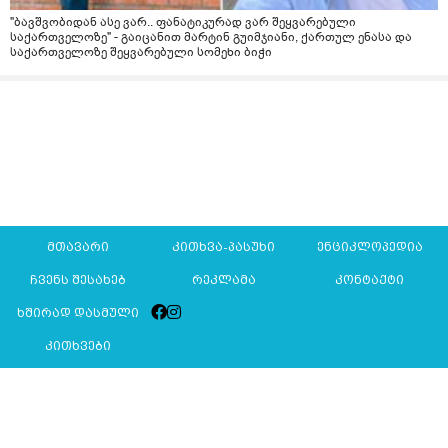
"ბავშვობიდან ასე ვარ.. ფანატიკურად ვარ შეყვარებული
საქართველოზე" - გაიცანით მარტინ გუიმჯიანი, ქართულ ენასა და
საქართველოზე შეყვარებული სომეხი ბიჭი
მთავარი
კითხვა-პასუხი
ენციკლოპედია
ჩვენს შესახებ
რეკლამა
კონტაქტი
ხშირად დასმული
კითხვები
Mkurnali.ge © 2016 ყველა უფლება დაცულია
მასალების გადაბეჭდვა/რეპროდუცირება აკრძალულია,
იხილეთ
მასალის გამოყენების პირობები