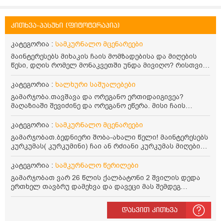
კითხვა-პასუხი (ფიტოტერაპია)
კატეგორია :
სამკურნალო მცენარეები
მაინტერესებს მიხაკის ჩაის მომზადებისა და მიღების
წესი, დღის რომელ მონაკვეთში უნდა მივიღო? რისთვის
არის სასარგებლო და უკუჩვენება თუ აქვს
კატეგორია :
ხალხური საშუალებები
გამარჯობა.თავშავა და ორეგანო ერთიდაიგივეა?
მაღაზიაში შევიძინე და ორეგანო ეწერა. მისი ჩაის
დალევის წესი მაინტერესებს.რისთვის არის კარგი?
წავიკითხე რომ: 1 ჭიქა თბილ წყალში ჩავყაროთ 1 ჩაის
კატეგორია :
სამკურნალო მცენარეები
კოვზი დაქუცმაცებული და გამხმარი ორეგანო და
გამარჯობათ.ბედნიერი შობა-ახალი წელი! მაინტერესებს
გავაჩეროთ 10-15 წუთი, მივიღოთო ჭამიდან 1-2 საათში.
კურკუმას( კურკუმინი) ჩაი ან რძიანი კურკუმას მიღების
მიზანი: ანტიოქსიდანტური და ანთების საწინააღმდეგო
წესი. მაინტერესებდა და წავიკითხე ასეთი ინფორმაცია:
თვისება. სწორია ეს ინფორმაცია? უკუჩვენება რა აქვს
კურკუმას გააჩნია ანთების საწინააღმდეგო,
კატეგორია :
სამკურნალო წერილები
და ბრონქულ ასთმას თუ შველის ორეგანოს ჩაი?
დამამშვიდებელი და ანტიოქსიდანტური თვისებები.ის
გამარჯობათ ვარ 26 წლის ქალბატონი 2 შვილის დედა
უნდა მივიღოთო ცხიმთან და შავ პილპილთან ერთად
ერთხელ თავბრუ დამეხვა და დავეცი მას შემდეგ
ეფექტურობის მიზნით. 1) პირველი ვარიანტი არის ჩაი:
დამეწყო შიშები ვეღარ გავდიოდი გარეთ რადგან ისევ
როგორ მივიღო კურკუმას ჩაი? უზმოზე,ჭამამდე თუ ჭამის
ასე ცუდად არ გავხდარიყავი ყურის ანთება მქონდა
შემდეგ? თბილი წყალი უნდა დავასხათ თუ მდუღარე?
დასვით კითხვა
მაშინ როგორც გაირკვა მას შემსეგ გავიდა 1 წელზე
წავიკითხე რომ კურკუმას თუ დავასხამთ მდუღარე