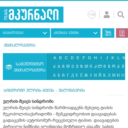
სიახლეები
კითხვა ექიმს
ენციკლოპედია
A
B
C
D
E
F
G
H
I
J
K
L
M
სამედიცინო
ა
ბ
გ
დ
ე
ვ
ზ
თ
ი
კ
ლ
მ
ნ
ო
პ
ჟ
ენციკლოპედია
А
Б
В
Г
Д
Е
Ё
Ж
З
И
Й
К
Л
М
Н
О
სინდრომი ულრიხ-შეიეს - უხლინგერის
ულრიხ-შეიეს სინდრომი
ულრიხ-შეიეს სინდრომი წარმოადგენს მეხუთე ტიპის
მუკოპოლისაქარიდოზს - მემკვიდრეობით დაავადებას
გადაცემის აუტოსომურ-რეცესიული ტიპით. დაავადების
პირველი ნიშნები ვლინდება მოზრდილ ასაკში: სახის