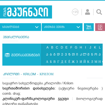
სიახლეები
კითხვა ექიმს
ენციკლოპედია
A
B
C
D
E
F
G
H
I
J
K
L
ა
ბ
გ
დ
ე
ვ
ზ
თ
ი
კ
ლ
მ
ნ
ო
პ
ჟ
მედიკამენტები
А
Б
В
Г
Д
Е
Ё
Ж
З
И
Й
К
Л
М
Н
О
კრილომი - KRILOM - КРИЛОМ
სავაჭრო სახელწოდება კრილომი / Krilom
საერთაშორისო დასახელება:
(აქტიური ნივთიერება )
comb. drug;
კლინიკურ-ფარმაკოლოგიური ჯგუფი
: ბიოლოგიურად
აქტიური დანამატები