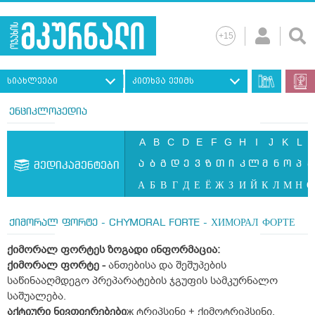
სიახლეები
კითხვა ექიმს
ენციკლოპედია
A
B
C
D
E
F
G
H
I
J
K
L
ა
ბ
გ
დ
ე
ვ
ზ
თ
ი
კ
ლ
მ
ნ
ო
პ
ჟ
მედიკამენტები
А
Б
В
Г
Д
Е
Ё
Ж
З
И
Й
К
Л
М
Н
О
ქიმორალ ფორტე - CHYMORAL FORTE - ХИМОРАЛ ФОРТЕ
ქიმორალ
ფორტეს
ზოგადი
ინფორმაცია
:
ქიმორალ
ფორტე -
ანთებისა და შეშუპების
საწინააღმდეგო პრეპარატების ჯგუფის სამკურნალო
საშუალება.
აქტიური ნივთიერებები
ж ტრიპსინი + ქიმოტრიპსინი.