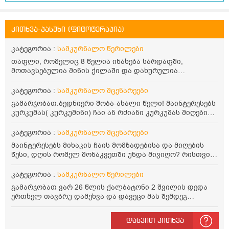
კითხვა-პასუხი (ფიტოტერაპია)
კატეგორია :
სამკურნალო წერილები
თაფლი, რომელიც 8 წელია ინახება სარდაფში,
მოთავსებულია მინის ქილაში და დახურულია
პლასტმასის სახურავით. ექნება თუ არა შენარჩუნებული
სასარგებლო თვისებები და შეიძლება თუ არა მისი
კატეგორია :
სამკურნალო მცენარეები
მირთმევა? გმადლობთ.
გამარჯობათ.ბედნიერი შობა-ახალი წელი! მაინტერესებს
კურკუმას( კურკუმინი) ჩაი ან რძიანი კურკუმას მიღების
წესი. მაინტერესებდა და წავიკითხე ასეთი ინფორმაცია:
კურკუმას გააჩნია ანთების საწინააღმდეგო,
კატეგორია :
სამკურნალო მცენარეები
დამამშვიდებელი და ანტიოქსიდანტური თვისებები.ის
მაინტერესებს მიხაკის ჩაის მომზადებისა და მიღების
უნდა მივიღოთო ცხიმთან და შავ პილპილთან ერთად
წესი, დღის რომელ მონაკვეთში უნდა მივიღო? რისთვის
ეფექტურობის მიზნით. 1) პირველი ვარიანტი არის ჩაი:
არის სასარგებლო და უკუჩვენება თუ აქვს
როგორ მივიღო კურკუმას ჩაი? უზმოზე,ჭამამდე თუ ჭამის
კატეგორია :
სამკურნალო წერილები
შემდეგ? თბილი წყალი უნდა დავასხათ თუ მდუღარე?
წავიკითხე რომ კურკუმას თუ დავასხამთ მდუღარე
გამარჯობათ ვარ 26 წლის ქალბატონი 2 შვილის დედა
წყალს, ის დაკარგავსო სასარგებლო თვისებებს, ასევე
ერთხელ თავბრუ დამეხვა და დავეცი მას შემდეგ
წავიკითხე რომ თუ არ ადუღდა კურკუმა წყალში, მაშინ
დამეწყო შიშები ვეღარ გავდიოდი გარეთ რადგან ისევ
შეიცავო დიდი ოდენობით ოქსალატებს და თირკმელში
ასე ცუდად არ გავხდარიყავი ყურის ანთება მქონდა
დასვით კითხვა
გააჩენსო კენჭებს. ზუსტად ვერ გავიგე როგორ
მაშინ როგორც გაირკვა მას შემსეგ გავიდა 1 წელზე