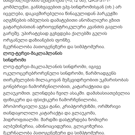
ხანგრძლივობის შემცირება (<0,12 წმ); QRS-ST-T-
კომპლექსი, განსხვავებით ვპვ-სინდრომისგან (იხ.) არ
იცვლება, დაკავშირებულია წინაგულიდან პარკუჭში
აღგზნების იმპულსის დამატებითი ანომალიური გზით
გატარებასთან ატრიოვენტრიკულური კვანძის გავლის
გარეშე. უპირატესად გვხვდება ქალებში გულის
ორგანული დაზიანების ფონზე.
მკურნალობა პათოგენეზური და სიმპტომურია.
ლოუ-ტერეი-მაკლაჰლანის
სინდრომი
ლოუ-ტერეი-მაკლაჰლანის სინდრომი, იგივე
ოკულოცერებრორენული სინდრომი, წარმოადგენს
თირკმელების მილაკოვან მემკვიდრეობით უკმარისობას
გონებრივი ჩამორჩენილობით, კატარაქტითა და
გლაუკომით. ვლინდება ჩვილ ასაკში. დამახასიათებელია
ფიზიკური და ფსიქიკური ჩამორჩენილობა,
პროპორციული ჯუჯა ტანი, კრიპტორქიზმი, ორმხრივი
თანდაყოლილი კატარაქტა და გლაუკომა,
ჰიდროფთალმი. შარდში დასტურდება ზომიერი
ალბუმინურია, ამინოაციდურია, გლიკოზურია.
მკურნალობა პათოგენეზური და სიმპტომურია.