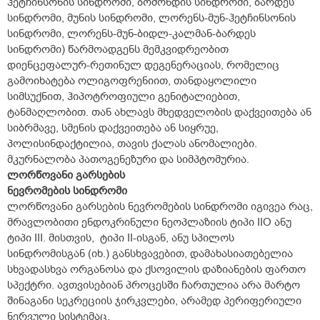
ჰეტჩინსონის სინდრომი, ბომონდის სინდრომი, ბარდეს
სინდრომი, მუნის სინდრომი, ლორენს-მუნ-ჰეტჩინსონის
სინდრომი, ლორენს-მუნ-ბიდლ-კალმან-ბარდეს
სინდრომი) წარმოადგენს მემკვიდრეობით
დიენცეფალურ-რეთინულ დეგენერაციას, რომელიც
გამოიხატება ოლიგოფრენიით, თანდაყოლილი
სიმსუქნით, ჰიპოტროფიული გენიტალიებით,
ტანმაღლობით. თან ახლავს მხედველობის დაქვეითება ან
სიბრმავე, სმენის დაქვეითება ან სიყრუე,
პოლისინდაქტილია, თავის ქალას ანომალიები.
მკურნალობა პათოგენეზური და სიმპტომურია.
ლორწოვანი გარსების
ნევრომების სინდრომი
ლორწოვანი გარსების ნევრომების სინდრომი იგივეა რაც,
მრავლობითი ენდოკრინული ნეოპლაზიის ტიპი IIO ანუ
ტიპი III. მისთვის, ტიპი II-ისგან, ანუ სპილოს
სინდრომისგან (იხ.) განსხვავებით, დამახასიათებელია
სხვადასხვა ორგანოსა და ქსოვილის დაზიანების ფართო
სპექტრი. ავთვისებიან პროცესში ჩართულია არა მარტო
შინაგანი სეკრეციის ჯირკვლები, არამედ პერიფერიული
ნერვული სისტემაც.