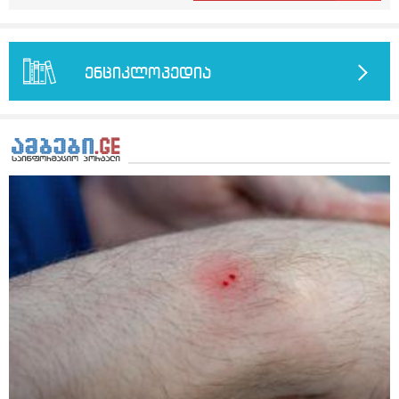
მოვამზადო უსაფრთხოდ. 2) მეორე ვარიანტი
მეტინდა კიდე მეხვევა თავბრუ გარეთ გასვილისას
მაინტერესებს რძესთან ერთად მიღება: რძეში ჩავყარო
სახლში კარგად ვარ როცა ახსენებენ გარეთ წაავალა
ერთი სუფრის კოვზის მეოთხედი ფხვნილი კურკუმა და
სმაგაზეხ კი ცუდად ვხდებოდი ეხლა როგორმე გავდივარ
ჩავყარო ცოტა შავი პილპილი და ავადუღო თუ ჯერ რძე
ბაღში ჯოხში ზოგჯერ მაქვს შეგრძნება მიწა მეცლება
ავადუღო, ცოტა გათბეს და მერე ჩავყარო კურკუმა? და
ფეხებიდან და ჯოხზე უნდა დავეყრდნო აუცილებლად
ენციკლოპედია
საღამოს ვახშამზე რომ მივიღო თუ შეიძლება? P.S მიზანი
არვიხი როგორ მოვიქცე რა გავაკეთო ასევე დამეწყო
არის ანთების საწინააღმდეგო,ანტიოქსიდანტური და
შიშები უაზროდ შფოთვა რომ ვეღარ გავალ გაერთ
დამამშვიდებელი( მშვიდი ძილისთვის)
საერთო ან რაომე მსგავსი როგორ მოვიქხე გავხდი
ძალაინ მგრძნობიარე ყველაფერზე მეტირება ( ვინმერ
რომ ჩხუბობს ცუდად ვხდები შიშები მეწყება ეგრევე (
ასევე მაქვს დანგრეული ოჯახი 7 თვეა 5წლიანი
ქორწინება დასრულებული იყო ღალატი პატიებები
მანიპულაციები რომ თავს მოიკლავდა თუ წამოვიდოდი
მისგან ეს ტოქსიკური ურთიერთობა დავასრულე ეხლა
ისებ ასე ვარ თავბრუხვევებით და როგორ მოვიქცეე
არვიცი ბოდიში ცოყა არულად მიწერია