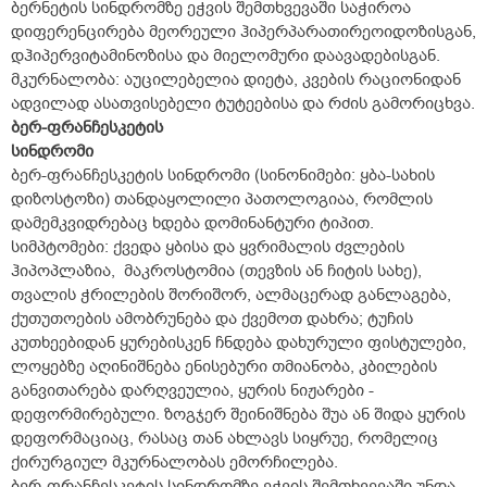
ბერნეტის სინდრომზე ეჭვის შემთხვევაში საჭიროა
დიფერენცირება მეორეული ჰიპერპარათირეოიდოზისგან,
დჰიპერვიტამინოზისა და მიელომური დაავადებისგან.
მკურნალობა: აუცილებელია დიეტა, კვების რაციონიდან
ადვილად ასათვისებელი ტუტეებისა და რძის გამორიცხვა.
ბერ-ფრანჩესკეტის
სინდრომი
ბერ-ფრანჩესკეტის სინდრომი (სინონიმები: ყბა-სახის
დიზოსტოზი) თანდაყოლილი პათოლოგიაა, რომლის
დამემკვიდრებაც ხდება დომინანტური ტიპით.
სიმპტომები: ქვედა ყბისა და ყვრიმალის ძვლების
ჰიპოპლაზია, მაკროსტომია (თევზის ან ჩიტის სახე),
თვალის ჭრილების შორიშორ, ალმაცერად განლაგება,
ქუთუთოების ამობრუნება და ქვემოთ დახრა; ტუჩის
კუთხეებიდან ყურებისკენ ჩნდება დახურული ფისტულები,
ლოყებზე აღინიშნება ენისებური თმიანობა, კბილების
განვითარება დარღვეულია, ყურის ნიჟარები -
დეფორმირებული. ზოგჯერ შეინიშნება შუა ან შიდა ყურის
დეფორმაციაც, რასაც თან ახლავს სიყრუე, რომელიც
ქირურგიულ მკურნალობას ემორჩილება.
ბერ-ფრანჩესკეტის სინდრომზე ეჭვის შემთხვევაში უნდა