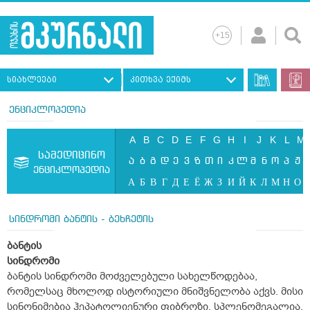
სიახლეები
კითხვა ექიმს
ენციკლოპედია
A
B
C
D
E
F
G
H
I
J
K
L
M
სამედიცინო
ა
ბ
გ
დ
ე
ვ
ზ
თ
ი
კ
ლ
მ
ნ
ო
პ
ჟ
ენციკლოპედია
А
Б
В
Г
Д
Е
Ё
Ж
З
И
Й
К
Л
М
Н
О
სინდრომი ბანტის - ბეხჩეტის
ბანტის
სინდრომი
ბანტის სინდრომი მოძველებული სახელწოდებაა,
რომელსაც მხოლოდ ისტორიული მნიშვნელობა აქვს. მისი
სინონიმებია ჰეპატოლიენური ფიბროზი, სპლენომეგალია,