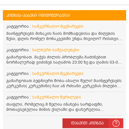
კითხვა-პასუხი (ფიტოტერაპია)
კატეგორია :
სამკურნალო მცენარეები
მაინტერესებს მიხაკის ჩაის მომზადებისა და მიღების
წესი, დღის რომელ მონაკვეთში უნდა მივიღო? რისთვის
არის სასარგებლო და უკუჩვენება თუ აქვს
კატეგორია :
ხალხური საშუალებები
გამარჯობათ. მაქვს ძილის პრობლემა.ჩაძინებით
ნორმალურად ვიძინებ საღამოს 23:00 ზე და ღამის 03-00
ან 04:00 საათზე მეღვიძება და მერე ვერ ვიძინებ
ვერაფრით.რამე ხალხური საშუალება თუ არის ამ
კატეგორია :
სამკურნალო მცენარეები
პრობლემის მოსაგვარებლად
გამარჯობათ.ბედნიერი შობა-ახალი წელი! მაინტერესებს
კურკუმას( კურკუმინი) ჩაი ან რძიანი კურკუმას მიღების
წესი. მაინტერესებდა და წავიკითხე ასეთი ინფორმაცია:
კურკუმას გააჩნია ანთების საწინააღმდეგო,
კატეგორია :
სამკურნალო წერილები
დამამშვიდებელი და ანტიოქსიდანტური თვისებები.ის
თაფლი, რომელიც 8 წელია ინახება სარდაფში,
უნდა მივიღოთო ცხიმთან და შავ პილპილთან ერთად
მოთავსებულია მინის ქილაში და დახურულია
ეფექტურობის მიზნით. 1) პირველი ვარიანტი არის ჩაი:
პლასტმასის სახურავით. ექნება თუ არა შენარჩუნებული
როგორ მივიღო კურკუმას ჩაი? უზმოზე,ჭამამდე თუ ჭამის
სასარგებლო თვისებები და შეიძლება თუ არა მისი
შემდეგ? თბილი წყალი უნდა დავასხათ თუ მდუღარე?
დასვით კითხვა
მირთმევა? გმადლობთ.
წავიკითხე რომ კურკუმას თუ დავასხამთ მდუღარე