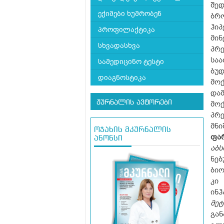
შედ
ექიმები ხუმრობენ
ბრო
ჰი
პროფილაქტიკა
მი
სხვადასხვა
პრ
სა
სამედიცინო ტესტი
ბუ
დიაგნოსტიკა
მოქ
და
ჟურნალის ავტორები
მო
პრ
მნი
ოჯახის მკურნალის
ფარ
ანონსი
აბ
ნე
ბი
კი
ინჰ
მე
გან