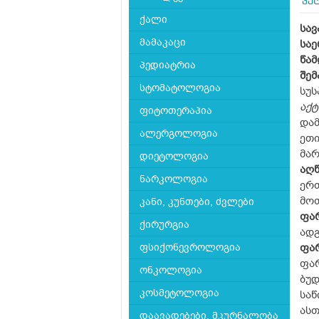
პუ
ქალი
სავ
მამაკაცი
სა
წამ
პედიატრია
შემ
სტომატოლოგია
სუს
აქტ
ფიტოთერაპია
დამ
ალერგოლოგია
ეთი
მარ
დიეტოლოგია
აღ
ნარკოლოგია
ერ
მოთ
კანი, კუნთები, ძვლები
ფარ
ქირურგია
ად
ფსიქონევროლოგია
ფა
ფა
ონკოლოგია
ბუდ
კოსმეტოლოგია
საწ
ას
დაავადებები, მკურნალობა