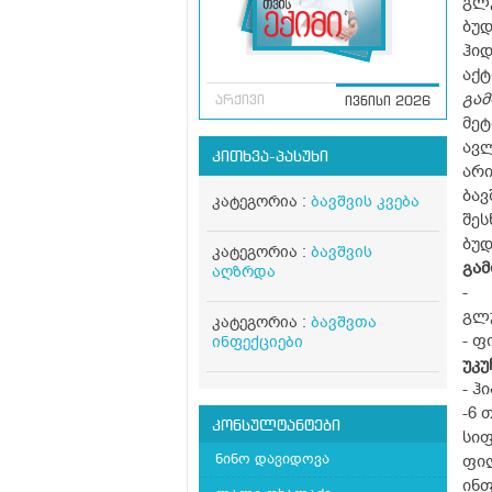
გლ
ბუდ
ჰი
აქტ
გა
არქივი
ივნისი 2026
მეტ
ავლ
კითხვა-პასუხი
არი
ბავ
კატეგორია :
ბავშვის კვება
შე
ბუდ
კატეგორია :
ბავშვის
გამ
აღზრდა
- 
გლ
კატეგორია :
ბავშვთა
- ფ
ინფექციები
უკუ
- ჰ
-6 
კონსულტანტები
სიფ
ნინო დავიდოვა
ფილ
ინფ