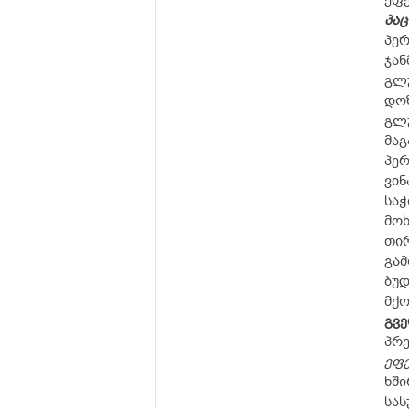
ეფე
პაც
პე
ჯა
გლ
დო
გლ
მაგ
პერ
ვინ
საჭ
მოხ
თირ
გა
ბუ
მქო
გვე
პრე
ეფე
ხში
სას