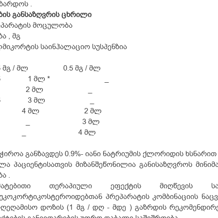
ზარდოს .
ის განსაზღვრის ცხრილი
ეპარატის მოცულობა
ა , მგ
მიკორტის საინჰალაციო სუსპენზია
25 მგ / მლ 0.5 მგ / მლ
.25 1 მლ * _
.5 2 მლ _
.75 3 მლ _
 4 მლ 2 მლ
.5 _ 3 მლ
2 _ 4 მლ
აჭიროა განზავდეს 0.9%- იანი ნატრიუმის ქლორიდის ხსნარი
ლა პაციენტისათვის მიზანშეწონილია განისაზღვროს მინი
ა .
მატებითი თერაპიული ეფექტის მიღწევის ს
უკოკორტიკოსტეროიდებთან პრეპარატის კომბინაციის ნაც
ღეღამისო დოზის (1 მგ / დღ - მდე ) გაზრდის რეკომენდირე