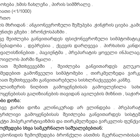
ოხება ,ხმის ჩახლეჩა , პირის სიმშრალე .
იათი (<1/1000)
ერთო
ის მხრიდან : ანგიონევროზული შეშუპება .ჭინჭრის ციება ,გა
უნთქი გზები : ბრონქოსპაზმი .
ევე შეიძლება განვითარდეს ფსიქონევროზული სიმპტომატი
ნებადობა , დეპრესია , ქცევის დარღვევა . პირხახის კან
ვალისწინებით , პაციენტმა , პრეპარატის ყოველი ინჰალა
ოივლოს პირში წყალი .
ვიათ შემთხვევებში , შეიძლება განვითარდეს გლუკო
ქმედებით გამოწვეული სიმპტომები , თირკმელზედა ჯირკ
იათ შემთხვევაში განვითარებულა სისხლჩაქცევები კანზე.
ბულაიზერის ნიღბით გამოყენებისას გამოვლენილა სახ
ოყენებისას გაღიზიანების თავიდან აცილების მიზნით , საჭირ
ბი დოზა:
ვავე ჭარბი დოზა კლინიკურად არ ვლინდება . პრეპარა
ნგრძლივი გამოყენებისას შეიძლება განვითარდეს სის
ქტი ჰიპერკორტიციზმის და თირკმელზედა ჯირკვლის ფუნქციი
ოქმედება სხვა სამკურნალო საშუალებებთან:
ესონიდის ზემოქმედება ბრონქული ასთმის მკურნალობისას