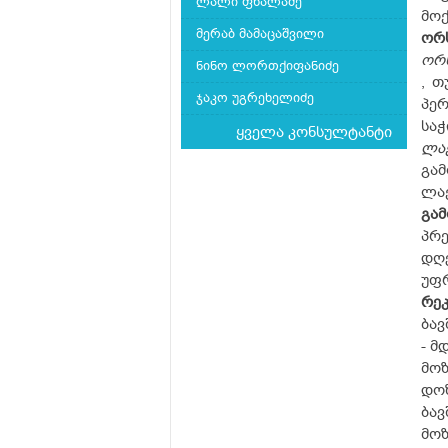
ლალი ფხალაძე
მოქ
მერაბ მამაცაშვილი
ორ
ორ
ნინო ლორთქიფანიძე
, თ
ჯაკო უგრეხელიძე
პერ
საჭ
ყველა კონსულტანტი
ლა
გამ
ლაქ
გამ
პრე
დღ
უფრ
რეკ
ბავ
- მდ
მოზ
დოზ
ბავ
მო