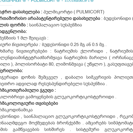
ლმიკორტი ® - PULMICORT ® - ПУЛМИКОРТ®
აჭრო დასახელება :
პულმიკორტი ( PULMICORT)
ერთაშორისო არაპატენტირებული დასახელება
: ბუდესონიდი 
ლის ფორმა :
საინჰალაციო სუსპენზია
ადგენლობა:
პენზიის 1 მლ შეიცავს :
იური ნივთიერება :
ბუდესონიდი 0.25 მგ ან 0.5 მგ .
ხმარე ნივთიერებები : ნატრიუმის ქლორიდი , ნატრიუმის
ლენდიამინტეტრაძმარმჟავა ნატრიუმის მარილი ( ორჩანაცვ
ილი ), პოლისორბატი 80, ლიმონმჟავა ( უწყლო ), გასუფთავე
წერილობა:
თჯერადი დოზის შემცველ , დაბალი სიმკვრივის პოლიეთ
ეთრო ადვილად რესუსპენდირებელი სუსპენზია .
მაკოთერაპიული ჯგუფი :
გილობრივი გამოყენების გლუკოკორტიკოსტეროიდი .
რმაკოლოგიური თვისებები
რმაკოდინამიკა
ესონიდი , საინჰალაციო გლუკოკორტიკოსტეროიდი , რეკომ
ინააღმდეგო მოქმედებას ბრონქებში . ამცირებს სიმპტომა
თმის გამწვავების სიხშირეს . სისტემური გლუკოკორტ