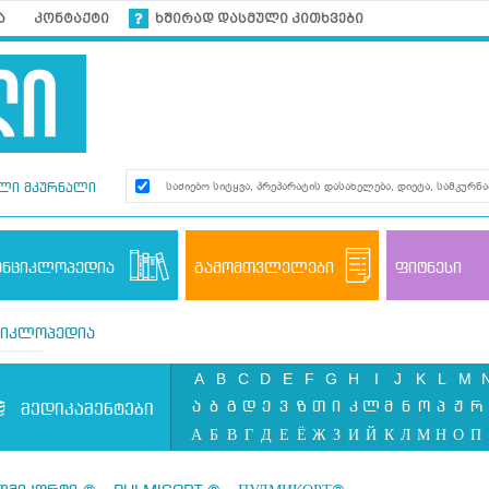
ა
კონტაქტი
ხშირად დასმული კითხვები
ლი მკურნალი
ენციკლოპედია
გამომთვლელები
ფიტნესი
ციკლოპედია
A
B
C
D
E
F
G
H
I
J
K
L
M
ა
ბ
გ
დ
ე
ვ
ზ
თ
ი
კ
ლ
მ
ნ
ო
პ
ჟ
რ
მედიკამენტები
А
Б
В
Г
Д
Е
Ё
Ж
З
И
Й
К
Л
М
Н
О
П