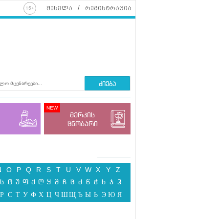
შესვლა
რეგისტრაცია
ძიება
მერკის
ცნობარი
N
O
P
Q
R
S
T
U
V
W
X
Y
Z
ს
ტ
უ
ფ
ქ
ღ
ყ
შ
ჩ
ც
ძ
წ
ჭ
ხ
ჯ
ჰ
Р
С
Т
У
Ф
Х
Ц
Ч
Ш
Щ
Ъ
Ы
Ь
Э
Ю
Я