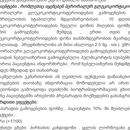
ქტების განვითარების უფრო დაბალი საშიშროება .
იენტები , რომლებიც იყენებენ პერორალურ გლუკოკორტიკ
რორალური გლუკოკორტიკოსტეროიდების გამოყენები
ნმრთელობის სტაბილური მდგომარეობისას . 10 დღი
უკოკორტიკოსტეროიდების ჩვეული დოზის მიღების ფონზ
ზის გამოყენება . შემდეგ , ერთი თვის გა
უკოკორტიკოსტეროიდების დოზა თანმიმდევრობით მცირდებ
ალითად , პრედნიზოლონი ან მისი ანალოგი 2.5 მგ - ით ). უმ
ორალური გლუკოკორტიკოსტეროიდების გამოყენების სრული 
აიდან ნებულაიზერით გამოყენებული პულმიკორტის სუსპენზი
იროა პაციენტთა ინფორმირება , რომ ნებულაიზერის მუნდშტ
დეს მშვიდად და თანაბრად .
კმელების უკმარისობის ან ღვიძლის ფუნქციის დაზიანები
მოყენების თაობაზე ინფორმაცია მოწოდებული არ არის
დესონიდი გამოიყოფა ღვიძლში ბიოტრანსფორმაციის გზით
ნე პაციენტებში არსებობს პრეპარატის მოქმედების გახანგრ
რდითი ეფექტები:
პარატის გამოყენების ფონზე , პაციენტთა 10%- ში შეიძლე
ქტები :
რი (>1/100)
უნთქი გზები: პირხახის კანდიდოზი , ყელის ლორწოვანი გა