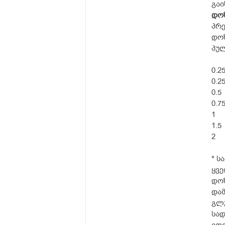
გაი
დოზ
პრ
დოზ
პულ
0.
0
0
0
1
1
* ს
ყვე
დოზ
და
გლ
სად