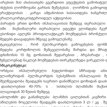
არებით მას ახასიათებს გვერდითი ეფექტების გამოხატულ
ნქების ლორწოვანი გარსის შეშუპებას , ლორწოს გამოყოფას
პერაქტივობას . კარგი ამტანობით ხასიათდება ხანგრძლ
ნერალოკორტიკოსტეროიდულ აქტივობას .
ეპარატის ერთი დოზის ინჰალაციისას შემდეგ თერაპიულ
ათში . მაქსიმალური თერაპიული ეფექტი ვლინდება მკურ
დესონიდი ავლენს პროფილაქტიკურ მოქმედებას ბრონქული 
მედებს დაავადების მწვავე გამოვლენაზე .
მტკიცებულია , რომ პულმიკორტის გამოყენების ფონზ
ქმედება კორტიზოლის შემცველობაზე შარდსა და შრატშ
ედნიზონის 10 მგ დოზასთან შედარებით , პრეპარატი ,
შვნელოვნად ნაკლებ მოქმედებას თირკმელზედა ჯირკვლის ფ
მაკოკინეტიკა
:
სორბცია
ინჰალირებული ბუდესონიდი სწრაფად აბს
ბულაიზერიდან პულმიკორტის სუსპენზიის ინჰალაციის შ
ოშეღწევადობა შეადგენს საერთო დანიშნული დოზიდან დაა
 დაახლოებით 40-70%- ს . სისხლის პლაზმაში მაქსი
ალაციიდან 30 წუთის შემდეგ .
ტაბოლიზმი და განაწილება
პლაზმის ცილებთან კავშირი 
აწილების მოცულობა შეადგენს დაახლოებით 3 ლ / კგ . შე