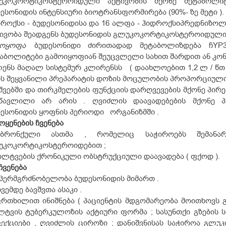
უკოკორტიკოსტეროიდული აქტივობის მქონე მეტაბოლიტ
ესონიდის ინტენსიური ბიოტრანსფორმირება (90%- ზე მეტი ). 
დროქსი - ბუდესონიდისა და 16 ალფა - ჰიდროქსიპრედნი
ივობა შეადგენს ბუდესონიდის გლუკოკორტიკოსტეროიდული ა
მოყოფა
ბუდესონიდი ძირითადად მეტაბოლიზდება ჩYP3
აბოლიტები გამოიყოფიან შეუცვლელი სახით შარდით ან კო
ენს მაღალ სისტემურ კლირენსს ( დაახლოებით 1,2 ლ / წთ
ს შეყვანილი პრეპარატის დოზის მოცულობის პროპორციული
შვებში და თირკმელების ფუნქციის დარღვევების მქონე პირ
სწავლილი არ არის . ღვიძლის დაავადებების მქონე პ
ესონიდის ყოფნის პერიოდი ორგანიზმში .
ოყენების ჩვენება
ბრონქული ასთმა , რომელიც საჭიროებს შემანარჩ
უკოკორტიკოსტეროიდებით ;
ილტვების ქრონიკული ობსტრუქციული დაავადება ( ფქოდ ).
ჩვენება
იპერმგრძნობელობა ბუდესონიდის მიმართ .
თვემდე ბავშვთა ასაკი .
რთხილით ინიშნება ( პაციენტის მდგომარეობა მოითხოვს 
ტვის ტუბერკულოზის აქტიური ფორმა ; სასუნთქი გზების ს
ექციები , ღვიძლის ციროზი ; დანიშვნისას საჭიროა გლუ