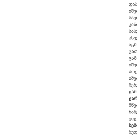
დაბ
იშვ
სა
კან
სას
ას
აგზ
გათ
გამ
იშ
მო
იშვ
ნე
გამ
ჭარ
მწ
ხა
ეფე
ზემ
ბუდ