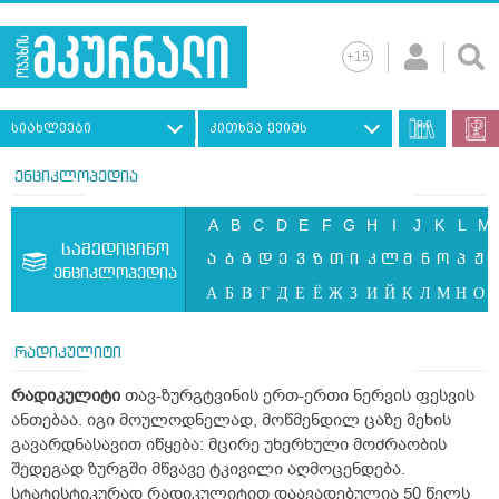
სიახლეები
კითხვა ექიმს
ენციკლოპედია
A
B
C
D
E
F
G
H
I
J
K
L
M
სამედიცინო
ა
ბ
გ
დ
ე
ვ
ზ
თ
ი
კ
ლ
მ
ნ
ო
პ
ჟ
ენციკლოპედია
А
Б
В
Г
Д
Е
Ё
Ж
З
И
Й
К
Л
М
Н
О
რადიკულიტი
რადიკულიტი
თავ-ზურგტვინის ერთ-ერთი ნერვის ფესვის
ანთებაა. იგი მოულოდნელად, მოწმენდილ ცაზე მეხის
გავარდნასავით იწყება: მცირე უხერხული მოძრაობის
შედეგად ზურგში მწვავე ტკივილი აღმოცენდება.
სტატისტიკურად რადიკულიტით დაავადებულია 50 წელს