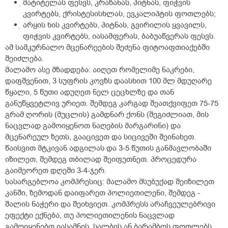
მატიტელას ფესვს, კრაზანას, პიტნას, ფიჭვის
კვირტებს, ქრისტესისხლას, ევკალიპტის ფოთლებს;
არყის ხის კვირტებს, პიტნას, გვირილის ყვავილს,
ფიჭვის კვირტებს, იასამფერას, ბაბუაწვერას ფესვს.
ამ სამკურნალო მცენარეების შეძენა ფიტოაფთიაქებში
შეიძლება.
მალამო ასე მზადდება: აიღეთ რომელიმე ნაკრები,
დაფშვენით, 3 სუფრის კოვზს დაასხით 100 მლ მდუღარე
წყალი, 5 წუთი ადუღეთ ნელ ცეცხლზე და თან
განუწყვეტლივ ურიეთ. შემდეგ კარგად შეათქვიფეთ 75-75
გრამ ღორის (მუცლის) გამდნარ ქონს (შეგიძლიათ, მის
ნაცვლად გამოიყენოთ ნაღების მარგარინი) და
მცენარეულ ზეთს, გააცივეთ და სიცივეში შეინახეთ.
წაისვით მტკივან ადგილას და 3-5 წუთის განმავლობაში
იზილეთ, შემდეგ თბილად შეიფუთნეთ. პროცედურა
გაიმეორეთ დღეში 3-4-ჯერ.
სასარგებლოა კომპრესიც: მალამო მსუბუქად შეიზილეთ
კანში, ზემოდან დაიფარეთ პოლიეთილენი, შემდეგ -
შალის ნაჭერი და შეიხვიეთ. კომპრესს არაჩვეულებრივი
ეფექტი ექნება, თუ პოლიეთილენის ნაცვლად
გამოიყენებთ იასამნის, სალბის ან ბარამბოს ფოთლებს,