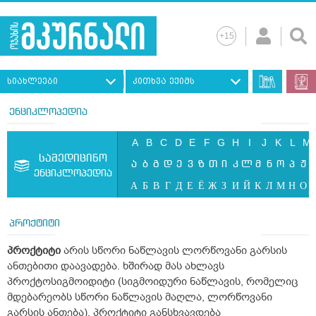
სიახლეები
კითხვა ექიმს
ენციკლოპედია
A
B
C
D
E
F
G
H
I
J
K
L
M
სამედიცინო
ა
ბ
გ
დ
ე
ვ
ზ
თ
ი
კ
ლ
მ
ნ
ო
პ
ჟ
ენციკლოპედია
А
Б
В
Г
Д
Е
Ё
Ж
З
И
Й
К
Л
М
Н
О
პროქტიტი
პროქტიტი
არის სწორი ნაწლავის ლორწოვანი გარსის
ანთებითი დაავადება. ხშირად მას ახლავს
პროქტოსიგმოიდიტი (სიგმოიდური ნაწლავის, რომელიც
მდებარეობს სწორი ნაწლავის მაღლა, ლორწოვანი
გარსის ანთება). პროქტიტი განსხვავდება