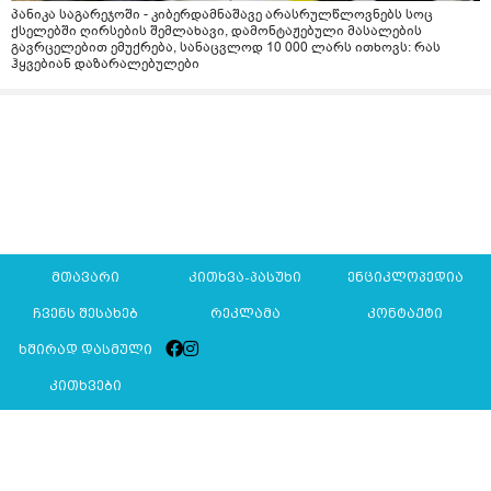
პანიკა საგარეჯოში - კიბერდამნაშავე არასრულწლოვნებს სოც
ქსელებში ღირსების შემლახავი, დამონტაჟებული მასალების
გავრცელებით ემუქრება, სანაცვლოდ 10 000 ლარს ითხოვს: რას
ჰყვებიან დაზარალებულები
მთავარი
კითხვა-პასუხი
ენციკლოპედია
ჩვენს შესახებ
რეკლამა
კონტაქტი
ხშირად დასმული
კითხვები
Mkurnali.ge © 2016 ყველა უფლება დაცულია
მასალების გადაბეჭდვა/რეპროდუცირება აკრძალულია,
იხილეთ
მასალის გამოყენების პირობები