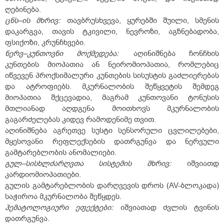
ღებინება.
ცნს–ის მხრივ:
თავბრუსხვევა, ყურებში შუილი, სმენის
დაკარგვა, თავის ტკივილი, ნევროზი, აგზნებადობა,
ფსიქოზი, კრუნჩხვები.
ნერვ–კუნთოვნი მოქმედება:
აღინიშნება ჩონჩხის
კუნთების მიოპათია ან ნეირომიოპათია, რომლებიც
იწვევენ პროქსიმალური კუნთების სისუსტის გაძლიერებას
და ატროფიებს. მკურნალობის შეწყვეტის შემდეგ
მიოპათია შქცევადია, მაგრამ კუნთოვანი ტონუსის
მთლიანად აღდგენა მოითხოვს მკურნალობის
გაგარძელებას კიდევ რამოდენიმე თვით.
აღინიშნება აგრეთვე სუსტი სენსორული ცვლილებები,
მყესოვანი რეფლექსების დათრგუნვა და ნერვული
გამტარებლობის ანომალიები.
გულ–სისხლძარღვთა სისტემის მხრივ:
იშვიათდ
კარდიომიოპათიები.
გულის გამტარებლობის დარღვევის დროს (AV-ბლოკადა)
საჭიროა მკურნალობა შეწყდეს.
ჰემატოლოგიური ეფექტები:
იშვიათად ძვლის ტვინის
დათრგუნვა.