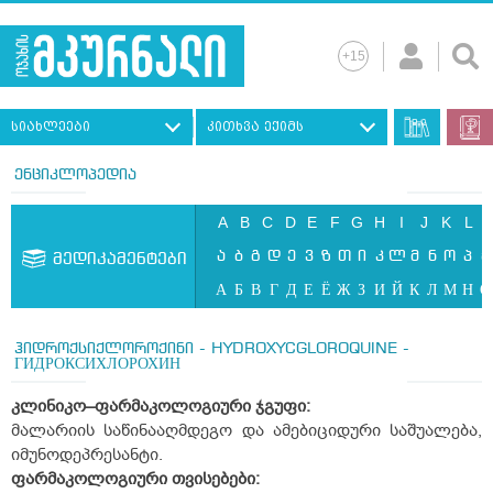
სიახლეები
კითხვა ექიმს
ენციკლოპედია
A
B
C
D
E
F
G
H
I
J
K
L
ა
ბ
გ
დ
ე
ვ
ზ
თ
ი
კ
ლ
მ
ნ
ო
პ
ჟ
მედიკამენტები
А
Б
В
Г
Д
Е
Ё
Ж
З
И
Й
К
Л
М
Н
О
ჰიდროქსიქლოროქინი - HYDROXYCGLOROQUINE -
ГИДРОКСИХЛОРОХИН
კლინიკო–ფარმაკოლოგიური ჯგუფი:
მალარიის საწინააღმდეგო და ამებიციდური საშუალება,
იმუნოდეპრესანტი.
ფარმაკოლოგიური თვისებები: