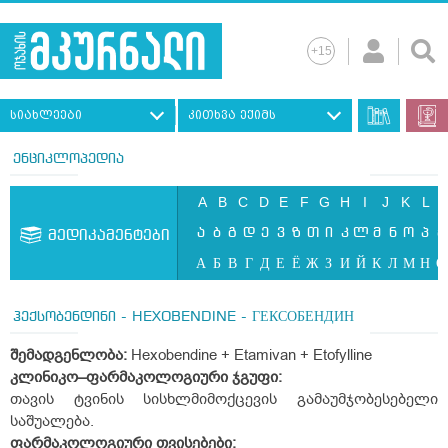
სიახლეები
კითხვა ექიმს
ენციკლოპედია
A
B
C
D
E
F
G
H
I
J
K
L
ა
ბ
გ
დ
ე
ვ
ზ
თ
ი
კ
ლ
მ
ნ
ო
პ
ჟ
მედიკამენტები
А
Б
В
Г
Д
Е
Ё
Ж
З
И
Й
К
Л
М
Н
О
ჰექსობენდინი - HEXOBENDINE - ГЕКСОБЕНДИН
შემადგენლობა:
Hexobendine + Etamivan + Etofylline
კლინიკო–ფარმაკოლოგიური ჯგუფი:
თავის ტვინის სისხლმიმოქცევის გამაუმჯობესებელი
საშუალება.
ფარმაკოლოგიური თვისებები: