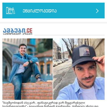
დამამშვიდებელი( მშვიდი ძილისთვის)
ენციკლოპედია
"ბავშვობიდან ასე ვარ.. ფანატიკურად ვარ შეყვარებული
საქართველოზე" - გაიცანით მარტინ გუიმჯიანი, ქართულ ენასა და