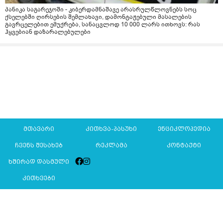
პანიკა საგარეჯოში - კიბერდამნაშავე არასრულწლოვნებს სოც
ქსელებში ღირსების შემლახავი, დამონტაჟებული მასალების
გავრცელებით ემუქრება, სანაცვლოდ 10 000 ლარს ითხოვს: რას
ჰყვებიან დაზარალებულები
მთავარი
კითხვა-პასუხი
ენციკლოპედია
ჩვენს შესახებ
რეკლამა
კონტაქტი
ხშირად დასმული
კითხვები
Mkurnali.ge © 2016 ყველა უფლება დაცულია
მასალების გადაბეჭდვა/რეპროდუცირება აკრძალულია,
იხილეთ
მასალის გამოყენების პირობები