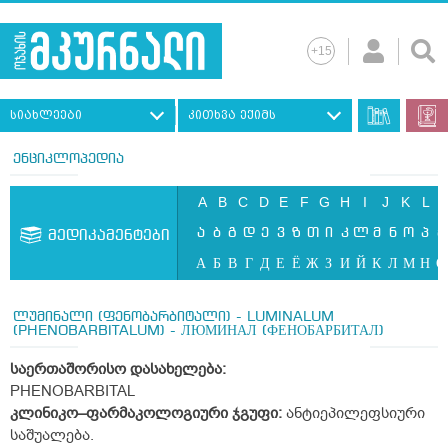
სიახლეები
კითხვა ექიმს
ენციკლოპედია
A
B
C
D
E
F
G
H
I
J
K
L
ა
ბ
გ
დ
ე
ვ
ზ
თ
ი
კ
ლ
მ
ნ
ო
პ
ჟ
მედიკამენტები
А
Б
В
Г
Д
Е
Ё
Ж
З
И
Й
К
Л
М
Н
О
ლუმინალი (ფენობარბიტალი) - LUMINALUM
(PHENOBARBITALUM) - ЛЮМИНАЛ (ФЕНОБАРБИТАЛ)
საერთაშორისო დასახელება:
PHENOBARBITAL
კლინიკო–ფარმაკოლოგიური ჯგუფი:
ანტიეპილეფსიური
საშუალება.