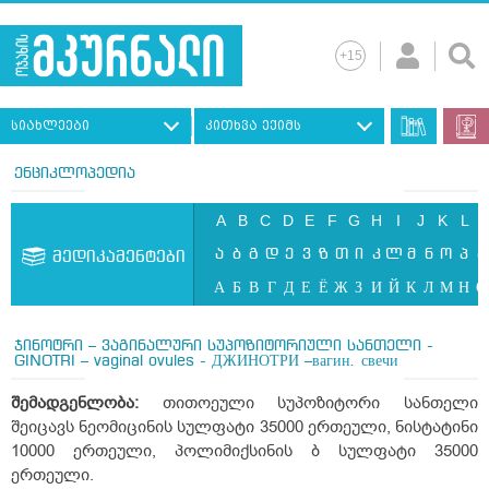
სიახლეები
კითხვა ექიმს
ენციკლოპედია
A
B
C
D
E
F
G
H
I
J
K
L
ა
ბ
გ
დ
ე
ვ
ზ
თ
ი
კ
ლ
მ
ნ
ო
პ
ჟ
მედიკამენტები
А
Б
В
Г
Д
Е
Ё
Ж
З
И
Й
К
Л
М
Н
О
ჯინოტრი – ვაგინალური სუპოზიტორიული სანთელი -
GINOTRI – vaginal ovules - ДЖИНОТРИ –вагин. свечи
შემადგენლობა:
თითოეული სუპოზიტორი სანთელი
შეიცავს ნეომიცინის სულფატი 35000 ერთეული, ნისტატინი
10000 ერთეული, პოლიმიქსინის ბ სულფატი 35000
ერთეული.