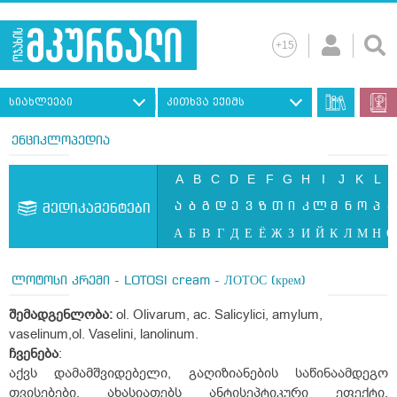
სიახლეები
კითხვა ექიმს
ენციკლოპედია
A
B
C
D
E
F
G
H
I
J
K
L
ა
ბ
გ
დ
ე
ვ
ზ
თ
ი
კ
ლ
მ
ნ
ო
პ
ჟ
მედიკამენტები
А
Б
В
Г
Д
Е
Ё
Ж
З
И
Й
К
Л
М
Н
О
ლოტოსი კრემი - LOTOSI cream - ЛОТОС (крем)
შემადგენლობა:
ol. Olivarum, ac. Salicylici, amylum,
vaselinum,ol. Vaselini, lanolinum.
ჩვენება
:
აქვს დამამშვიდებელი, გაღიზიანების საწინაამდეგო
თვისებები, ახასიათებს ანტისეპტიკური ეფექტი.