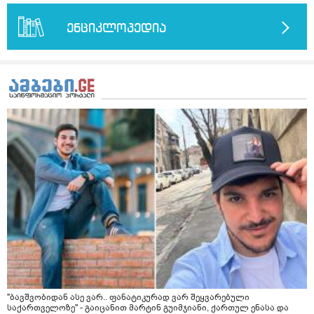
ერთი სუფრის კოვზის მეოთხედი ფხვნილი კურკუმა და
ჩავყარო ცოტა შავი პილპილი და ავადუღო თუ ჯერ რძე
ავადუღო, ცოტა გათბეს და მერე ჩავყარო კურკუმა? და
ენციკლოპედია
საღამოს ვახშამზე რომ მივიღო თუ შეიძლება? P.S მიზანი
არის ანთების საწინააღმდეგო,ანტიოქსიდანტური და
დამამშვიდებელი( მშვიდი ძილისთვის)
"ბავშვობიდან ასე ვარ.. ფანატიკურად ვარ შეყვარებული
საქართველოზე" - გაიცანით მარტინ გუიმჯიანი, ქართულ ენასა და