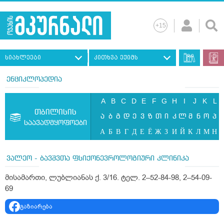
სიახლეები
კითხვა ექიმს
ენციკლოპედია
A
B
C
D
E
F
G
H
I
J
K
L
თბილისის
ა
ბ
გ
დ
ე
ვ
ზ
თ
ი
კ
ლ
მ
ნ
ო
პ
საავადმყოფოები
А
Б
В
Г
Д
Е
Ё
Ж
З
И
Й
К
Л
М
Н
ვალეო - ბავშვთა ფსიქონევროლოგიური კლინიკა
მისამართი, ლუბლიანას ქ. 3/16. ტელ. 2–52-84-98, 2–54-09-
69
გაზიარება