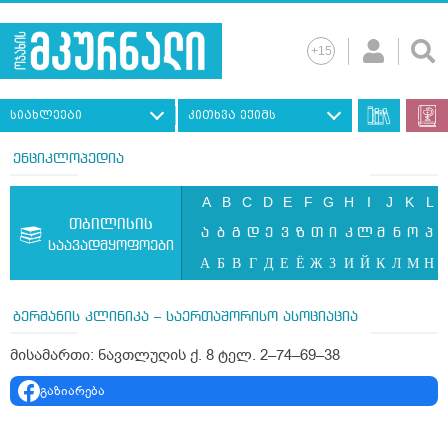
სიახლეები
კითხვა ექიმს
ენციკლოპედია
A
B
C
D
E
F
G
H
I
J
K
L
თბილისის
ა
ბ
გ
დ
ე
ვ
ზ
თ
ი
კ
ლ
მ
ნ
ო
პ
საავადმყოფოები
А
Б
В
Г
Д
Е
Ё
Ж
З
И
Й
К
Л
М
Н
ბერმანის კლინიკა – საერთაშორისო ასოციაცია
მისამართი: ნავთლუღის ქ. 8 ტელ. 2–74–69–38
გაზიარება