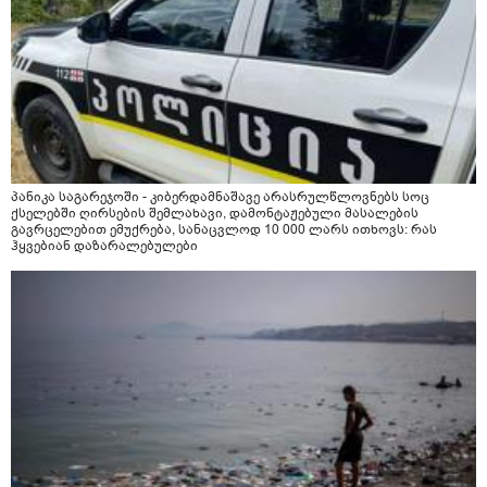
პანიკა საგარეჯოში - კიბერდამნაშავე არასრულწლოვნებს სოც
ქსელებში ღირსების შემლახავი, დამონტაჟებული მასალების
გავრცელებით ემუქრება, სანაცვლოდ 10 000 ლარს ითხოვს: რას
ჰყვებიან დაზარალებულები