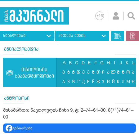
სიახლეები
კითხვა ექიმს
ენციკლოპედია
A
B
C
D
E
F
G
H
I
J
K
L
თბილისის
ა
ბ
გ
დ
ე
ვ
ზ
თ
ი
კ
ლ
მ
ნ
ო
პ
საავადმყოფოები
А
Б
В
Г
Д
Е
Ё
Ж
З
И
Й
К
Л
М
Н
ანტროპოსი
მისამართი: ნავთლუღის ჩიხი 9, ტ: 2–74–61–00, 8(71)74–61–
00
გაზიარება