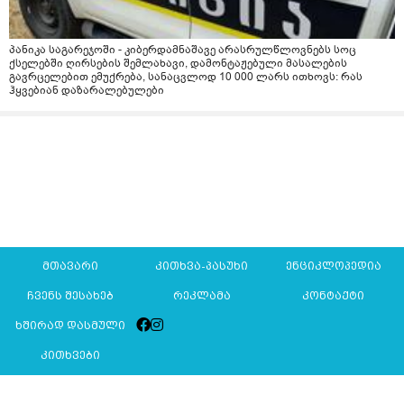
პანიკა საგარეჯოში - კიბერდამნაშავე არასრულწლოვნებს სოც
ქსელებში ღირსების შემლახავი, დამონტაჟებული მასალების
გავრცელებით ემუქრება, სანაცვლოდ 10 000 ლარს ითხოვს: რას
ჰყვებიან დაზარალებულები
მთავარი
კითხვა-პასუხი
ენციკლოპედია
ჩვენს შესახებ
რეკლამა
კონტაქტი
ხშირად დასმული
კითხვები
Mkurnali.ge © 2016 ყველა უფლება დაცულია