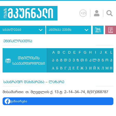
სიახლეები
კითხვა ექიმს
ენციკლოპედია
A
B
C
D
E
F
G
H
I
J
K
L
თბილისის
ა
ბ
გ
დ
ე
ვ
ზ
თ
ი
კ
ლ
მ
ნ
ო
პ
საავადმყოფოები
А
Б
В
Г
Д
Е
Ё
Ж
З
И
Й
К
Л
М
Н
სასწრაფო დახმარება – ლაზარე
მისამართი: თ. მღვდლის ქ. 13 ტ: 2–14–34–74, 8(97)068787
გაზიარება