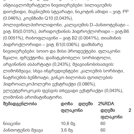
ანტიაგლომერატული ნივთიერებები: სილიციუმის
დიოქსიდი, მაგნიუმის სტეარატი, ნიკოტინ ამიდი – ვიტ. PP
(0.046%), კოენზიმი Q10 (0,043%),
პოლივინილპიროლიდონი, კალციუმის D–პანთოტენატი –
ვიტ. B
5
(0.015%), პირიდოქსინის ჰიდროქლორიდი – ვიტ.B
6
(
0.0051%), რიბოფლავინი – ვიტ B
2
(0.0041%), თიამინის
ჰიდროქლორიდი – ვიტ. B
1
(0.036%). დამხმარე
ნივთიერებები: სოიო და მისი პროდუქტები. ფლაკონი:
წყალი, ფრუქტოზა; დამატკბობელი: სორბიტოლი,
არგინინის ასპარტატი (0,243%); მჟავიანობისათვის:
ლიმონმჟავა; სხვა ინგრედიენტები: კალიუმის სორბიტი,
ნატრიუმის ბენზოატი, გინკო ბილობას ფოთლების
ჰიდროალკოჰოლური ექსტრაქტი (0,086%),
ელეუტეროკოკის ფესვის თხევადი ექსტრაქტი (0,043%),
ლიმონის არომატიზატორი.
შემადგენლობა
დოზა დღეში 2
%RDA
ფლაკონი
დღეში 2
ფლაკონი
ნიაცინი
10,8 მგ
60
პანთოტენის მჟავა
3,6 მგ
60