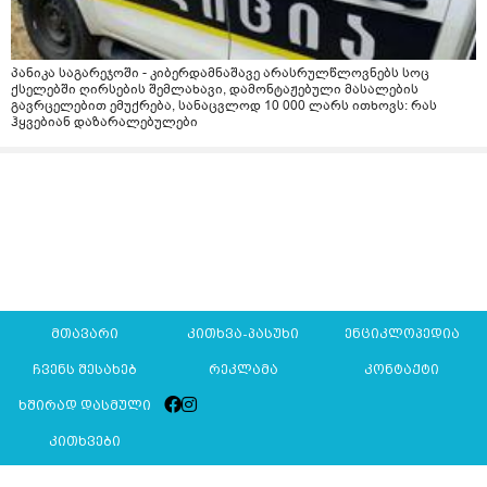
პანიკა საგარეჯოში - კიბერდამნაშავე არასრულწლოვნებს სოც
ქსელებში ღირსების შემლახავი, დამონტაჟებული მასალების
გავრცელებით ემუქრება, სანაცვლოდ 10 000 ლარს ითხოვს: რას
ჰყვებიან დაზარალებულები
მთავარი
კითხვა-პასუხი
ენციკლოპედია
ჩვენს შესახებ
რეკლამა
კონტაქტი
ხშირად დასმული
კითხვები
Mkurnali.ge © 2016 ყველა უფლება დაცულია