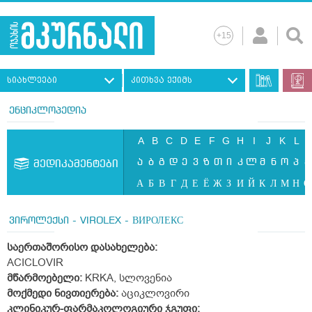
სიახლეები
კითხვა ექიმს
ენციკლოპედია
A
B
C
D
E
F
G
H
I
J
K
L
ა
ბ
გ
დ
ე
ვ
ზ
თ
ი
კ
ლ
მ
ნ
ო
პ
ჟ
მედიკამენტები
А
Б
В
Г
Д
Е
Ё
Ж
З
И
Й
К
Л
М
Н
О
ვიროლექსი - VIROLEX - ВИРОЛЕКС
საერთაშორისო
დასახელება:
ACICLOVIR
მწარმოებელი:
KRKA, სლოვენია
მოქმედი
ნივთიერება:
აციკლოვირი
კლინიკურ-
ფარმაკოლოგიური
ჯგუფი: