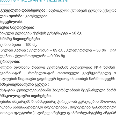
დენანი ® - TADENAN ® - ТАДЕНАН ®
ჯგუფებული
დასახელება :
აფრიკული ქლიავის ქერქის ექსტრ
მლის
ფორმა :
კაფსულები
ადგენლობა:
ტიური
ნივთიერება:
იკული ქლიავის ქერქის ექსტრაქტი – 50 მგ
მხმარე
ნივთიერებები:
ქისის ზეთი – 150 მგ
სულის გარსი : ჟელატინი – 89 მგ , გლიცეროლი – 38 მგ , ტიტ
ლენძი - ქლოროფილინი – 0.005 მგ .
წერილობა:
ალური ფორმის რბილი ჟელატინის კაფსულები №4 ზომის 
ხევარისაგან , რომელთაგან თითოეული გაუმჭვირვალე თ
სულების შიგთავსი ყავისფერ ზეთოვან სითხეს წარმოადგენს 
რმაკოთერაპიული
ჯგუფი :
სტატის კეთილთვისებიანი ჰიპერპლაზიის მცენარეული წარმ
რმაკოლოგიური
თვისებები:
ენანი ამცირებს წინამდებარე ჯირკვლის უჯრედების პროლიფე
უპების საწინააღმდეგო მოქმედებას . მოქმედება განისაზღვ
რითადი ფაქტორი ) სტიმულირებულ ფიბრობლასტებზე ანტი