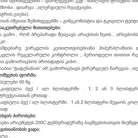
იათ შემთხვევებში – დარღვევები კუჭ - ნაწლავის ტრაქტის მხ
აბზობა , დიარეა ; ალერგიული რეაქციები.
ნჭრის ციება).
იან იშვიათ შემთხვევებში – გინეკომასტია და ტკივილი ტესტ
ნსაკუთრებული
მითითებები:
ს გამო , რომ პრეპარატი შეიცავს არაქისის ზეთს , არსებო
კი .
ნამდებარე ჯირკვლის კეთილთვისებიანი ჰიპერპლაზიის
რკვლის რეგულარული კონტროლი , პერიოდული თითით რე
ა გამოირიცხოს პროსტატის კიბო .
აპია “ტადენანით” არ გამორიცხავს ქირურგიულ ჩარევას , თუ
ოშვების
ფორმა:
სულები 50 მგ .
 კაფსულა პვქ / ალ ბლისტერში . 1, 2 ან 3 ბლისტერ
ტრუქციასთან ერთად .
კაფსულა პვქ / ალ ბლისტერში . 1 ან 2 ბლისტერი მუყაოს კ
ად .
ახვის
პირობები:
ხება არაუმეტეს 25
0
C ტემპერატურაზე ბავშვებისათვის მიუწვ
გისიანობის
ვადა
:
ელი .