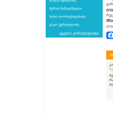
ლალი ფხალაძე
ვარ
მერაბ მამაცაშვილი
გაც
რეც
ნინო ლორთქიფანიძე
მწ
ჯაკო უგრეხელიძე
ლაბ
ყველა კონსულტანტი
კ
კ
წ
მ
რ
მ
შ