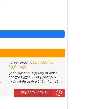
 .
კატეგორია :
სამკურნალო
მცენარეები
გამარჯობათ.ბედნიერი შობა-
ახალი წელი! მაინტერესებს
კურკუმას( კურკუმინი) ჩაი ან
რძიანი კურკუმას მიღების
წესი. მაინტერესებდა და
დასვით კითხვა
წავიკითხე ასეთი
ინფორმაცია: კურკუმას
გააჩნია ანთების
საწინააღმდეგო,