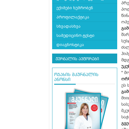
პრე
ექიმები ხუმრობენ
პოლ
წინ
პროფილაქტიკა
ოპე
სხვადასხვა
გამ
შარ
სამედიცინო ტესტი
სუს
დიაგნოსტიკა
ძალ
ჰიპ
ჟურნალის ავტორები
მდ
უკუ
* მ
ოჯახის მკურნალის
ორ
ანონსი
ეს 
გამ
მიი
სას
მკუ
საჭ
გვ