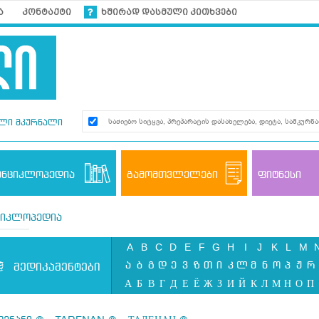
ა
კონტაქტი
ხშირად დასმული კითხვები
ლი მკურნალი
ენციკლოპედია
გამომთვლელები
ფიტნესი
ციკლოპედია
A
B
C
D
E
F
G
H
I
J
K
L
M
ა
ბ
გ
დ
ე
ვ
ზ
თ
ი
კ
ლ
მ
ნ
ო
პ
ჟ
რ
მედიკამენტები
А
Б
В
Г
Д
Е
Ё
Ж
З
И
Й
К
Л
М
Н
О
П