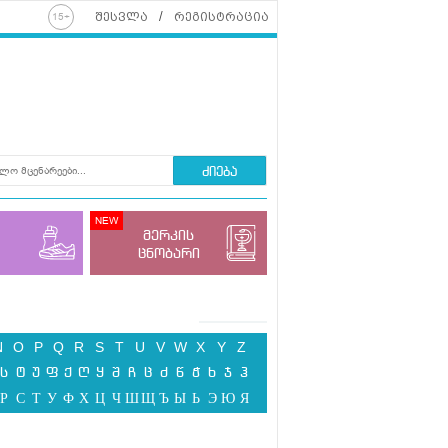
შესვლა
რეგისტრაცია
ძიება
მერკის
ცნობარი
N
O
P
Q
R
S
T
U
V
W
X
Y
Z
ს
ტ
უ
ფ
ქ
ღ
ყ
შ
ჩ
ც
ძ
წ
ჭ
ხ
ჯ
ჰ
Р
С
Т
У
Ф
Х
Ц
Ч
Ш
Щ
Ъ
Ы
Ь
Э
Ю
Я