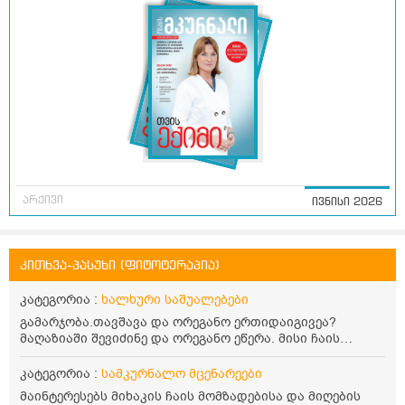
არქივი
ივნისი 2026
კითხვა-პასუხი (ფიტოტერაპია)
კატეგორია :
ხალხური საშუალებები
გამარჯობა.თავშავა და ორეგანო ერთიდაიგივეა?
მაღაზიაში შევიძინე და ორეგანო ეწერა. მისი ჩაის
დალევის წესი მაინტერესებს.რისთვის არის კარგი?
წავიკითხე რომ: 1 ჭიქა თბილ წყალში ჩავყაროთ 1 ჩაის
კატეგორია :
სამკურნალო მცენარეები
კოვზი დაქუცმაცებული და გამხმარი ორეგანო და
მაინტერესებს მიხაკის ჩაის მომზადებისა და მიღების
გავაჩეროთ 10-15 წუთი, მივიღოთო ჭამიდან 1-2 საათში.