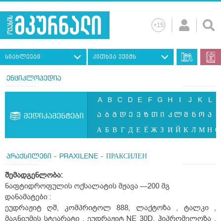
სიახლეები
კითხვა ექიმს
ენციკლოპედია
A
B
C
D
E
F
G
H
I
J
K
L
ა
ბ
გ
დ
ე
ვ
ზ
თ
ი
კ
ლ
მ
ნ
ო
პ
ჟ
მედიკამენტები
А
Б
В
Г
Д
Е
Ё
Ж
З
И
Й
К
Л
М
Н
О
პრაქსილენი - PRAXILENE - ПРАКСИЛЕН
შემადგენლობა
:
ნაფტიდროფულის ოქსალატის მჟავა —200 მგ
დანამატები :
ეუდრაჟიტ ღშ, კომპრიტოლ 888, ლაქტოზა , ტალკი ,
მაგნიუმის სტეარატი , ეუდრაჟიტ NE 30D, ჰიპრომელოზა ,