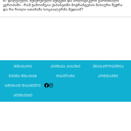
67 დაღუპული, შეჩერებული შენგენი და პოლიტიკური ქარიშხალი
ევროპაში - რამ გამოიწვია ესპანეთში მიგრანტების მასიური შეჭრა
და რა როლი ითამაშა სოციალურმა მედიამ?
მთავარი
კითხვა-პასუხი
ენციკლოპედია
ჩვენს შესახებ
რეკლამა
კონტაქტი
ხშირად დასმული
კითხვები
Mkurnali.ge © 2016 ყველა უფლება დაცულია
მასალების გადაბეჭდვა/რეპროდუცირება აკრძალულია,
იხილეთ
მასალის გამოყენების პირობები