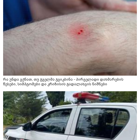
მანიპულაციები რომ თავს მოიკლავდა თუ წამოვიდოდი
მისგან ეს ტოქსიკური ურთიერთობა დავასრულე ეხლა
ისებ ასე ვარ თავბრუხვევებით და როგორ მოვიქცეე
არვიცი ბოდიში ცოყა არულად მიწერია
რა უნდა ვქნათ, თუ გველმა გვიკბინა - პირველადი დახმარების
წესები, სიმპტომები და კრიზისის გადალახვის ნიშნები