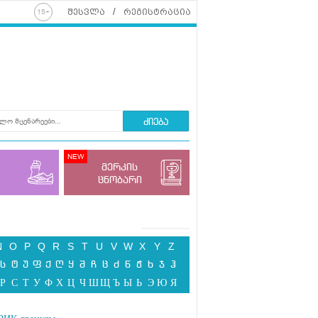
შესვლა
რეგისტრაცია
ძიება
მერკის
ცნობარი
N
O
P
Q
R
S
T
U
V
W
X
Y
Z
ს
ტ
უ
ფ
ქ
ღ
ყ
შ
ჩ
ც
ძ
წ
ჭ
ხ
ჯ
ჰ
Р
С
Т
У
Ф
Х
Ц
Ч
Ш
Щ
Ъ
Ы
Ь
Э
Ю
Я