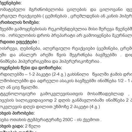
ჩვენებები:
მომატებული მგრძნობელობა ცილების და ცილოვანი ფერ
რგიულ რეაქციებს ( ცემინებას , ცრემლდენას ან კანის ჰიპერე
ფრთხილის
ზომები:
შვებში გამოყენებისას რეკომენდებულია მისი შერევა წვენებში
ს . ორსულობის დროს პრეპარატი არ გამოიყენება მკურნალი
ერდითი
ეფექტები :
ისრევა, ღებინება, ალერგიული რეაქციები (ცემინება, ცრემ
უში და ანალურ არეში წვის შეგრძნება ბავშვებში . დი
ნიშნება ჰიპერურიკემია და ჰიპერურიკოზურია .
ოყენების
წესი
და
დოზირება:
რდილებში – 1-2 პაკეტი (2-4 გ ) გახსნილი წყალში ჭამის დრო
ლშობილებში და ადრეული ასაკის ბავშვებში ინიშნება 1/2 - 1 
ლ ან ცივ წყალში.
ნტგენოლოგიური გამოკვლევისათვის მოსამზადებლად ,
ცესის სალიკვიდაციოდ 2 დღის განმავლობაში ინიშნება 2 პაკე
ოკვლევის დღეს დილით უზმოზე 2 პაკეტი (4 გ )
ახვის
პირობები:
ხება ოთახის ტემპერატურაზე 25
0
C - ის ქვემოთ .
ახვის
ვადა:
2 წელი