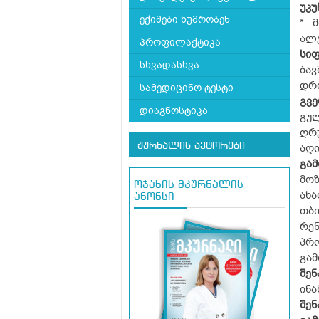
უკუ
ექიმები ხუმრობენ
* 
ალე
პროფილაქტიკა
სი
სხვადასხვა
ბავ
დრო
სამედიცინო ტესტი
გვ
დიაგნოსტიკა
გულ
ღრ
ჟურნალის ავტორები
აღი
გამ
მოზ
ოჯახის მკურნალის
ახა
ანონსი
თბი
რე
პრო
გამ
შენ
ინა
შენ