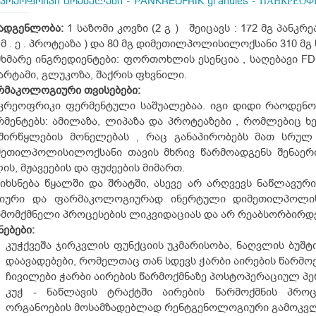
ნკრეოფრიკი გრანულები - PANKREOFRIK granules - ПАНКРЕОФР
ადგენლობა:
1 საზომი კოვზი (2 გ ) შეიცავს : 172 მგ პანკრე
 მ . ე . პროტეაზა ) და 80 მგ დიმეთილპოლისილოქსანი 310 მ
ხმარე ინგრედიენტები: ფორთოხლის ესენცია , საღებავი FDC
არტამი, გლუკოზა, შაქრის ფხვნილი.
რმაკოლოგიური
თვისებები:
კრეოფრიკი ფერმენტული საშუალებაა. იგი დიდი რაოდენობ
მენტებს: ამილაზა, ლიპაზა და პროტეაზები , რომლებიც ხე
ხშირწყლების მონელებას , რაც განაპირობებს მათ სრულ
მეთილპოლისილოქსანი თავის მხრივ წარმოადგენს შენაერ
ის, მჟავეების და ფუძეების მიმართ.
იხსნება წყალში და შრატში, ასევე არ არღვევს ნაწლავური
ტიური და ფარმაკოლოგიურად ინერტული დიმეთილპოლის
მომქმნელი პროცესების ლიკვიდაციას და არ რეაბსორბირდე
ნებები:
კუჭქვეშა ჯირკვლის ფუნქციის უკმარისობა, ნაღვლის ბუშტი
დაავადებები, რომელთაც თან სდევს ჭარბი აირების წარმოქ
ჩივილები ჭარბი აირების წარმოქმნაზე პოსტოპერაციულ პ
კუჭ - ნაწლავის ტრაქტში აირების წარმოქმნის პრო
ორგანოების მოსამზადებლად რენტგენოლოგიური გამოკვლ