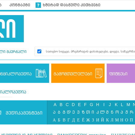
ა
კონტაქტი
ხშირად დასმული კითხვები
ლი მკურნალი
ენციკლოპედია
გამომთვლელები
ფიტნესი
ციკლოპედია
A
B
C
D
E
F
G
H
I
J
K
L
M
ა
ბ
გ
დ
ე
ვ
ზ
თ
ი
კ
ლ
მ
ნ
ო
პ
ჟ
რ
მედიკამენტები
А
Б
В
Г
Д
Е
Ё
Ж
З
И
Й
К
Л
М
Н
О
П