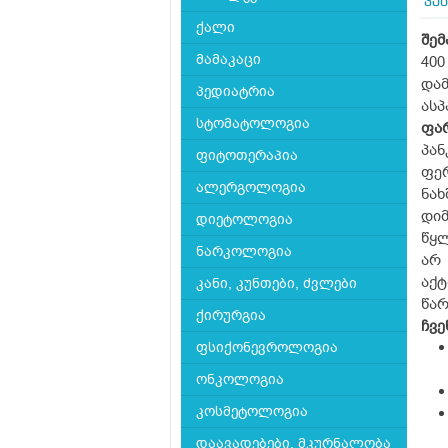
პა
ქალი
შემ
მამაკაცი
400
დამ
პედიატრია
ასპ
სტომატოლოგია
ფა
პან
ფიტოთერაპია
ფერ
ალერგოლოგია
ნა
დი
დიეტოლოგია
წყლ
ნარკოლოგია
არ 
აქ
კანი, კუნთები, ძვლები
წარ
ქირურგია
ჩვე
ფსიქონევროლოგია
ონკოლოგია
კოსმეტოლოგია
დაავადებები, მკურნალობა