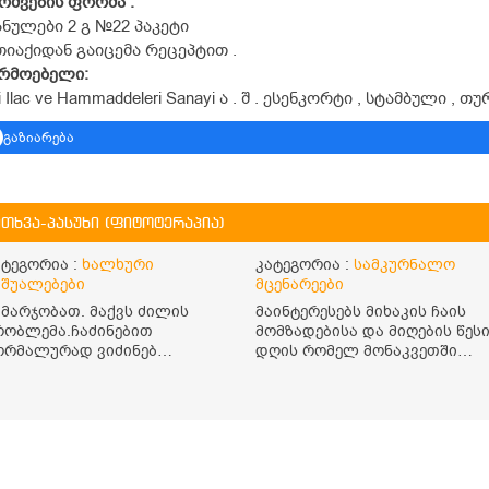
ოშვების
ფორმა :
ნულები 2 გ №22 პაკეტი
იაქიდან გაიცემა რეცეპტით .
რმოებელი:
i Ilac ve Hammaddeleri Sanayi ა . შ . ესენკორტი , სტამბული , თუ
გაზიარება
ითხვა-პასუხი (ფიტოტერაპია)
ატეგორია :
ხალხური
კატეგორია :
სამკურნალო
აშუალებები
მცენარეები
ამარჯობათ. მაქვს ძილის
მაინტერესებს მიხაკის ჩაის
რობლემა.ჩაძინებით
მომზადებისა და მიღების წესი
ორმალურად ვიძინებ
დღის რომელ მონაკვეთში
ღამოს 23:00 ზე და ღამის 03-
უნდა მივიღო? რისთვის არის
 ან 04:00 საათზე მეღვიძება
სასარგებლო და უკუჩვენება
ა მერე ვერ ვიძინებ
თუ აქვს
ერაფრით.რამე ხალხური
აშუალება თუ არის ამ
რობლემის მოსაგვარებლად