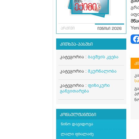
გამ
გრა
აფთ
მწა
Yen
არქივი
ივნისი 2026
კითხვა-პასუხი
კატეგორია :
ბავშვის კვება
კ
კატეგორია :
მკურნალობა
კ
ს
კატეგორია :
ფიზიკური
გ
განვითარება
პ
ნ
სა
00
კონსულტანტები
დ
ვ
ნინო დავიდოვა
ს
პ
ლალი ფხალაძე