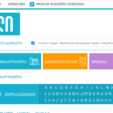
ა
კონტაქტი
ხშირად დასმული კითხვები
ლი მკურნალი
ენციკლოპედია
გამომთვლელები
ფიტნესი
ციკლოპედია
A
B
C
D
E
F
G
H
I
J
K
L
M
ა
ბ
გ
დ
ე
ვ
ზ
თ
ი
კ
ლ
მ
ნ
ო
პ
ჟ
რ
მედიკამენტები
А
Б
В
Г
Д
Е
Ё
Ж
З
И
Й
К
Л
М
Н
О
П