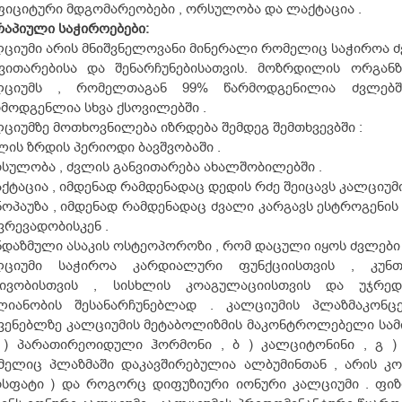
იციტური მდგომარეობები , ორსულობა და ლაქტაცია .
რაპიული
საჭიროებები:
ციუმი არის მნიშვნელოვანი მინერალი რომელიც საჭიროა 
ნვითარებისა და შენარჩუნებისათვის. მოზრდილის ორგან
ლციუმს , რომელთაგან 99% წარმოდგენილია ძვლებ
მოდგენლია სხვა ქსოვილებში .
ციუმზე მოთხოვნილება იზრდება შემდეგ შემთხვევბში :
ლის ზრდის პერიოდი ბავშვობაში .
სულობა , ძვლის განვითარება ახალშობილებში .
ქტაცია , იმდენად რამდენადაც დედის რძე შეიცავს კალციუმ
ნოპაუზა , იმდენად რამდენადაც ძვალი კარგავს ესტროგენი
ვრევადობისკენ .
ნდაზმული ასაკის ოსტეოპოროზი , რომ დაცული იყოს ძვლები
ლციუმი საჭიროა კარდიალური ფუნქციისთვის , კუნთე
ტივობისთვის , სისხლის კოაგულაციისთვის და უჯრედ
ლიანობის შესანარჩუნებლად . კალციუმის პლაზმაკონც
ვენებლზე კალციუმის მეტაბოლიზმის მაკონტროლებელი სამ
ა ) პარათირეოიდული ჰორმონი , ბ ) კალციტონინი , გ 
მელიც პლაზმაში დაკავშირებულია ალბუმინთან , არის კ
ოსფატი ) და როგორც დიფუზიური იონური კალციუმი . ფი