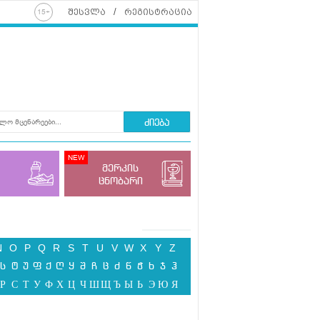
შესვლა
რეგისტრაცია
ძიება
მერკის
ცნობარი
N
O
P
Q
R
S
T
U
V
W
X
Y
Z
ს
ტ
უ
ფ
ქ
ღ
ყ
შ
ჩ
ც
ძ
წ
ჭ
ხ
ჯ
ჰ
Р
С
Т
У
Ф
Х
Ц
Ч
Ш
Щ
Ъ
Ы
Ь
Э
Ю
Я