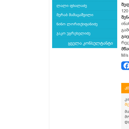
შე
ლალი ფხალაძე
12
მერაბ მამაცაშვილი
შენ
ინა
ნინო ლორთქიფანიძე
გამ
ჯაკო უგრეხელიძე
გაც
რე
ყველა კონსულტანტი
მწ
M/s
კ
კ
მ
მ
მ
დ
უ