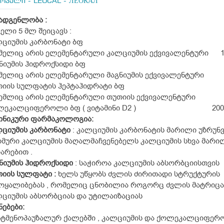
ოკალი - LEOCAL - ЛЕОКАЛ
ადგენლობა :
ელი 5 მლ შეიცავს :
ციუმის კარბონატი ბფ
მელიც არის ელემენტარული კალციუმის ექვივალენტური 1
ნიუმის ჰიდროქსიდი ბფ
მელიც არის ელემენტარული მაგნიუმის ექვივალენტური 2
იის სულფატის ჰეპტაჰიდრატი ბფ
ემლიც არის ელემენტარული თუთიის ექვივალენტური 
ლეკალციფეროლი ბფ ( ვიტამინი D2 ) 200 ს
ინიკური
ფარმაკოლოგია:
ლციუმის
კარბონატი
: კალციუმის კარბონატის მარილი უზრუ
მური კალციუმის მაღალმაჩვენებელს კალციუმის სხვა მარი
არებით .
ნიუმის
ჰიდროქსიდი
: საჭიროა კალციუმის აბსორბციისთვის
თიის
სულფატი :
ხელს უწყობს ძვლის ძირითადი სტრუქტურის
ოყალიბებას , რომელიც ცნობილია როგორც ძვლის მატრიცა
ციუმის აბსორბციას და უტილაიზაციას
ნებები:
სტმენოპაუზალურ ქალებში , კალციუმის და ქოლეკალციფერ