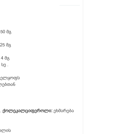
50 მგ
5 მგ
4 მგ
ე .
ნველყოფს
ლებთან
.
ქოლეკალციფეროლი:
ეხმარება
ოლის