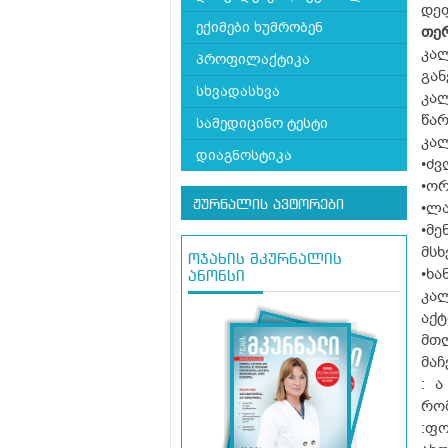
დეფ
ექიმები ხუმრობენ
თე
კალ
პროფილაქტიკა
გა
სხვადასხვა
კა
წარ
სამედიცინო ტესტი
კალ
დიაგნოსტიკა
•ძვ
•ორ
ჟურნალის ავტორები
•ლა
•მე
მსხ
ოჯახის მკურნალის
•ხა
ანონსი
კა
აქ
მთ
მაჩ
: 
რო
:ფ