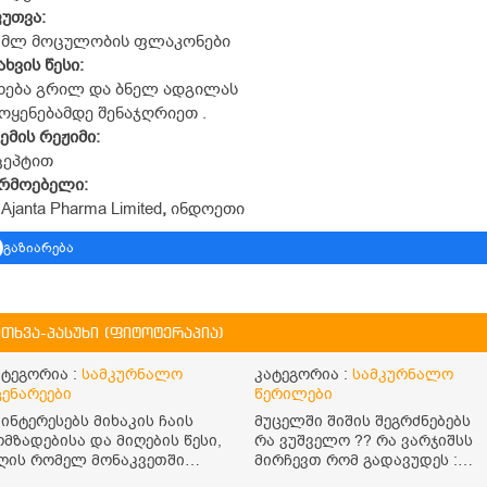
ფუთვა
:
0 მლ მოცულობის ფლაკონები
ახვის
წესი
:
ხება გრილ და ბნელ ადგილას
ოყენებამდე შენაჯღრიეთ .
ემის
რეჟიმი
:
ცეპტით
არმოებელი
:
 Ajanta Pharma Limited
,
ინდოეთი
გაზიარება
ითხვა-პასუხი (ფიტოტერაპია)
ატეგორია :
სამკურნალო
კატეგორია :
სამკურნალო
ცენარეები
წერილები
აინტერესებს მიხაკის ჩაის
მუცელში შიშის შეგრძნებებს
ომზადებისა და მიღების წესი,
რა ვუშველო ?? რა ვარჯიშსს
ღის რომელ მონაკვეთში
მირჩევთ რომ გადავუდეს :
ნდა მივიღო? რისთვის არის
შიში