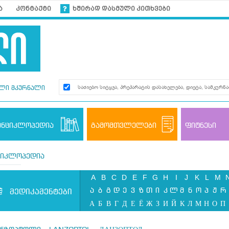
ა
კონტაქტი
ხშირად დასმული კითხვები
ლი მკურნალი
ენციკლოპედია
გამომთვლელები
ფიტნესი
ციკლოპედია
A
B
C
D
E
F
G
H
I
J
K
L
M
ა
ბ
გ
დ
ე
ვ
ზ
თ
ი
კ
ლ
მ
ნ
ო
პ
ჟ
რ
მედიკამენტები
А
Б
В
Г
Д
Е
Ё
Ж
З
И
Й
К
Л
М
Н
О
П