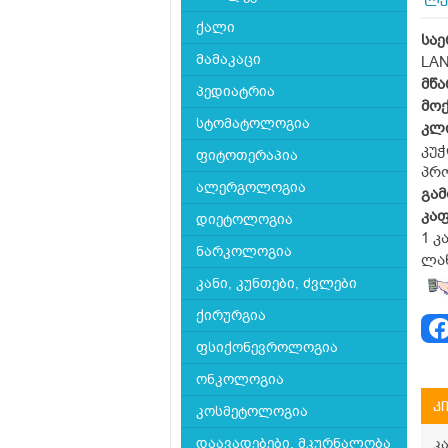
ლა
ქალი
სა
მამაკაცი
LA
მწ
პედიატრია
მო
სტომატოლოგია
კლ
კუჭ
ფიტოთერაპია
პრ
ალერგოლოგია
გამ
კა
დიეტოლოგია
1 კ
ნარკოლოგია
ლან
კანი, კუნთები, ძვლები
ქირურგია
ფსიქონევროლოგია
ონკოლოგია
კ
კოსმეტოლოგია
დაავადებები, მკურნალობა
კ