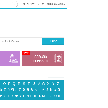
შესვლა
რეგისტრაცია
ძიება
მერკის
ცნობარი
N
O
P
Q
R
S
T
U
V
W
X
Y
Z
ს
ტ
უ
ფ
ქ
ღ
ყ
შ
ჩ
ც
ძ
წ
ჭ
ხ
ჯ
ჰ
Р
С
Т
У
Ф
Х
Ц
Ч
Ш
Щ
Ъ
Ы
Ь
Э
Ю
Я