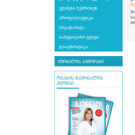
მ
ექიმები ხუმრობენ
მ
ს
პროფილაქტიკა
მ
სხვადასხვა
წ
ჩა
სამედიცინო ტესტი
ლ
დ
დიაგნოსტიკა
ლ
წ
ჟურნალის ავტორები
ოჯახის მკურნალის
ანონსი