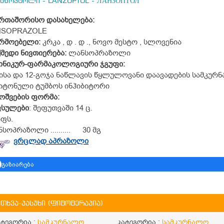
ნზოპტოლი - LANZOPTOL - ЛАНЗОПТОЛ
ერთაშორისო
დასახელება
:
NSOPRAZOLE
არმოებელი
:
კრკა , დ . დ ., ნოვო მესტო , სლოვენია
ქმედი
ნივთიერება
:
ლანსოპრაზოლი
ინიკურ-ფარმაკოლოგიური ჯგუფი:
ისა და 12-გოჯა ნაწლავის წყლულოვანი დაავადების სამკურ
ოტონული ტუმბოს ინჰიბიტორი
ოშვების
ფორმა
:
ფსულები
: შეფუთვაში 14 ც.
აფს.
სოპრაზოლი .......... 30 მგ
ვრცლად აპრაზოლი
გაზიარება
ითხვა-პასუხი (ფიტოტერაპია)
ატეგორია :
სამკურნალო
კატეგორია :
სამკურნალო