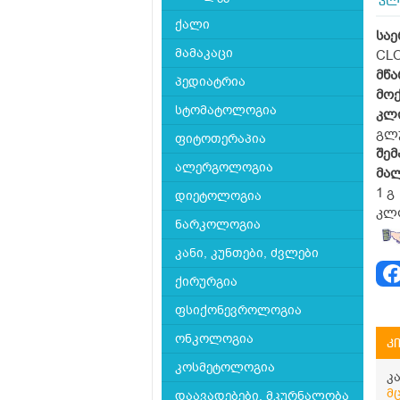
კლო
ქალი
სა
მამაკაცი
CL
მწა
პედიატრია
მო
სტომატოლოგია
კლ
გლუ
ფიტოთერაპია
შემ
ალერგოლოგია
მალ
1 გ
დიეტოლოგია
კლო
ნარკოლოგია
კანი, კუნთები, ძვლები
ქირურგია
ფსიქონევროლოგია
ონკოლოგია
კ
კოსმეტოლოგია
კ
მ
დაავადებები, მკურნალობა