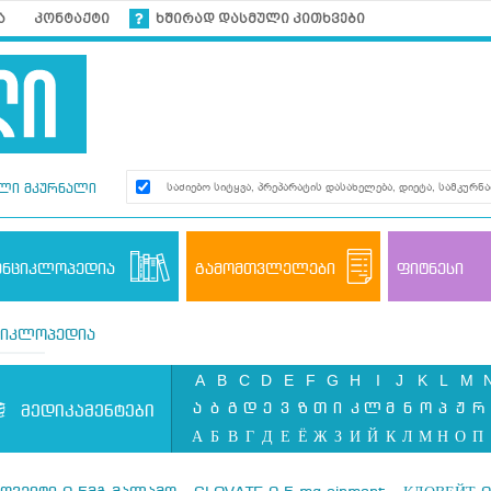
ა
კონტაქტი
ხშირად დასმული კითხვები
ლი მკურნალი
ენციკლოპედია
გამომთვლელები
ფიტნესი
ციკლოპედია
A
B
C
D
E
F
G
H
I
J
K
L
M
ა
ბ
გ
დ
ე
ვ
ზ
თ
ი
კ
ლ
მ
ნ
ო
პ
ჟ
რ
მედიკამენტები
А
Б
В
Г
Д
Е
Ё
Ж
З
И
Й
К
Л
М
Н
О
П