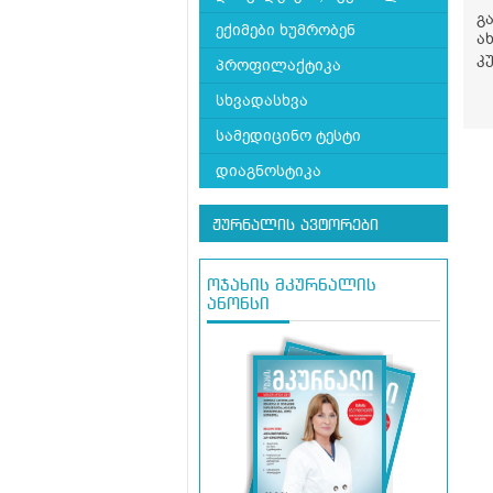
გ
ექიმები ხუმრობენ
ა
კ
პროფილაქტიკა
რ
წ
სხვადასხვა
წ
სამედიცინო ტესტი
ი
გ
დიაგნოსტიკა
ს
დ
ა
ჟურნალის ავტორები
თ
ც
ე
ოჯახის მკურნალის
1
ანონსი
ჩ
ჩ
შ
დ
წ
დ
ი
თ
რ