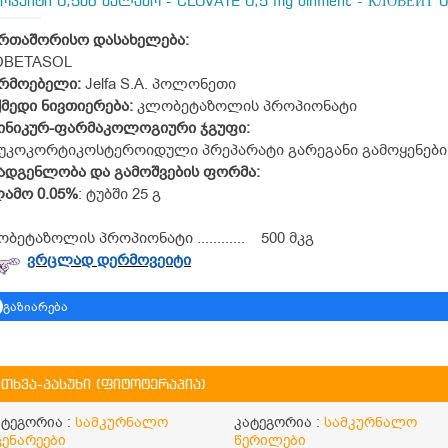
ვეიტი 0,5მგ მალამო - CLOVATE 0,5 mg oinment - КЛОВЕЙТ 0,
ერთაშორისო
დასახელება
:
OBETASOL
რმოებელი:
Jelfa S.A. პოლონეთი
ქმედი
ნივთიერება
:
კლობეტაზოლის პროპიონატი
ინიკურ
-
ფარმაკოლოგიური
ჯგუფი
:
კოკორტიკოსტეროიდული პრეპარატი გარეგანი გამოყენები
ადგენლობა და გამოშვების ფორმა:
ამო 0.05%
: ტუბში 25 გ
ბეტაზოლის პროპიონატი ............ 500 მკგ
ვრცლად დერმოვეიტი
გაზიარება
ითხვა-პასუხი (ფიტოტერაპია)
ატეგორია :
სამკურნალო
კატეგორია :
სამკურნალო
ცენარეები
წერილები