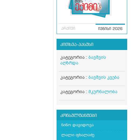
წ
ო
თ
ზ
მ
მ
არქივი
ივნისი 2026
რ
რ
კითხვა-პასუხი
კ
კ
შ
კატეგორია :
ბავშვის
თ
აღზრდა
გ
კ
კატეგორია :
ბავშვის კვება
ვ
შ
ა
კატეგორია :
მკურნალობა
ს
დ
ძ
კონსულტანტები
ნინო დავიდოვა
ლალი ფხალაძე