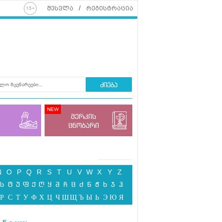
შესვლა
რეგისტრაცია
ძიება
მერკის
ცნობარი
N
O
P
Q
R
S
T
U
V
W
X
Y
Z
ს
ტ
უ
ფ
ქ
ღ
ყ
შ
ჩ
ც
ძ
წ
ჭ
ხ
ჯ
ჰ
Р
С
Т
У
Ф
Х
Ц
Ч
Ш
Щ
Ъ
Ы
Ь
Э
Ю
Я