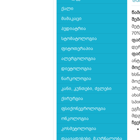
დე
ქალი
წა
მამაკაცი
შე
მეტა
პედიატრია
70% ე
სტომატოლოგია
ფა
დერ
ფიტოთერაპია
ფა
ალერგოლოგია
ანტ
მო
დიეტოლოგია
ხს
ნარკოლოგია
მო
პრე
კანი, კუნთები, ძვლები
ახა
ქირურგია
სპი
ფსიქონევროლოგია
ეგზ
მდგ
ონკოლოგია
ჩვე
კოსმეტოლოგია
დაავადებები, მკურნალობა