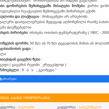
იშნულებისამებრ მოხმარებისას არ ახდენს გავლენას .
რბი
დოზირების
შემთხვევაში
მისაღები
ზომები:
ჭარბი დოზი
ოვლენილი რეაქციების შემთხვევაში მიმართეთ ექიმს .
სულობა
და
ლაქტაცია :
მონაცემები არ არსებობს .
უალური დათვალიერების შედეგად აღმოჩენილი რაიმე სახის 
ება დაუშვებელია .
ახვის
პირობები:
ინახება ოთახის ტემპერატურაზე ( 18
0
C - 20
0
ოშვების
ფორმა:
50 მლ ან 70 მლ ტევადობის მინის ან პოლ
გისიანობის
ვადა :
ელი
თიაქიდან
გაცემის
წესი :
 ჯგუფი ( გაცემის რეჟიმი : ურეცეპტოდ )
არმოებელ
ი :
შ . პ . ს „ გეომედი “
გაზიარება
ითხვა-პასუხი (ფიტოტერაპია)
ატეგორია :
ხალხური
კატეგორია :
სამკურნალო