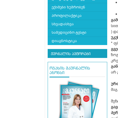
ექიმები ხუმრობენ
პროფილაქტიკა
გამ
სხვადასხვა
სით
) დ
სამედიცინო ტესტი
უკუ
დიაგნოსტიკა
* ფ
გვ
ჟურნალის ავტორები
ზოგ
კრე
გა
ოჯახის მკურნალის
არ 
ანონსი
ურ
მაგ
შეზ
გა
პერ