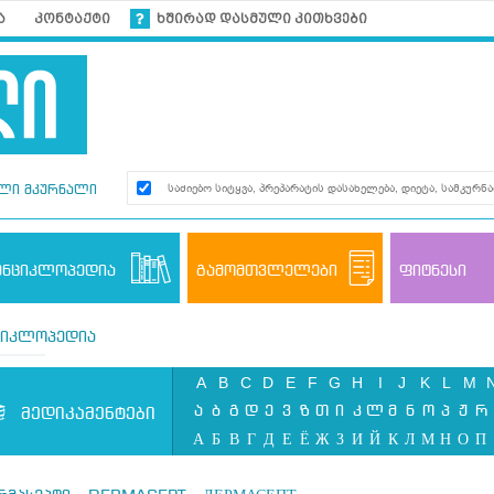
ა
კონტაქტი
ხშირად დასმული კითხვები
ლი მკურნალი
ენციკლოპედია
გამომთვლელები
ფიტნესი
ციკლოპედია
A
B
C
D
E
F
G
H
I
J
K
L
M
ა
ბ
გ
დ
ე
ვ
ზ
თ
ი
კ
ლ
მ
ნ
ო
პ
ჟ
რ
მედიკამენტები
А
Б
В
Г
Д
Е
Ё
Ж
З
И
Й
К
Л
М
Н
О
П