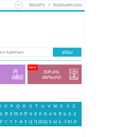
შესვლა
რეგისტრაცია
ძიება
მერკის
ცნობარი
N
O
P
Q
R
S
T
U
V
W
X
Y
Z
ს
ტ
უ
ფ
ქ
ღ
ყ
შ
ჩ
ც
ძ
წ
ჭ
ხ
ჯ
ჰ
Р
С
Т
У
Ф
Х
Ц
Ч
Ш
Щ
Ъ
Ы
Ь
Э
Ю
Я