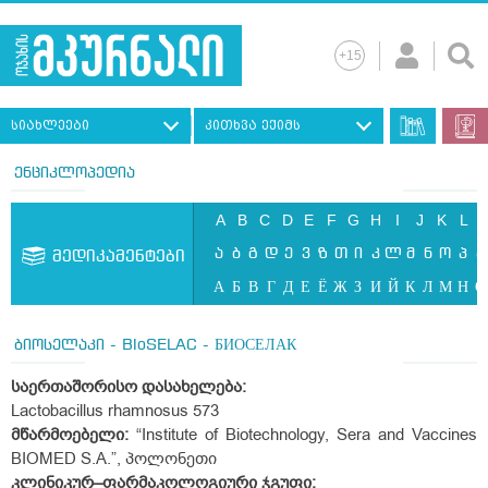
სიახლეები
კითხვა ექიმს
ენციკლოპედია
A
B
C
D
E
F
G
H
I
J
K
L
ა
ბ
გ
დ
ე
ვ
ზ
თ
ი
კ
ლ
მ
ნ
ო
პ
ჟ
მედიკამენტები
А
Б
В
Г
Д
Е
Ё
Ж
З
И
Й
К
Л
М
Н
О
ბიოსელაკი - BIoSELAC - БИОСЕЛАК
საერთაშორისო დასახელება:
Lactobacillus rhamnosus 573
მწარმოებელი:
“Institute of Biotechnology, Sera and Vaccines
BIOMED S.A.”, პოლონეთი
კლინიკურ–ფარმაკოლოგიური ჯგუფი;