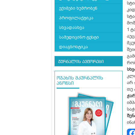
სტი
ექიმები ხუმრობენ
კიდ
სტ
პროფილაქტიკა
მოშ
სხვადასხვა
1 ტ
აუც
სამედიცინო ტესტი
მკუ
დიაგნოსტიკა
შეი
გა
ჟურნალის ავტორები
რომ
სხვ
კლი
ოჯახის მკურნალის
არ 
ანონსი
თუ 
ჭარ
იმპ
საჭ
შენ
ინა