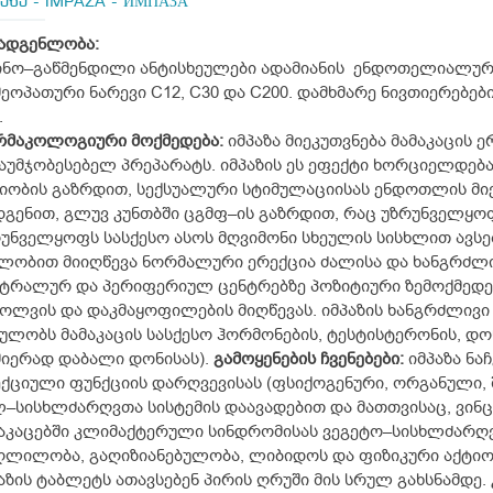
პაზა - IMPAZA - ИМПАЗА
ადგენლობა:
ნო–გაწმენდილი ანტისხეულები ადამიანის ენდოთელიალური
ეოპათური ნარევი C12, C30 და C200. დამხმარე ნივთიერებები
.
რმაკოლოგიური მოქმედება:
იმპაზა მიეკუთვნება მამაკაცის 
აუმჯობესებელ პრეპარატს. იმპაზის ეს ეფექტი ხორციელდე
იობის გაზრდით, სექსუალური სტიმულაციისას ენდოთლის მიე
გენით, გლუვ კუნთბში ცგმფ–ის გაზრდით, რაც უზრუნველყოფ
უნველყოფს სასქესო ასოს მღვიმონი სხეულის სისხლით ავსები
ლობით მიიღწევა ნორმალური ერექცია ძალისა და ხანგრძლი
ტრალურ და პერიფერიულ ცენტრებზე პოზიტიური ზემოქმედე
ლვის და დაკმაყოფილების მიღწევას. იმპაზის ხანგრძლივი 
ულობს მამაკაცის სასქესო ჰორმონების, ტესტისტერონის, დ
იერად დაბალი დონისას).
გამოყენების ჩვენებები:
იმპაზა ნა
ქციული ფუნქციის დარღვევისას (ფსიქოგენური, ორგანული, შ
–სისხლძარღვთა სისტემის დაავადებით და მათთვისაც, ვინც 
აკაცებში კლიმაქტერული სინდრომისას ვეგეტო–სისხლძარღვ
ლილობა, გაღიზიანებულობა, ლიბიდოს და ფიზიკური აქტიობ
აზის ტაბლეტს ათავსებენ პირის ღრუში მის სრულ გახსნამდე.