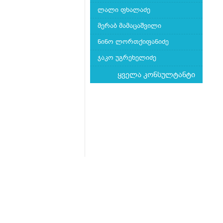
ლალი ფხალაძე
მერაბ მამაცაშვილი
ნინო ლორთქიფანიძე
ჯაკო უგრეხელიძე
ყველა კონსულტანტი
მთავარი
ჩვენს შესახებ
კითხვა-პასუხი
Mkurnali.ge © 2016 ყველა უფლება დაცულია
მასალების გადაბეჭდვა/რეპროდუცირება აკ
იხილეთ
მასალის გამოყენების პირობები