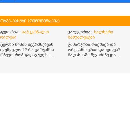
ითხვა-პასუხი (ფიტოტერაპია)
ატეგორია :
სამკურნალო
კატეგორია :
ხალხური
ერილები
საშუალებები
უცელში შიშის შეგრძნებებს
გამარჯობა.თავშავა და
ა ვუშველო ?? რა ვარჯიშსს
ორეგანო ერთიდაიგივეა?
ირჩევთ რომ გადავუდეს :
მაღაზიაში შევიძინე და
იში
ორეგანო ეწერა. მისი ჩაის
დალევის წესი
მაინტერესებს.რისთვის არის
კარგი? წავიკითხე რომ: 1 ჭიქ
თბილ წყალში ჩავყაროთ 1
ჩაის კოვზი დაქუცმაცებული
და გამხმარი ორეგანო და
გავაჩეროთ 10-15 წუთი,
მივიღოთო ჭამიდან 1-2
საათში. მიზანი:
ანტიოქსიდანტური და ანთები
საწინააღმდეგო თვისება.
სწორია ეს ინფორმაცია?
უკუჩვენება რა აქვს და