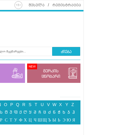
შესვლა
რეგისტრაცია
ძიება
მერკის
ცნობარი
N
O
P
Q
R
S
T
U
V
W
X
Y
Z
ს
ტ
უ
ფ
ქ
ღ
ყ
შ
ჩ
ც
ძ
წ
ჭ
ხ
ჯ
ჰ
Р
С
Т
У
Ф
Х
Ц
Ч
Ш
Щ
Ъ
Ы
Ь
Э
Ю
Я