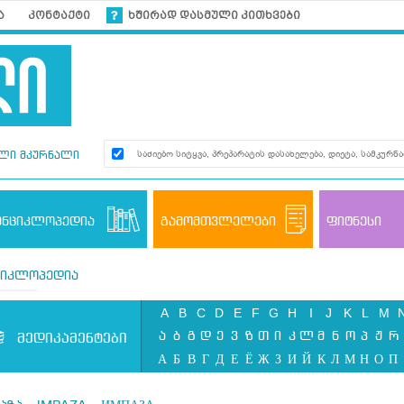
ა
კონტაქტი
ხშირად დასმული კითხვები
ლი მკურნალი
ენციკლოპედია
გამომთვლელები
ფიტნესი
ციკლოპედია
A
B
C
D
E
F
G
H
I
J
K
L
M
ა
ბ
გ
დ
ე
ვ
ზ
თ
ი
კ
ლ
მ
ნ
ო
პ
ჟ
რ
მედიკამენტები
А
Б
В
Г
Д
Е
Ё
Ж
З
И
Й
К
Л
М
Н
О
П